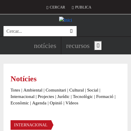
Vés al contingut
Menú del compte d'usuari
CERCAR
PUBLICA
Cerca
Navegació principal de l'encapç
notícies
recursos
Show main menu
Notícies
Totes
|
Ambiental
|
Comunitari
|
Cultural
|
Social
|
Internacional
|
Projectes
|
Jurídic
|
Tecnològic
|
Formació
|
Econòmic
|
Agenda
|
Opinió
|
Vídeos
Àmbit de la notícia
INTERNACIONAL