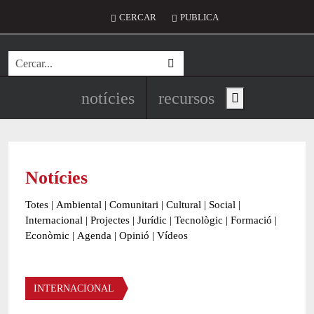
Vés al contingut
Menú del compte d'usuari
CERCAR
PUBLICA
Cerca
Navegació principal de l'encapç
notícies
recursos
Show main menu
Notícies
Totes
|
Ambiental
|
Comunitari
|
Cultural
|
Social
|
Internacional
|
Projectes
|
Jurídic
|
Tecnològic
|
Formació
|
Econòmic
|
Agenda
|
Opinió
|
Vídeos
Àmbit de la notícia
INTERNACIONAL