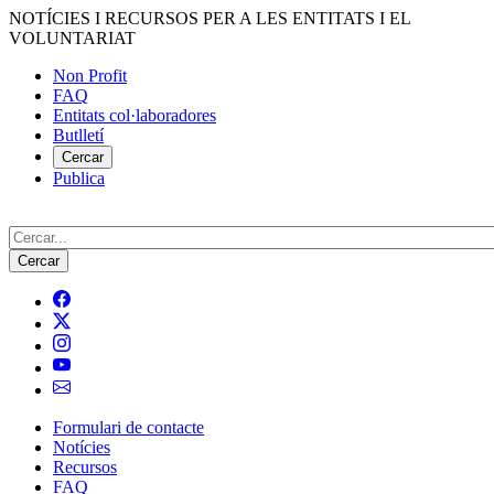
Vés
NOTÍCIES I RECURSOS PER A LES ENTITATS I EL
al
VOLUNTARIAT
contingut
Non Profit
FAQ
Menú
Entitats col·laboradores
del
Butlletí
compte
Cercar
Publica
d'usuari
Cerca
Formulari de contacte
Notícies
Navegació
Recursos
principal
FAQ