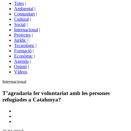
del
Totes
|
menú
Ambiental
|
de
Comunitari
|
portals
Cultural
|
Social
|
Internacional
|
Projectes
|
Jurídic
|
Tecnològic
|
Formació
|
Econòmic
|
Agenda
|
Opinió
|
Vídeos
Àmbit
Internacional
de
la
T’agradaria fer voluntariat amb les persones
notícia
refugiades a Catalunya?
Comparteix
Compartir
en