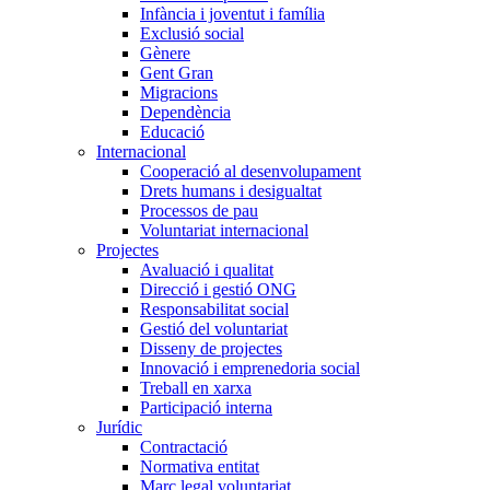
Infància i joventut i família
Exclusió social
Gènere
Gent Gran
Migracions
Dependència
Educació
Internacional
Cooperació al desenvolupament
Drets humans i desigualtat
Processos de pau
Voluntariat internacional
Projectes
Avaluació i qualitat
Direcció i gestió ONG
Responsabilitat social
Gestió del voluntariat
Disseny de projectes
Innovació i emprenedoria social
Treball en xarxa
Participació interna
Jurídic
Contractació
Normativa entitat
Marc legal voluntariat