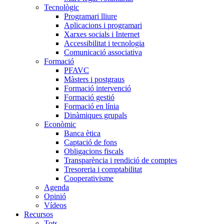
Tecnològic
Programari lliure
Aplicacions i programari
Xarxes socials i Internet
Accessibilitat i tecnologia
Comunicació associativa
Formació
PFAVC
Màsters i postgraus
Formació intervenció
Formació gestió
Formació en línia
Dinàmiques grupals
Econòmic
Banca ètica
Captació de fons
Obligacions fiscals
Transparència i rendició de comptes
Tresoreria i comptabilitat
Cooperativisme
Agenda
Opinió
Vídeos
Recursos
Tots