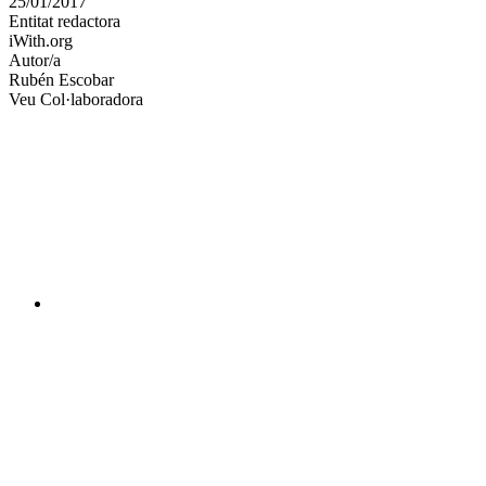
25/01/2017
altres
Entitat redactora
xarxes
iWith.org
socials
Autor/a
Rubén Escobar
Veu Col·laboradora