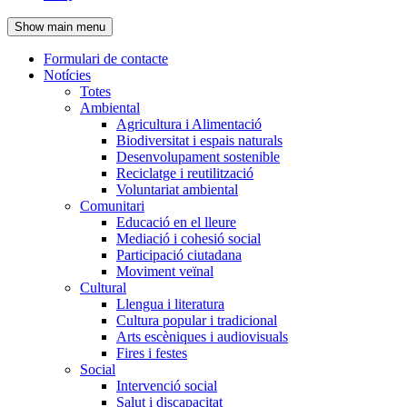
de
Show main menu
l'encapçalament
Formulari de contacte
Notícies
Navegació
Totes
principal
Ambiental
Agricultura i Alimentació
Biodiversitat i espais naturals
Desenvolupament sostenible
Reciclatge i reutilització
Voluntariat ambiental
Comunitari
Educació en el lleure
Mediació i cohesió social
Participació ciutadana
Moviment veïnal
Cultural
Llengua i literatura
Cultura popular i tradicional
Arts escèniques i audiovisuals
Fires i festes
Social
Intervenció social
Salut i discapacitat