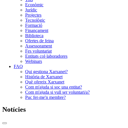
Econòmic
Jurídic
Projectes
Tecnològic
Formació
Finançament
Biblioteca
Ofertes de feina
Assessorament
Fes voluntariat
Entitats col·laboradores
Webinars
FAQ
Qui gestiona Xarxanet?
Història de Xarxanet
Què ofereix Xarxanet
Com m'ajuda si soc una entitat?
Com m'ajuda si vull ser voluntari/a?
Puc fer-me'n membre?
Notícies
Commutador