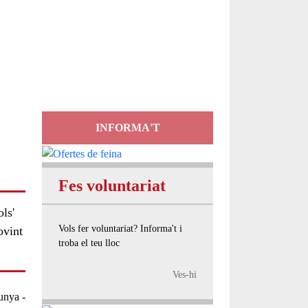
Servei
d'Assessorament
gratuït per a entitats
INFORMA'T
Fes voluntariat
ls'
Vols fer voluntariat? Informa't i
ovint
troba el teu lloc
Ves-hi
lunya
-