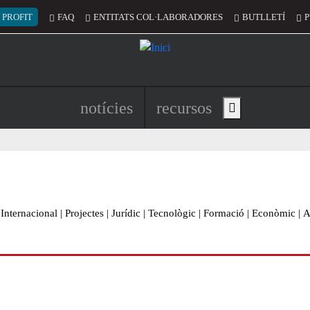
 del compte d'usuari
 PROFIT
FAQ
ENTITATS COL·LABORADORES
BUTLLETÍ
P
Navegació principal de l'encapç
notícies
recursos
Show main menu
Internacional
|
Projectes
|
Jurídic
|
Tecnològic
|
Formació
|
Econòmic
|
A