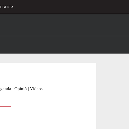
UBLICA
alament
genda
|
Opinió
|
Vídeos