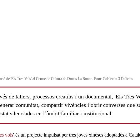
ació de 'Els Tres Vols' al Centre de Cultura de Dones La Bonne. Font: Col·lectiu 3 Delícies
vés de tallers, processos creatius i un documental, 'Els Tres Vo
enerar comunitat, compartir vivències i obrir converses que s
stat silenciades en l’àmbit familiar i institucional.
res vols
' és un projecte impulsat per
tres joves xineses adoptades a Cata