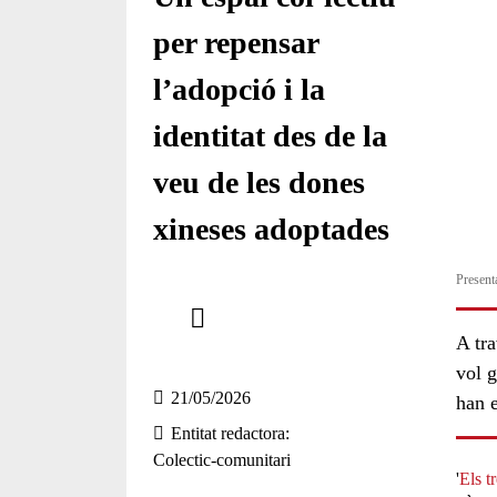
per repensar
l’adopció i la
identitat des de la
veu de les dones
xineses adoptades
Present
Comparteix
A tra
Compartir en altres xarxes socials
vol g
21/05/2026
han e
Entitat redactora
Colectic-comunitari
'
Els t