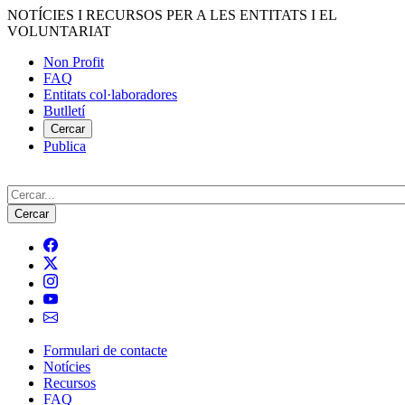
Vés
NOTÍCIES I RECURSOS PER A LES ENTITATS I EL
al
VOLUNTARIAT
contingut
Non Profit
FAQ
Menú
Entitats col·laboradores
del
Butlletí
compte
Cercar
Publica
d'usuari
Cerca
Formulari de contacte
Notícies
Navegació
Recursos
principal
FAQ