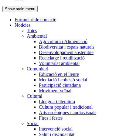
de
Show main menu
l'encapçalament
Formulari de contacte
Notícies
Navegació
Totes
principal
Ambiental
Agricultura i Alimentació
Biodiversitat i espais naturals
Desenvolupament sostenible
Reciclatge i reutilització
Voluntariat ambiental
Comunitari
Educació en el lleure
Mediació i cohesió social
Participació ciutadana
Moviment veïnal
Cultural
Llengua i literatura
Cultura popular i tradicional
Arts escèniques i audiovisuals
Fires i festes
Social
Intervenció social
Salut i discapacitat