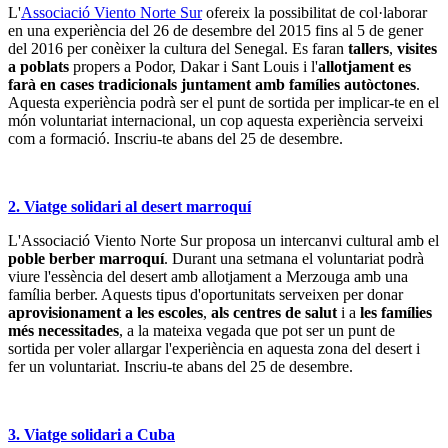
L'
Associació Viento Norte Sur
ofereix la possibilitat de col·laborar
en una experiència del 26 de desembre del 2015 fins al 5 de gener
del 2016 per conèixer la cultura del Senegal. Es faran
tallers
,
visites
a poblats
propers a Podor, Dakar i Sant Louis i l'
allotjament es
farà en cases tradicionals juntament amb famílies autòctones
.
Aquesta experiència podrà ser el punt de sortida per implicar-te en el
món voluntariat internacional, un cop aquesta experiència serveixi
com a formació. Inscriu-te abans del 25 de desembre.
2. Viatge solidari al desert marroquí
L'Associació Viento Norte Sur proposa un intercanvi cultural amb el
poble berber marroquí
. Durant una setmana el voluntariat podrà
viure l'essència del desert amb allotjament a Merzouga amb una
família berber. Aquests tipus d'oportunitats serveixen per donar
aprovisionament a les escoles
,
als centres de salut
i a
les famílies
més necessitades
, a la mateixa vegada que pot ser un punt de
sortida per voler allargar l'experiència en aquesta zona del desert i
fer un voluntariat. Inscriu-te abans del 25 de desembre.
3. Viatge solidari a Cuba