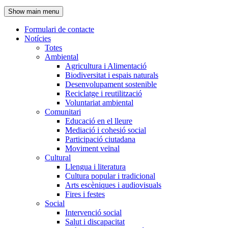
de
Show main menu
l'encapçalament
Formulari de contacte
Notícies
Navegació
Totes
principal
Ambiental
Agricultura i Alimentació
Biodiversitat i espais naturals
Desenvolupament sostenible
Reciclatge i reutilització
Voluntariat ambiental
Comunitari
Educació en el lleure
Mediació i cohesió social
Participació ciutadana
Moviment veïnal
Cultural
Llengua i literatura
Cultura popular i tradicional
Arts escèniques i audiovisuals
Fires i festes
Social
Intervenció social
Salut i discapacitat