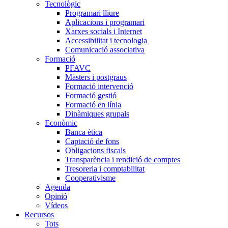
Tecnològic
Programari lliure
Aplicacions i programari
Xarxes socials i Internet
Accessibilitat i tecnologia
Comunicació associativa
Formació
PFAVC
Màsters i postgraus
Formació intervenció
Formació gestió
Formació en línia
Dinàmiques grupals
Econòmic
Banca ètica
Captació de fons
Obligacions fiscals
Transparència i rendició de comptes
Tresoreria i comptabilitat
Cooperativisme
Agenda
Opinió
Vídeos
Recursos
Tots