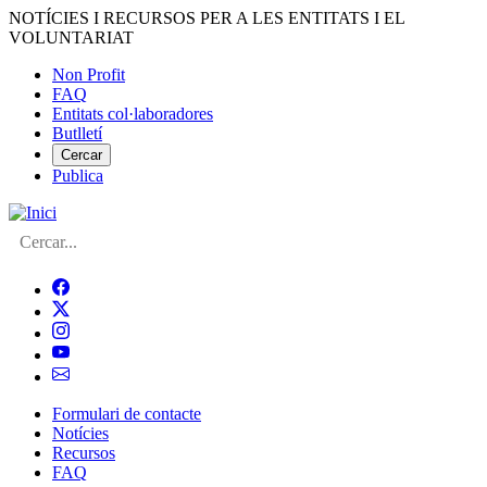
Vés
NOTÍCIES I RECURSOS PER A LES ENTITATS I EL
al
VOLUNTARIAT
contingut
Non Profit
FAQ
Menú
Entitats col·laboradores
del
Butlletí
compte
Cercar
Publica
d'usuari
Cerca
Formulari de contacte
Notícies
Navegació
Recursos
principal
FAQ