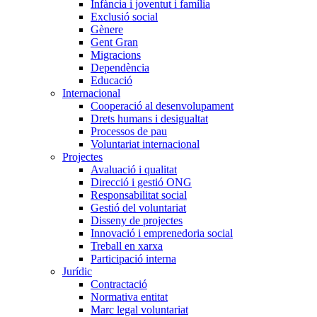
Infància i joventut i família
Exclusió social
Gènere
Gent Gran
Migracions
Dependència
Educació
Internacional
Cooperació al desenvolupament
Drets humans i desigualtat
Processos de pau
Voluntariat internacional
Projectes
Avaluació i qualitat
Direcció i gestió ONG
Responsabilitat social
Gestió del voluntariat
Disseny de projectes
Innovació i emprenedoria social
Treball en xarxa
Participació interna
Jurídic
Contractació
Normativa entitat
Marc legal voluntariat