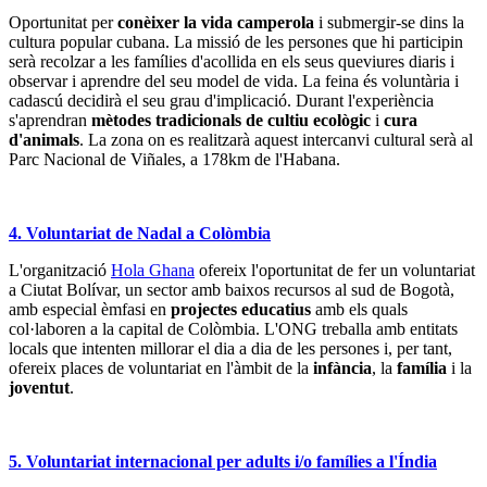
Oportunitat per
conèixer la vida camperola
i submergir-se dins la
cultura popular cubana. La missió de les persones que hi participin
serà recolzar a les famílies d'acollida en els seus queviures diaris i
observar i aprendre del seu model de vida. La feina és voluntària i
cadascú decidirà el seu grau d'implicació. Durant l'experiència
s'aprendran
mètodes tradicionals de cultiu ecològic
i
cura
d'animals
. La zona on es realitzarà aquest intercanvi cultural serà al
Parc Nacional de Viñales, a 178km de l'Habana.
4. Voluntariat de Nadal a Colòmbia
L'organització
Hola Ghana
ofereix l'oportunitat de fer un voluntariat
a Ciutat Bolívar, un sector amb baixos recursos al sud de Bogotà,
amb especial èmfasi en
projectes educatius
amb els quals
col·laboren a la capital de Colòmbia. L'ONG treballa amb entitats
locals que intenten millorar el dia a dia de les persones i, per tant,
ofereix places de voluntariat en l'àmbit de la
infància
, la
família
i la
joventut
.
5. Voluntariat internacional per adults i/o famílies a l'Índia