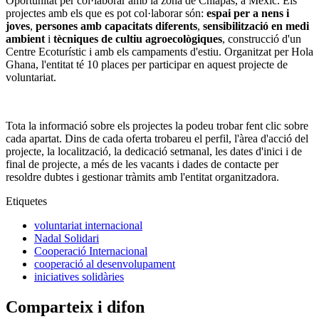
Oportunitat per col·laborar amb la zona de Chiapas, a Mèxic. Els
projectes amb els que es pot col·laborar són:
espai per a nens i
joves
,
persones amb capacitats diferents
,
sensibilització en medi
ambient
i
tècniques de cultiu agroecològiques
, construcció d'un
Centre Ecoturístic i amb els campaments d'estiu. Organitzat per Hola
Ghana, l'entitat té 10 places per participar en aquest projecte de
voluntariat.
Tota la informació sobre els projectes la podeu trobar fent clic sobre
cada apartat. Dins de cada oferta trobareu el perfil, l'àrea d'acció del
projecte, la localització, la dedicació setmanal, les dates d'inici i de
final de projecte, a més de les vacants i dades de contacte per
resoldre dubtes i gestionar tràmits amb l'entitat organitzadora.
Etiquetes
voluntariat internacional
Nadal Solidari
Cooperació Internacional
cooperació al desenvolupament
iniciatives solidàries
Comparteix i difon