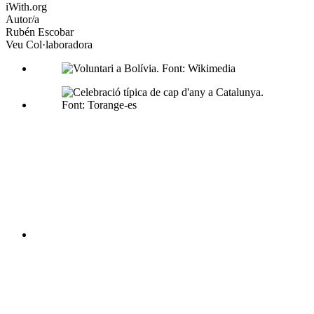
iWith.org
socials
Autor/a
Rubén Escobar
Veu Col·laboradora