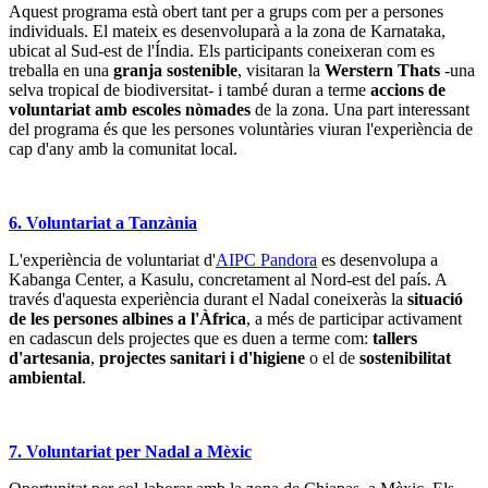
Aquest programa està obert tant per a grups com per a persones
individuals. El mateix es desenvoluparà a la zona de Karnataka,
ubicat al Sud-est de l'Índia. Els participants coneixeran com es
treballa en una
granja sostenible
, visitaran la
Werstern Thats
-una
selva tropical de biodiversitat- i també duran a terme
accions de
voluntariat amb escoles nòmades
de la zona. Una part interessant
del programa és que les persones voluntàries viuran l'experiència de
cap d'any amb la comunitat local.
6. Voluntariat a Tanzània
L'experiència de voluntariat d'
AIPC Pandora
es desenvolupa a
Kabanga Center, a Kasulu, concretament al Nord-est del país. A
través d'aquesta experiència durant el Nadal coneixeràs la
situació
de les persones albines a l'Àfrica
, a més de participar activament
en cadascun dels projectes que es duen a terme com:
tallers
d'artesania
,
projectes sanitari i d'higiene
o el de
sostenibilitat
ambiental
.
7. Voluntariat per Nadal a Mèxic