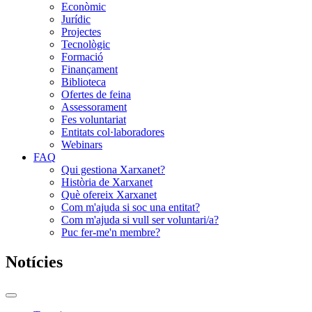
Econòmic
Jurídic
Projectes
Tecnològic
Formació
Finançament
Biblioteca
Ofertes de feina
Assessorament
Fes voluntariat
Entitats col·laboradores
Webinars
FAQ
Qui gestiona Xarxanet?
Història de Xarxanet
Què ofereix Xarxanet
Com m'ajuda si soc una entitat?
Com m'ajuda si vull ser voluntari/a?
Puc fer-me'n membre?
Notícies
Commutador
del