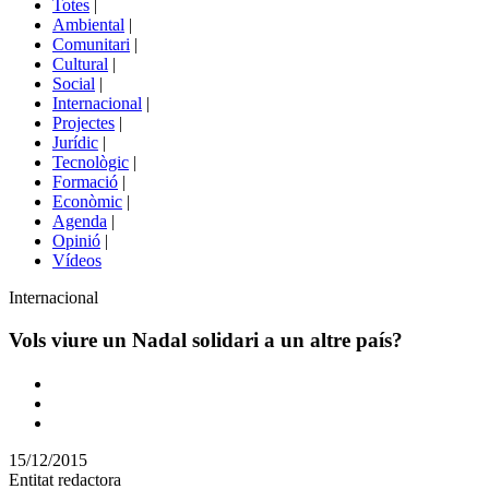
Totes
|
menú
Ambiental
|
de
Comunitari
|
portals
Cultural
|
Social
|
Internacional
|
Projectes
|
Jurídic
|
Tecnològic
|
Formació
|
Econòmic
|
Agenda
|
Opinió
|
Vídeos
Àmbit
Internacional
de
la
Vols viure un Nadal solidari a un altre país?
notícia
Comparteix
Compartir
en
15/12/2015
altres
Entitat redactora
xarxes