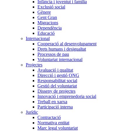
Infància i joventut i família
Exclusió social
Gènere
Gent Gran
Migracions
Dependència
Educació
Internacional
Cooperació al desenvolupament
Drets humans i desigualtat
Processos de pau
Voluntariat internacional
Projectes
Avaluació i qualitat
Direcció i gestió ONG
Responsabilitat social
Gestió del voluntariat
Disseny de projectes
Innovació i emprenedoria social
Treball en xarxa
Participació interna
Jurídic
Contractació
Normativa entitat
Marc legal voluntariat