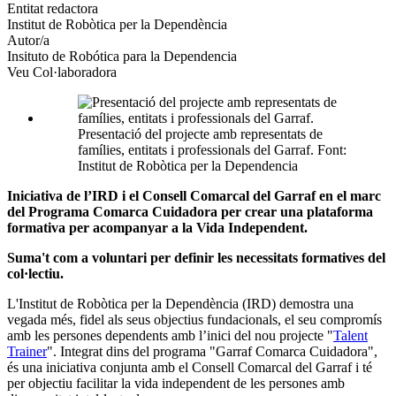
altres
Entitat redactora
xarxes
Institut de Robòtica per la Dependència
socials
Autor/a
Insituto de Robótica para la Dependencia
Veu Col·laboradora
Presentació del projecte amb representats de
famílies, entitats i professionals del Garraf. Font:
Institut de Robòtica per la Dependencia
Iniciativa de l’IRD i el Consell Comarcal del Garraf en el marc
del Programa Comarca Cuidadora per crear una plataforma
formativa per acompanyar a la Vida Independent.
Suma't com a voluntari per definir les necessitats formatives del
col·lectiu.
L'Institut de Robòtica per la Dependència (IRD) demostra una
vegada més, fidel als seus objectius fundacionals, el seu compromís
amb les persones dependents amb l’inici del nou projecte "
Talent
Trainer
". Integrat dins del programa "Garraf Comarca Cuidadora",
és una iniciativa conjunta amb el Consell Comarcal del Garraf i té
per objectiu facilitar la vida independent de les persones amb