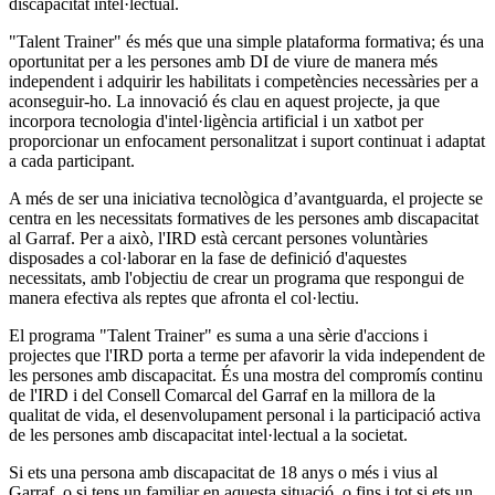
discapacitat intel·lectual.
"Talent Trainer" és més que una simple plataforma formativa; és una
oportunitat per a les persones amb DI de viure de manera més
independent i adquirir les habilitats i competències necessàries per a
aconseguir-ho. La innovació és clau en aquest projecte, ja que
incorpora tecnologia d'intel·ligència artificial i un xatbot per
proporcionar un enfocament personalitzat i suport continuat i adaptat
a cada participant.
A més de ser una iniciativa tecnològica d’avantguarda, el projecte se
centra en les necessitats formatives de les persones amb discapacitat
al Garraf. Per a això, l'IRD està cercant persones voluntàries
disposades a col·laborar en la fase de definició d'aquestes
necessitats, amb l'objectiu de crear un programa que respongui de
manera efectiva als reptes que afronta el col·lectiu.
El programa "Talent Trainer" es suma a una sèrie d'accions i
projectes que l'IRD porta a terme per afavorir la vida independent de
les persones amb discapacitat. És una mostra del compromís continu
de l'IRD i del Consell Comarcal del Garraf en la millora de la
qualitat de vida, el desenvolupament personal i la participació activa
de les persones amb discapacitat intel·lectual a la societat.
Si ets una persona amb discapacitat de 18 anys o més i vius al
Garraf, o si tens un familiar en aquesta situació, o fins i tot si ets un