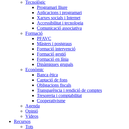
Tecnològic
Programari lliure
Aplicacions i programari
Xarxes socials i Internet
Accessibilitat i tecnologia
Comunicació associativa
Formació
PFAVC
Màsters i postgraus
Formació intervenció
Formació gestió
Formació en línia
Dinàmiques grupals
Econòmic
Banca ètica
Captació de fons
Obligacions fiscals
Transparència i rendició de comptes
Tresoreria i comptabilitat
Cooperativisme
Agenda
Opinió
Vídeos
Recursos
Tots