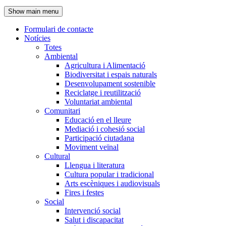
de
Show main menu
l'encapçalament
Formulari de contacte
Notícies
Navegació
Totes
principal
Ambiental
Agricultura i Alimentació
Biodiversitat i espais naturals
Desenvolupament sostenible
Reciclatge i reutilització
Voluntariat ambiental
Comunitari
Educació en el lleure
Mediació i cohesió social
Participació ciutadana
Moviment veïnal
Cultural
Llengua i literatura
Cultura popular i tradicional
Arts escèniques i audiovisuals
Fires i festes
Social
Intervenció social
Salut i discapacitat