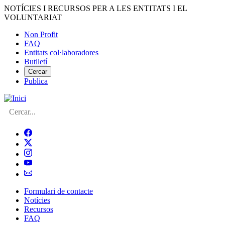
Vés
NOTÍCIES I RECURSOS PER A LES ENTITATS I EL
al
VOLUNTARIAT
contingut
Non Profit
FAQ
Menú
Entitats col·laboradores
del
Butlletí
compte
Cercar
Publica
d'usuari
Cerca
Formulari de contacte
Notícies
Navegació
Recursos
principal
FAQ