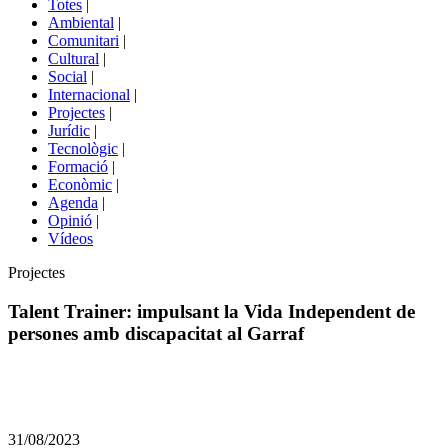
Totes
|
menú
Ambiental
|
de
Comunitari
|
portals
Cultural
|
Social
|
Internacional
|
Projectes
|
Jurídic
|
Tecnològic
|
Formació
|
Econòmic
|
Agenda
|
Opinió
|
Vídeos
Àmbit
Projectes
de
la
Talent Trainer: impulsant la Vida Independent de
notícia
persones amb discapacitat al Garraf
Comparteix
Compartir
en
31/08/2023