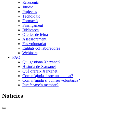
Econòmic
Jurídic
Projectes
Tecnològic
Formació
Finançament
Biblioteca
Ofertes de feina
Assessorament
Fes voluntariat
Entitats col·laboradores
Webinars
FAQ
Qui gestiona Xarxanet?
Història de Xarxanet
Què ofereix Xarxanet
Com m'ajuda si soc una entitat?
Com m'ajuda si vull ser voluntari/a?
Puc fer-me'n membre?
Notícies
Commutador
del