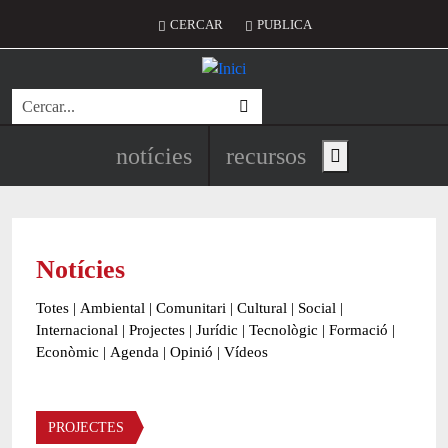
Vés al contingut
Menú del compte d'usuari
CERCAR
PUBLICA
Cerca
Navegació principal de l'encapç
notícies
recursos
Show main menu
Notícies
Totes
|
Ambiental
|
Comunitari
|
Cultural
|
Social
|
Internacional
|
Projectes
|
Jurídic
|
Tecnològic
|
Formació
|
Econòmic
|
Agenda
|
Opinió
|
Vídeos
Àmbit de la notícia
PROJECTES