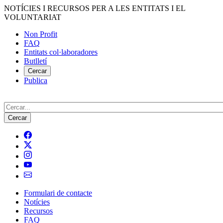
Vés
NOTÍCIES I RECURSOS PER A LES ENTITATS I EL
al
VOLUNTARIAT
contingut
Non Profit
FAQ
Menú
Entitats col·laboradores
del
Butlletí
compte
Cercar
Publica
d'usuari
Cerca
Formulari de contacte
Notícies
Navegació
Recursos
principal
FAQ