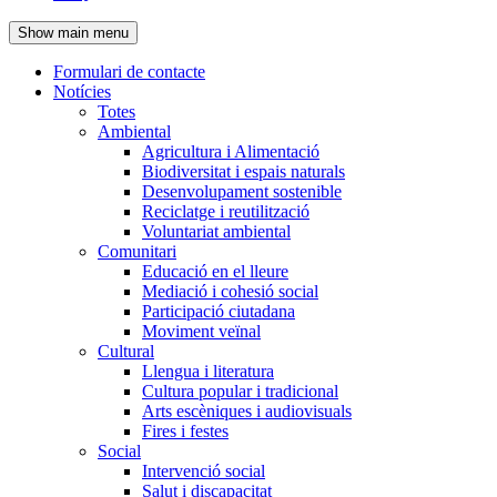
de
Show main menu
l'encapçalament
Formulari de contacte
Notícies
Navegació
Totes
principal
Ambiental
Agricultura i Alimentació
Biodiversitat i espais naturals
Desenvolupament sostenible
Reciclatge i reutilització
Voluntariat ambiental
Comunitari
Educació en el lleure
Mediació i cohesió social
Participació ciutadana
Moviment veïnal
Cultural
Llengua i literatura
Cultura popular i tradicional
Arts escèniques i audiovisuals
Fires i festes
Social
Intervenció social
Salut i discapacitat