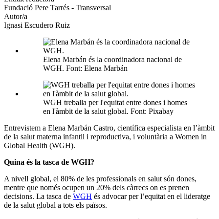
Fundació Pere Tarrés - Transversal
socials
Autor/a
Ignasi Escudero Ruiz
Elena Marbán és la coordinadora nacional de
WGH. Font: Elena Marbán
WGH treballa per l'equitat entre dones i homes
en l'àmbit de la salut global. Font: Pixabay
Entrevistem a Elena Marbán Castro, científica especialista en l’àmbit
de la salut materna infantil i reproductiva, i voluntària a Women in
Global Health (WGH).
Quina és la tasca de WGH?
A nivell global, el 80% de les professionals en salut són dones,
mentre que només ocupen un 20% dels càrrecs on es prenen
decisions. La tasca de
WGH
és advocar per l’equitat en el lideratge
de la salut global a tots els països.