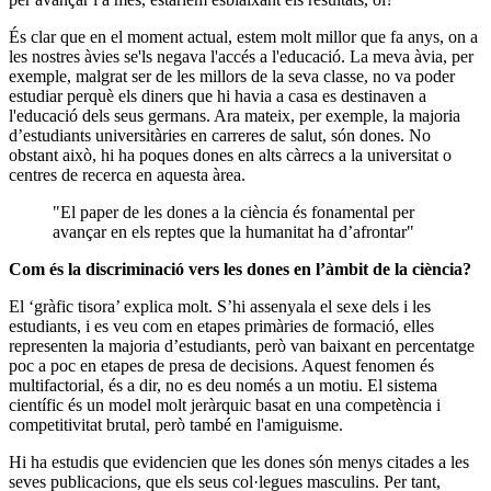
És clar que en el moment actual, estem molt millor que fa anys, on a
les nostres àvies se'ls negava l'accés a l'educació. La meva àvia, per
exemple, malgrat ser de les millors de la seva classe, no va poder
estudiar perquè els diners que hi havia a casa es destinaven a
l'educació dels seus germans. Ara mateix, per exemple, la majoria
d’estudiants universitàries en carreres de salut, són dones. No
obstant això, hi ha poques dones en alts càrrecs a la universitat o
centres de recerca en aquesta àrea.
"El paper de les dones a la ciència és fonamental per
avançar en els reptes que la humanitat ha d’afrontar"
Com és la discriminació vers les dones en l’àmbit de la ciència?
El ‘gràfic tisora’ explica molt. S’hi assenyala el sexe dels i les
estudiants, i es veu com en etapes primàries de formació, elles
representen la majoria d’estudiants, però van baixant en percentatge
poc a poc en etapes de presa de decisions. Aquest fenomen és
multifactorial, és a dir, no es deu només a un motiu. El sistema
científic és un model molt jeràrquic basat en una competència i
competitivitat brutal, però també en l'amiguisme.
Hi ha estudis que evidencien que les dones són menys citades a les
seves publicacions, que els seus col·legues masculins. Per tant,