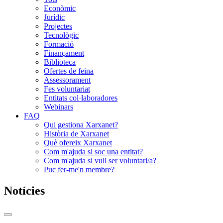
Econòmic
Jurídic
Projectes
Tecnològic
Formació
Finançament
Biblioteca
Ofertes de feina
Assessorament
Fes voluntariat
Entitats col·laboradores
Webinars
FAQ
Qui gestiona Xarxanet?
Història de Xarxanet
Què ofereix Xarxanet
Com m'ajuda si soc una entitat?
Com m'ajuda si vull ser voluntari/a?
Puc fer-me'n membre?
Notícies
Commutador