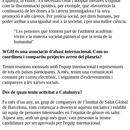
Espanya, ni enlloc. És necessari crear i adoptar mesures d'equitat
com la discriminació positiva, per exemple, que afavoreixin la
continuació de les dones a la carrera investigadora i la seva
promoció a alts càrrecs. Per justícia social, per drets humans, per
poder arribar a una igualtat real a la societat, i per una millor ciència.
"Les persones que formem part de l'ambient acadèmic
vivim a la mateixa societat patriarcal que la resta de la
humanitat"
WGH és una associació d’abast internacional. Com us
coordineu i compartiu projectes arreu del planeta?
Tenim reunions mensuals amb l'equip internacional i representants
de tots els països participants. A més, tenim una comunicació
constant per correu electrònic, i seguiment d'esdeveniments i
campanyes a les xarxes socials.
Des de quan teniu activitat a Catalunya?
Fa més d’un any, un grup de companyes de l’Institut de Salut Global
de Barcelona, vam començar a dissenyar aquesta iniciativa i establir
un equip de persones interessades en l’equitat de gènere en salut.
Aquest any, amb un grup més gran, vam presentar la nostra
candidatura per ser aprovada per l'equip internacional.