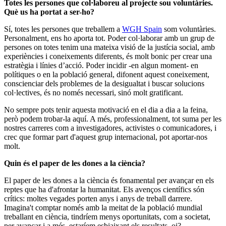
Totes les persones que col·laboreu al projecte sou voluntàries.
Què us ha portat a ser-ho?
Sí, totes les persones que treballem a
WGH Spain
som voluntàries.
Personalment, ens ho aporta tot. Poder col·laborar amb un grup de
persones on totes tenim una mateixa visió de la justícia social, amb
experiències i coneixements diferents, és molt bonic per crear una
estratègia i línies d’acció. Poder incidir -en algun moment- en
polítiques o en la població general, difonent aquest coneixement,
conscienciar dels problemes de la desigualtat i buscar solucions
col·lectives, és no només necessari, sinó molt gratificant.
No sempre pots tenir aquesta motivació en el dia a dia a la feina,
però podem trobar-la aquí. A més, professionalment, tot suma per les
nostres carreres com a investigadores, activistes o comunicadores, i
crec que formar part d'aquest grup internacional, pot aportar-nos
molt.
Quin és el paper de les dones a la ciència?
El paper de les dones a la ciència és fonamental per avançar en els
reptes que ha d'afrontar la humanitat. Els avenços científics són
crítics: moltes vegades porten anys i anys de treball darrere.
Imagina't comptar només amb la meitat de la població mundial
treballant en ciència, tindríem menys oportunitats, com a societat,
per avançar i a més, estaríem esbiaixant els resultats, oi?