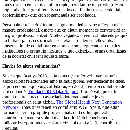
línies d'acció em sembla tot un repte, però també un privilegi. Hem
pogut així, integrar diferents veus dins del feminisme -decolonial,
ecofeminisme- que eren fonamentals ser escoltades.
Personalment, he de dir que m'agradaria dedicar-me a l’equitat de
manera professional, espero que en algun moment es converteixi en
un grup professionalitzat. Moltes vegades, creem voluntariats perquè
no hi ha organismes oficials per treballar en temes rellevants. I
potser, el fet de col·laborar en associacions, repercuteix a que les
institucions no prenguin mesures ja que existeixen grups organitzats
de la societat civil fent aquesta tasca.
Havies fet altres voluntariats?
Sí. des que fa anys 2013, vaig començar a fer voluntariats amb
associacions relacionades amb la salut global. Per destacar-ne dues,
la primera amb qui vaig col·laborar, en 2013, i encara col·laboro de
tant en tant és
Fundació iO Viajar Seguro
. També vaig presidir
durant quatre anys una associació internacional de joves
professionals en salut global,
The Global Health Next Generation
Network
. Totes dues tenen en comú amb WGHSpain, que estan
formades per un grup de professionals de la salut, que volen
contribuir de manera voluntària a la difusió del coneixement,
millorar les oportunitats de formació i, al cap i a la fi, contribuir a
l’equitat.