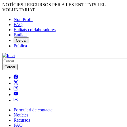
Vés
NOTÍCIES I RECURSOS PER A LES ENTITATS I EL
al
VOLUNTARIAT
contingut
Non Profit
FAQ
Menú
Entitats col·laboradores
del
Butlletí
compte
Cercar
Publica
d'usuari
Cerca
Formulari de contacte
Notícies
Navegació
Recursos
principal
FAQ