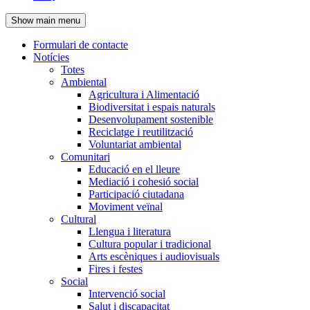
de
Show main menu
l'encapçalament
Formulari de contacte
Notícies
Navegació
Totes
principal
Ambiental
Agricultura i Alimentació
Biodiversitat i espais naturals
Desenvolupament sostenible
Reciclatge i reutilització
Voluntariat ambiental
Comunitari
Educació en el lleure
Mediació i cohesió social
Participació ciutadana
Moviment veïnal
Cultural
Llengua i literatura
Cultura popular i tradicional
Arts escèniques i audiovisuals
Fires i festes
Social
Intervenció social
Salut i discapacitat