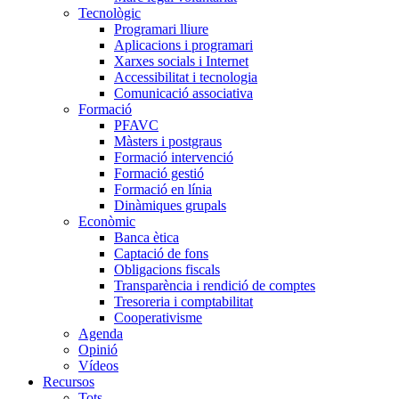
Tecnològic
Programari lliure
Aplicacions i programari
Xarxes socials i Internet
Accessibilitat i tecnologia
Comunicació associativa
Formació
PFAVC
Màsters i postgraus
Formació intervenció
Formació gestió
Formació en línia
Dinàmiques grupals
Econòmic
Banca ètica
Captació de fons
Obligacions fiscals
Transparència i rendició de comptes
Tresoreria i comptabilitat
Cooperativisme
Agenda
Opinió
Vídeos
Recursos
Tots