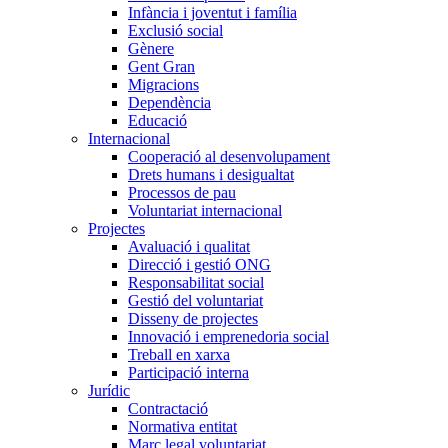
Infància i joventut i família
Exclusió social
Gènere
Gent Gran
Migracions
Dependència
Educació
Internacional
Cooperació al desenvolupament
Drets humans i desigualtat
Processos de pau
Voluntariat internacional
Projectes
Avaluació i qualitat
Direcció i gestió ONG
Responsabilitat social
Gestió del voluntariat
Disseny de projectes
Innovació i emprenedoria social
Treball en xarxa
Participació interna
Jurídic
Contractació
Normativa entitat
Marc legal voluntariat