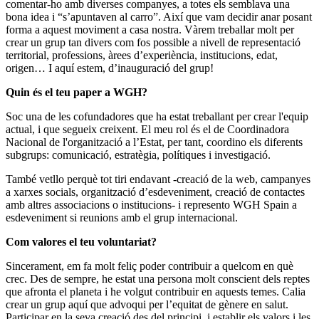
comentar-ho amb diverses companyes, a totes els semblava una
bona idea i “s’apuntaven al carro”. Així que vam decidir anar posant
forma a aquest moviment a casa nostra. Vàrem treballar molt per
crear un grup tan divers com fos possible a nivell de representació
territorial, professions, àrees d’experiència, institucions, edat,
origen… I aquí estem, d’inauguració del grup!
Quin és el teu paper a WGH?
Soc una de les cofundadores que ha estat treballant per crear l'equip
actual, i que segueix creixent. El meu rol és el de Coordinadora
Nacional de l'organització a l’Estat, per tant, coordino els diferents
subgrups: comunicació, estratègia, polítiques i investigació.
També vetllo perquè tot tiri endavant -creació de la web, campanyes
a xarxes socials, organització d’esdeveniment, creació de contactes
amb altres associacions o institucions- i represento WGH Spain a
esdeveniment si reunions amb el grup internacional.
Com valores el teu voluntariat?
Sincerament, em fa molt feliç poder contribuir a quelcom en què
crec. Des de sempre, he estat una persona molt conscient dels reptes
que afronta el planeta i he volgut contribuir en aquests temes. Calia
crear un grup aquí que advoqui per l’equitat de gènere en salut.
Participar en la seva creació des del principi, i establir els valors i les