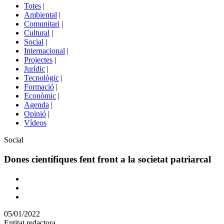
del
Totes
|
menú
Ambiental
|
de
Comunitari
|
portals
Cultural
|
Social
|
Internacional
|
Projectes
|
Jurídic
|
Tecnològic
|
Formació
|
Econòmic
|
Agenda
|
Opinió
|
Vídeos
Àmbit
Social
de
la
Dones científiques fent front a la societat patriarcal
notícia
Comparteix
Compartir
en
05/01/2022
altres
Entitat redactora
xarxes