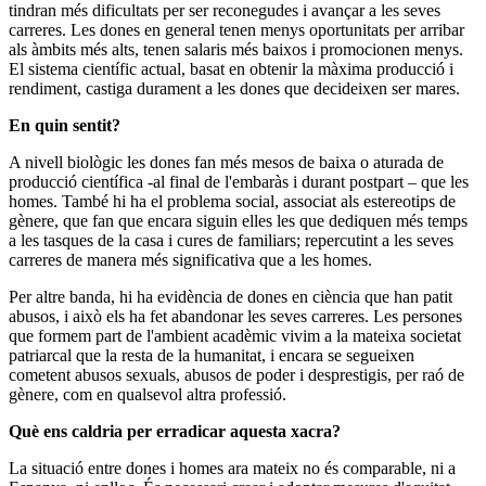
tindran més dificultats per ser reconegudes i avançar a les seves
carreres. Les dones en general tenen menys oportunitats per arribar
als àmbits més alts, tenen salaris més baixos i promocionen menys.
El sistema científic actual, basat en obtenir la màxima producció i
rendiment, castiga durament a les dones que decideixen ser mares.
En quin sentit?
A nivell biològic les dones fan més mesos de baixa o aturada de
producció científica -al final de l'embaràs i durant postpart – que les
homes. També hi ha el problema social, associat als estereotips de
gènere, que fan que encara siguin elles les que dediquen més temps
a les tasques de la casa i cures de familiars; repercutint a les seves
carreres de manera més significativa que a les homes.
Per altre banda, hi ha evidència de dones en ciència que han patit
abusos, i això els ha fet abandonar les seves carreres. Les persones
que formem part de l'ambient acadèmic vivim a la mateixa societat
patriarcal que la resta de la humanitat, i encara se segueixen
cometent abusos sexuals, abusos de poder i desprestigis, per raó de
gènere, com en qualsevol altra professió.
Què ens caldria per erradicar aquesta xacra?
La situació entre dones i homes ara mateix no és comparable, ni a