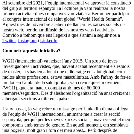
Al setembre del 2021, l’equip internacional va aprovar la constitució
del grup al territori espanyol i a l'octubre ja vam realitzar la nostra
primera activitat: dues companyes van viatjar a Berlín per participar
al congrés internacional de salut global “World Health Summit”.
Aquest mes de novembre acabem de llançar les xarxes socials i la
nostra web, per donar difusió de les nostres veus i activitats.
Convido a tothom que ens llegeixi a que s'animi a seguir-nos a
Twitter
,
Instagram
i
LinkedIn
.
Com neix aquesta iniciativa?
WGH (internacional) va néixer l’any 2015. Un grup de joves
investigadores i activistes, que, havent acabat recentment els estudis
de màster, ja s'havien adonat que el lideratge en salut global, com
moltes altres professions, estava masculinitzat. Amb l'afany de fer-se
un lloc en l'àmbit de la salut global, van crear aquest moviment
(WGH), que ara mateix compta amb més de 60.000
membres/seguidors. Des d’aleshores l'organització ha anat creixent i
albergant seccions a diferents països.
L'any passat, jo vaig rebre un missatge per LinkedIn d'una col·lega
de l'equip de WGH internacional, animant-me a crear la secció
espanyola, perquè per les meves xarxes socials, anava veient el meu
compromís amb temes de gènere. En aquell moment, em semblava
una bogeria, molt gran i fora del meu abast... Però després de