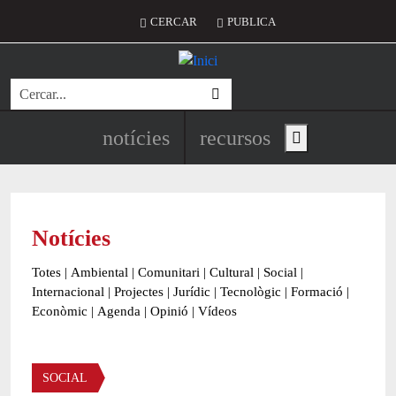
Vés al contingut
Menú del compte d'usuari
CERCAR
PUBLICA
Cerca
Navegació principal de l'encapç
notícies
recursos
Show main menu
Notícies
Totes
|
Ambiental
|
Comunitari
|
Cultural
|
Social
|
Internacional
|
Projectes
|
Jurídic
|
Tecnològic
|
Formació
|
Econòmic
|
Agenda
|
Opinió
|
Vídeos
Àmbit de la notícia
SOCIAL