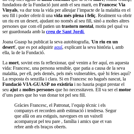
fundadora de la Fundació junt amb el seu marit, en
Francesc Via
Vinyals
, va dur tota la vida per alleujar l’impacte de la malaltia en el
seu fill i poder oferir-li una
vida més plena i feliç
. Realment va obrir
un riu en un desert, ajudant no només al seu fill, sinó a moltes altres
persones que com ell patien un
trastorn mental
, motiu pel qual va
ser guardonada amb la
creu de Sant Jordi
.
Joana Guasp ha publicat la seva autobiografia, '
Un riu en un
desert
', que es pot adquirir
aquí
, explicant la seva història i, amb
ella, la de la Fundació.
La
mort
, sovint ens fa reflexionar, què venim a fer aquí, en aquesta
vida: Francesc, una persona sensible, que patia a causa de la seva
malaltia, per ell, pels demés, pels més vulnerables, què hi feies aquí?
La resposta és senzilla i clara. Si en Francesc no hagués nascut, la
Fundació VIA-GUASP
no existiria
i no hauria pogut prestar el
seu
ajut
a
moltes persones
que ho necessitaven. Ell va ser el
motor
d’uns pares que ho van donar tot pel seu fill.
Gràcies Francesc, el Patronat, l’equip tècnic i els
companys et recorden amb estimació i tendresa. Segur
que allà on ara estiguis, navegues en un vaixell
acompanyat pel teu pare , família i amics que et van
rebre amb els braços oberts.