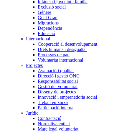
Infància i joventut i família
Exclusió social
Gènere
Gent Gran
Migracions
Dependència
Educació
Internacional
Cooperació al desenvolupament
Drets humans i desigualtat
Processos de pau
Voluntariat internacional
Projectes
Avaluació i qualitat
Direcció i gestió ONG
Responsabilitat social
Gestió del voluntariat
Disseny de projectes
Innovació i emprenedoria social
Treball en xarxa
Participació interna
Jurídic
Contractació
Normativa entitat
Marc legal voluntariat