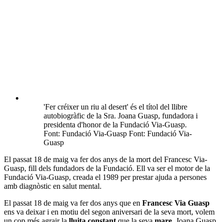
'Fer créixer un riu al desert' és el títol del llibre
autobiogràfic de la Sra. Joana Guasp, fundadora i
presidenta d'honor de la Fundació Via-Guasp.
Font: Fundació Via-Guasp Font: Fundació Via-
Guasp
El passat 18 de maig va fer dos anys de la mort del Francesc Via-
Guasp, fill dels fundadors de la Fundació. Ell va ser el motor de la
Fundació Via-Guasp, creada el 1989 per prestar ajuda a persones
amb diagnòstic en salut mental.
El passat 18 de maig va fer dos anys que en
Francesc Via Guasp
ens va deixar i en motiu del segon aniversari de la seva mort, volem
un cop més agrair la
lluita constant
que la seva
mare
, Joana Guasp,