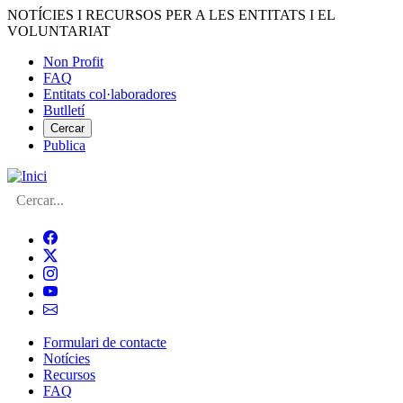
Vés
NOTÍCIES I RECURSOS PER A LES ENTITATS I EL
al
VOLUNTARIAT
contingut
Non Profit
FAQ
Menú
Entitats col·laboradores
del
Butlletí
compte
Cercar
Publica
d'usuari
Cerca
Formulari de contacte
Notícies
Navegació
Recursos
principal
FAQ