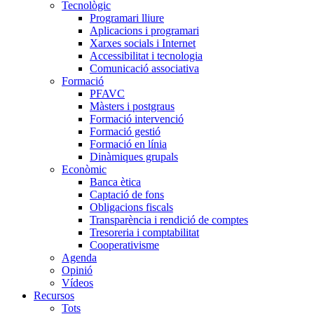
Tecnològic
Programari lliure
Aplicacions i programari
Xarxes socials i Internet
Accessibilitat i tecnologia
Comunicació associativa
Formació
PFAVC
Màsters i postgraus
Formació intervenció
Formació gestió
Formació en línia
Dinàmiques grupals
Econòmic
Banca ètica
Captació de fons
Obligacions fiscals
Transparència i rendició de comptes
Tresoreria i comptabilitat
Cooperativisme
Agenda
Opinió
Vídeos
Recursos
Tots