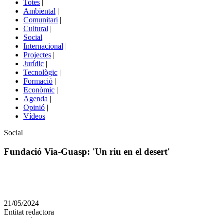
Totes
|
menú
Ambiental
|
de
Comunitari
|
portals
Cultural
|
Social
|
Internacional
|
Projectes
|
Jurídic
|
Tecnològic
|
Formació
|
Econòmic
|
Agenda
|
Opinió
|
Vídeos
Àmbit
Social
de
la
Fundació Via-Guasp: 'Un riu en el desert'
notícia
Comparteix
Compartir
en
21/05/2024
altres
Entitat redactora