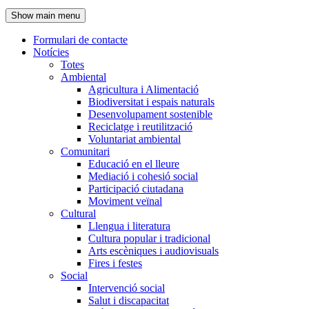
de
Show main menu
l'encapçalament
Formulari de contacte
Notícies
Navegació
Totes
principal
Ambiental
Agricultura i Alimentació
Biodiversitat i espais naturals
Desenvolupament sostenible
Reciclatge i reutilització
Voluntariat ambiental
Comunitari
Educació en el lleure
Mediació i cohesió social
Participació ciutadana
Moviment veïnal
Cultural
Llengua i literatura
Cultura popular i tradicional
Arts escèniques i audiovisuals
Fires i festes
Social
Intervenció social
Salut i discapacitat