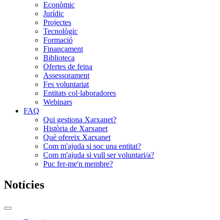
Econòmic
Jurídic
Projectes
Tecnològic
Formació
Finançament
Biblioteca
Ofertes de feina
Assessorament
Fes voluntariat
Entitats col·laboradores
Webinars
FAQ
Qui gestiona Xarxanet?
Història de Xarxanet
Què ofereix Xarxanet
Com m'ajuda si soc una entitat?
Com m'ajuda si vull ser voluntari/a?
Puc fer-me'n membre?
Notícies
Commutador
del