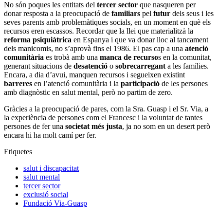
No són poques les entitats del
tercer sector
que nasqueren per
donar resposta a la preocupació de
familiars
pel
futur
dels seus i les
seves parents amb problemàtiques socials, en un moment en què els
recursos eren escassos. Recordar que la llei que materialitzà la
reforma psiquiàtrica
en Espanya i que va donar lloc al tancament
dels manicomis, no s’aprovà fins el 1986. El pas cap a una
atenció
comunitària
es trobà amb una
manca de recurso
s en la comunitat,
generant situacions de
desatenció
o
sobrecarregant
a les famílies.
Encara, a dia d’avui, manquen recursos i segueixen existint
barreres
en l’atenció comunitària i la
participació
de les persones
amb diagnòstic en salut mental, però no partim de zero.
Gràcies a la preocupació de pares, com la Sra. Guasp i el Sr. Via, a
la experiència de persones com el Francesc i la voluntat de tantes
persones de fer una
societat més justa
, ja no som en un desert però
encara hi ha molt camí
per fer.
Etiquetes
salut i discapacitat
salut mental
tercer sector
exclusió social
Fundació Via-Guasp