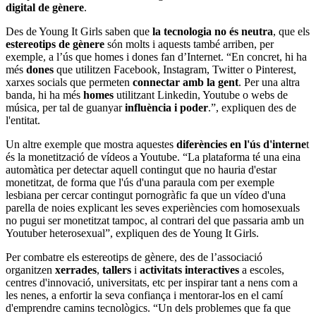
digital de gènere
.
Des de Young It Girls saben que
la tecnologia no és neutra
, que els
estereotips de gènere
són molts i aquests també arriben, per
exemple, a l’ús que homes i dones fan d’Internet. “En concret, hi ha
més
dones
que utilitzen Facebook, Instagram, Twitter o Pinterest,
xarxes socials que permeten
connectar amb la gent
. Per una altra
banda, hi ha més
homes
utilitzant Linkedin, Youtube o webs de
música, per tal de guanyar
influència i poder
.”, expliquen des de
l'entitat.
Un altre exemple que mostra aquestes
diferències en l'ús d'interne
t
és la monetització de vídeos a Youtube. “La plataforma té una eina
automàtica per detectar aquell contingut que no hauria d'estar
monetitzat, de forma que l'ús d'una paraula com per exemple
lesbiana per cercar contingut pornogràfic fa que un vídeo d'una
parella de noies explicant les seves experiències com homosexuals
no pugui ser monetitzat tampoc, al contrari del que passaria amb un
Youtuber heterosexual”, expliquen des de Young It Girls.
Per combatre els estereotips de gènere, des de l’associació
organitzen
xerrades
,
tallers
i
activitats
interactives
a escoles,
centres d'innovació, universitats, etc per inspirar tant a nens com a
les nenes, a enfortir la seva confiança i mentorar-los en el camí
d'emprendre camins tecnològics. “Un dels problemes que fa que