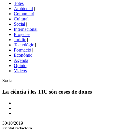
del
Totes
|
menú
Ambiental
|
de
Comunitari
|
portals
Cultural
|
Social
|
Internacional
|
Projectes
|
Jurídic
|
Tecnològic
|
Formació
|
Econòmic
|
Agenda
|
Opinió
|
Vídeos
Àmbit
Social
de
la
La ciència i les TIC són coses de dones
notícia
Comparteix
Compartir
en
30/10/2019
altres
Entitat redactora
xarxes