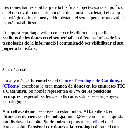
Les dones han estat al llarg de la història subjectes socials i polítics
en el desenvolupament democràtic de la nostra societat, i el camp
tecnològic no ho és menys. No obstant, el seu paper, encara avui, es
manté invisibilitzat.
En aquest reportatge volem conèixer les diferents especificitats i
realitats de les dones en el seu treball
en diferents àmbits de les
tecnologies de la informació i comunicació
per
visibilitzar el seu
paper
a la història.
Situació actual
Un any més, el
baròmetre
del
Centre Tecnològic de Catalunya
(CTecno)
corrobora la gran
manca de dones en les empreses TIC
a Catalunya
, on només representen el
8% de les posicions
tècniques
i especialitzades o en alts càrrecs dins les companyies
tecnològiques.
A
nivell acadèmic
les coses no estan millor: Al batxillerat, en
l’
itinerari de ciències i tecnologia
, un 53,8% de nois trien aquests
estudis davant del
46,2% de noies
, segons un
estudi
del diari
Ara.cat sobre l’
absència de dones a la tecnologia
durant el curs