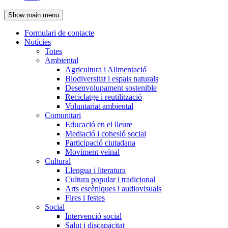
de
Show main menu
l'encapçalament
Formulari de contacte
Notícies
Navegació
Totes
principal
Ambiental
Agricultura i Alimentació
Biodiversitat i espais naturals
Desenvolupament sostenible
Reciclatge i reutilització
Voluntariat ambiental
Comunitari
Educació en el lleure
Mediació i cohesió social
Participació ciutadana
Moviment veïnal
Cultural
Llengua i literatura
Cultura popular i tradicional
Arts escèniques i audiovisuals
Fires i festes
Social
Intervenció social
Salut i discapacitat