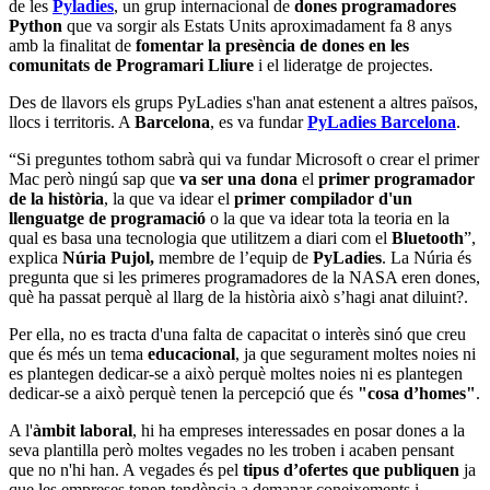
de les
Pyladies
, un grup internacional de
dones
programadores
Python
que va sorgir als Estats Units aproximadament fa 8 anys
amb la finalitat de
fomentar la presència de dones en les
comunitats de Programari Lliure
i el lideratge de projectes.
Des de llavors els grups PyLadies s'han anat estenent a altres països,
llocs i territoris. A
Barcelona
, es va fundar
PyLadies Barcelona
.
“Si preguntes tothom sabrà qui va fundar Microsoft o crear el primer
Mac però ningú sap que
va ser
una dona
el
primer programador
de la història
, la que va idear el
primer compilador d'un
llenguatge de programació
o la que va idear tota la teoria en la
qual es basa una tecnologia que utilitzem a diari com el
Bluetooth
”,
explica
Núria Pujol,
membre de l’equip de
PyLadies
. La Núria és
pregunta que si les primeres programadores de la NASA eren dones,
què ha passat perquè al llarg de la història això s’hagi anat diluint?.
Per ella, no es tracta d'una falta de capacitat o interès sinó que creu
que és més un tema
educacional
, ja que segurament moltes noies ni
es plantegen dedicar-se a això perquè moltes noies ni es plantegen
dedicar-se a això perquè tenen la percepció que és
"cosa d’homes"
.
A l'
àmbit laboral
, hi ha empreses interessades en posar dones a la
seva plantilla però moltes vegades no les troben i acaben pensant
que no n'hi han. A vegades és pel
tipus d’ofertes que publiquen
ja
que les empreses tenen tendència a demanar coneixements i