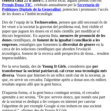
celebra cada 21 d’abril
o, a nivell local, alguns premis com els
Premis Dona TIC
, celebrats annualment per la
Secretaria de
Polítiques Digitals de la Generalitat
, potencien i promouen l’accés
de les dones a l’àmbit tecnològic
Des de l’equip de la
Technovation
, pensen que allò necessari és de
fer veure a la societat la gravetat del problema real, fent visible el
paper que juguen les dones en el món científic per modificar el
discurs hegemònic. En aquesta línia,
mesures de promoció de les
dones
científiques, de
foment de la igualtat i conciliació a les
empreses
, estratègies que fomenten la
diversitat de gènere
en la
cerca de les solucions científiques que aborden l'evolució
tecnológica, foment de la recerca amb perspectiva de dona... resulten
imprescindibles.
Per la seva banda, des de
Young It Girls
, consideren que
per
transformar la societat patriarcal, cal crear una tecnologia més
diversa
. Veuen que Internet és un reflex molt clar de la societat, ja
que, en servir un cercador, l'algoritme aprèn a donar-nos els millors
resultats segons allò que la gent busca.
D'aquesta forma, si la gent busca contingut sexista, el cercador
aprendre a ser sexista. “De poc serveix doncs, que només una part
de la societat es dediqui a fer cerques en internet per canviar
l'algoritme de per exemple Google si ens trobem en una societat
patriarcal.”, afirmen des de Young It Girls.