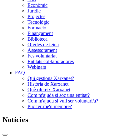
Econòmic
Jurídic
Projectes
Tecnològic
Formació
Finançament
Biblioteca
Ofertes de feina
Assessorament
Fes voluntariat
Entitats col·laboradores
Webinars
FAQ
Qui gestiona Xarxanet?
Història de Xarxanet
Què ofereix Xarxanet
Com m'ajuda si soc una entitat?
Com m'ajuda si vull ser voluntari/a?
Puc fer-me'n membre?
Notícies
Commutador