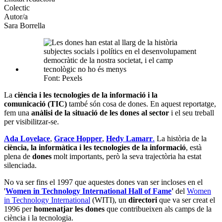
Colectic
socials
Autor/a
Sara Borrella
Font: Pexels
La
ciència i les tecnologies de la informació i la
comunicació (TIC)
també són cosa de dones. En aquest reportatge,
fem una
anàlisi de la situació de les dones al sector
i el seu treball
per visibilitzar-se.
Ada Lovelace
,
Grace Hopper
,
Hedy Lamarr
.
La història de la
ciència, la informàtica i les tecnologies de la informació
, està
plena de
dones
molt importants, però la seva trajectòria ha estat
silenciada.
No va ser fins el 1997 que aquestes dones van ser incloses en el
'
Women in Technology International Hall of Fame
'
del
Women
in Technology International
(WITI), un
directori
que va ser creat el
1996 per
homenatjar les dones
que contribueixen als camps de la
ciència i la tecnologia.