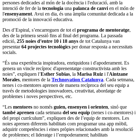
persones dedicades al món de la docència i l'educació, amb la
intenció de fer de la
tecnologia
una
palanca de canvi
en el món de
l'
ensenyament
. Avui en dia, és una àmplia comunitat dedicada a la
promoció de la innovació educativa.
Des d’Espiral, s’encarreguen de tot el
programa de mentoratge
,
des de la primera sessió fins al final del programa. La passada
edició,
255 noies d’entre 10 i 18 anys
de tot Catalunya van
presentar
64 projectes tecnològics
per donar resposta a necessitats
socials.
“És una experiència inspiradora, enriquidora i d'apoderament. Es
genera un vincle recíproc d'aprenentatge constructivista amb les
noies”, expliquen l’
Esther Subias
, la
Marisa Ruiz
i l'
Aintzane
Morales
, mentores de la
Technovation Catalunya
. Cada setmana,
nenes i co-mentores aprenen de manera recíproca del seu equip a
través de metodologies innovadores, creativitat, abordatge de
problemes i noves perspectives, etc.
“Les
mentores
no només
guien, ensenyen i orienten
, sinó que
també aprenen
cada setmana
del seu equip
(nenes i co-mentores) i
del propi currículum”, expliquen des de l’equip de mentores. Les
noies aprenen diferents habilitats com programar una app mòbil,
adquirir competències i eines pròpies relacionades amb la resolució
de problemes; el lideratge i l’empoderament; habilitats