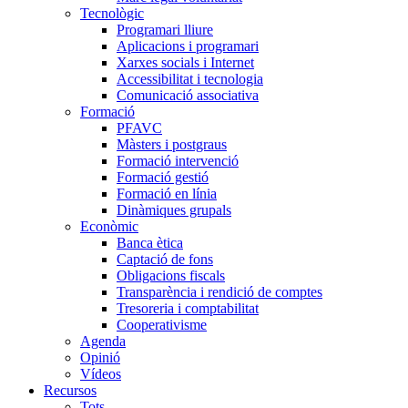
Tecnològic
Programari lliure
Aplicacions i programari
Xarxes socials i Internet
Accessibilitat i tecnologia
Comunicació associativa
Formació
PFAVC
Màsters i postgraus
Formació intervenció
Formació gestió
Formació en línia
Dinàmiques grupals
Econòmic
Banca ètica
Captació de fons
Obligacions fiscals
Transparència i rendició de comptes
Tresoreria i comptabilitat
Cooperativisme
Agenda
Opinió
Vídeos
Recursos
Tots