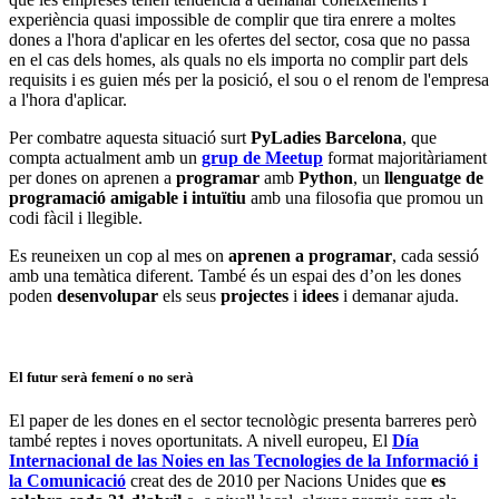
experiència quasi impossible de complir que tira enrere a moltes
dones a l'hora d'aplicar en les ofertes del sector, cosa que no passa
en el cas dels homes, als quals no els importa no complir part dels
requisits i es guien més per la posició, el sou o el renom de l'empresa
a l'hora d'aplicar.
Per combatre aquesta situació surt
PyLadies Barcelona
, que
compta actualment amb un
grup de Meetup
format majoritàriament
per dones on aprenen a
programar
amb
Python
, un
llenguatge de
programació amigable i intuïtiu
amb una filosofia que promou un
codi fàcil i llegible.
Es reuneixen un cop al mes on
aprenen a programar
, cada sessió
amb una temàtica diferent. També és un espai des d’on les dones
poden
desenvolupar
els seus
projectes
i
idees
i demanar ajuda.
El futur serà femení o no serà
El paper de les dones en el sector tecnològic presenta barreres però
també reptes i noves oportunitats. A nivell europeu, El
Día
Internacional de las Noies en las Tecnologies de la Informació i
la Comunicació
creat des de 2010 per Nacions Unides que
es