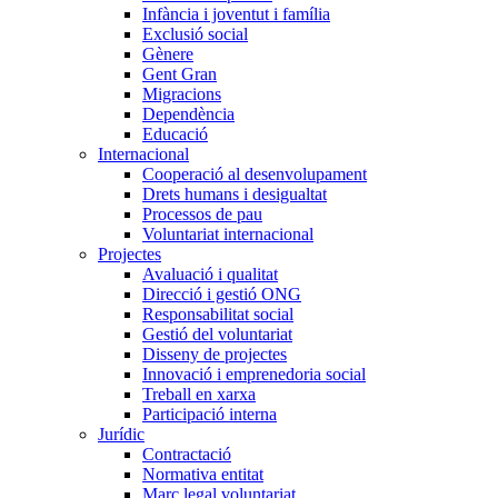
Infància i joventut i família
Exclusió social
Gènere
Gent Gran
Migracions
Dependència
Educació
Internacional
Cooperació al desenvolupament
Drets humans i desigualtat
Processos de pau
Voluntariat internacional
Projectes
Avaluació i qualitat
Direcció i gestió ONG
Responsabilitat social
Gestió del voluntariat
Disseny de projectes
Innovació i emprenedoria social
Treball en xarxa
Participació interna
Jurídic
Contractació
Normativa entitat
Marc legal voluntariat