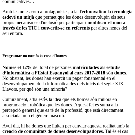
comunicatives…
Amb les noies com a protagonistes, a la
Technovation
la
tecnologia
esdevé un mitjà
que permet que les dones desenvolupin els seus
propis mecanismes d'inclusió per participar i
modificar el món a
través de les TIC
i
convertir-se en referents
per altres nenes del
seu entorn.
Programar no només és cosa d’homes
Només el 12%
del total de persones
matriculades
als
estudis
d’informàtica a l’Estat Espanyol al curs 2017-2018
són
dones
.
No obstant, les dones han exercit un paper fonamental en el
desenvolupament de la informàtica des dels inicis del segle XIX.
Llavors, per què són una minoria?
Culturalment, s’ha estès la idea que els homes són millors en
programació i robòtica que les dones. Aquest fet es suma a la
percepció general que es té de la professió, que està directament
associada amb el gènere masculí.
Avui dia, hi ha dones que lluiten per canviar aquesta realitat amb la
creació de comunitats
de
dones desenvolupadores
. Tal és el cas