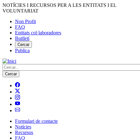
Vés
NOTÍCIES I RECURSOS PER A LES ENTITATS I EL
al
VOLUNTARIAT
contingut
Non Profit
FAQ
Menú
Entitats col·laboradores
del
Butlletí
compte
Cercar
Publica
d'usuari
Cerca
Formulari de contacte
Notícies
Navegació
Recursos
principal
FAQ