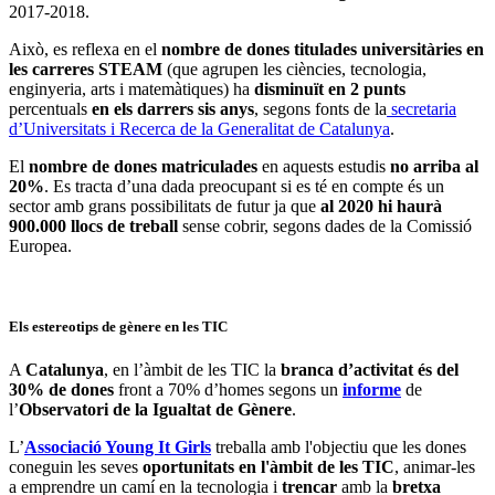
2017-2018.
Això, es reflexa en el
nombre de dones titulades universitàries en
les carreres STEAM
(que agrupen les ciències, tecnologia,
enginyeria, arts i matemàtiques) ha
disminuït en 2 punts
percentuals
en els darrers sis anys
, segons fonts de la
secretaria
d’Universitats i Recerca de la Generalitat de Catalunya
.
El
nombre de dones matriculades
en aquests estudis
no arriba al
20%
. Es tracta d’una dada preocupant si es té en compte és un
sector amb grans possibilitats de futur ja que
al 2020 hi haurà
900.000 llocs de treball
sense cobrir, segons dades de la Comissió
Europea.
Els estereotips de gènere en les TIC
A
Catalunya
, en l’àmbit de les TIC la
branca d’activitat és del
30% de dones
front a 70% d’homes segons un
informe
de
l’
Observatori de la Igualtat de Gènere
.
L’
Associació Young It Girls
treballa amb l'objectiu que les dones
coneguin les seves
oportunitats en l'àmbit de les TIC
,
animar-les
a emprendre un camí en la tecnologia i
trencar
amb la
bretxa