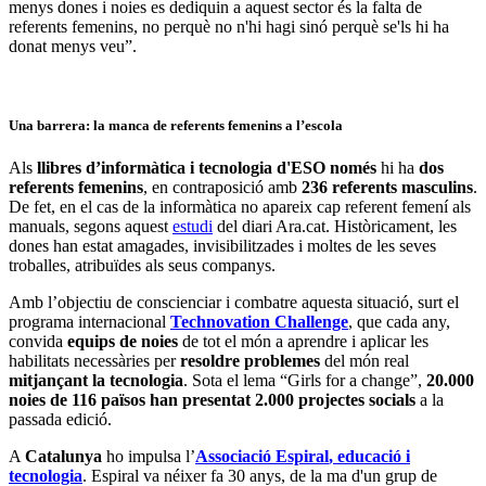
menys dones i noies es dediquin a aquest sector és la falta de
referents femenins, no perquè no n'hi hagi sinó perquè se'ls hi ha
donat menys veu”.
Una barrera: la manca de referents femenins a l’escola
Als
llibres d’informàtica i tecnologia d'ESO
només
hi ha
dos
referents femenins
, en contraposició amb
236 referents masculins
.
De fet, en el cas de la informàtica no apareix cap referent femení als
manuals, segons aquest
estudi
del diari Ara.cat. Històricament, les
dones han estat amagades, invisibilitzades i moltes de les seves
troballes, atribuïdes als seus companys.
Amb l’objectiu de conscienciar i combatre aquesta situació, surt el
programa internacional
Technovation Challenge
, que cada any,
convida
equips de noies
de tot el món a aprendre i aplicar les
habilitats necessàries per
resoldre problemes
del món real
mitjançant la tecnologia
. Sota el lema “Girls for a change”,
20.000
noies de 116 països han presentat 2.000 projectes socials
a la
passada edició.
A
Catalunya
ho impulsa l’
Associació Espiral
, educació i
tecnologia
. Espiral va néixer fa 30 anys, de la ma d'un grup de