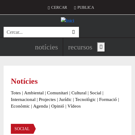
Vés al contingut
Menú del compte d'usuari
CERCAR
PUBLICA
Cerca
Navegació principal de l'encapç
notícies
recursos
Show main menu
Notícies
Totes
|
Ambiental
|
Comunitari
|
Cultural
|
Social
|
Internacional
|
Projectes
|
Jurídic
|
Tecnològic
|
Formació
|
Econòmic
|
Agenda
|
Opinió
|
Vídeos
Àmbit de la notícia
SOCIAL