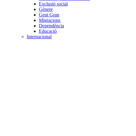
Exclusió social
Gènere
Gent Gran
Migracions
Dependència
Educació
Internacional
Cooperació al desenvolupament
Drets humans i desigualtat
Processos de pau
Voluntariat internacional
Projectes
Avaluació i qualitat
Direcció i gestió ONG
Responsabilitat social
Gestió del voluntariat
Disseny de projectes
Innovació i emprenedoria social
Treball en xarxa
Participació interna
Jurídic
Contractació
Normativa entitat
Marc legal voluntariat
Tecnològic