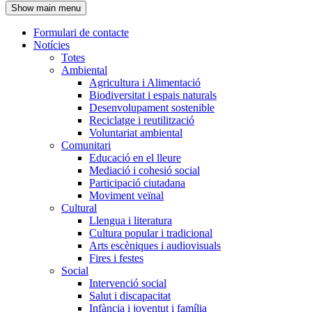
Show main menu
l'encapçalament
Formulari de contacte
Notícies
Navegació
Totes
principal
Ambiental
Agricultura i Alimentació
Biodiversitat i espais naturals
Desenvolupament sostenible
Reciclatge i reutilització
Voluntariat ambiental
Comunitari
Educació en el lleure
Mediació i cohesió social
Participació ciutadana
Moviment veïnal
Cultural
Llengua i literatura
Cultura popular i tradicional
Arts escèniques i audiovisuals
Fires i festes
Social
Intervenció social
Salut i discapacitat
Infància i joventut i família