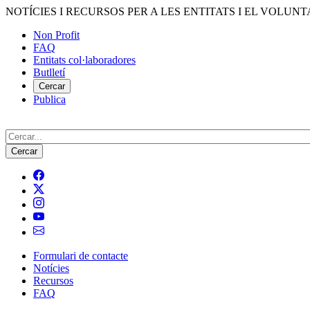
Vés
NOTÍCIES I RECURSOS PER A LES ENTITATS I EL VOLUNT
al
Non Profit
contingut
FAQ
Menú
Entitats col·laboradores
del
Butlletí
compte
Cercar
Publica
d'usuari
Cerca
Formulari de contacte
Notícies
Navegació
Recursos
principal
FAQ
de