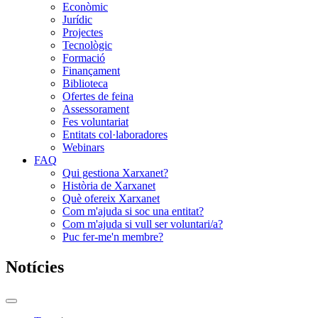
Econòmic
Jurídic
Projectes
Tecnològic
Formació
Finançament
Biblioteca
Ofertes de feina
Assessorament
Fes voluntariat
Entitats col·laboradores
Webinars
FAQ
Qui gestiona Xarxanet?
Història de Xarxanet
Què ofereix Xarxanet
Com m'ajuda si soc una entitat?
Com m'ajuda si vull ser voluntari/a?
Puc fer-me'n membre?
Notícies
Commutador
del