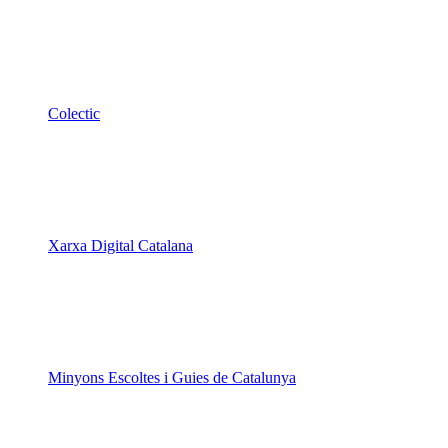
Colectic
Xarxa Digital Catalana
Minyons Escoltes i Guies de Catalunya
TOTHOMweb