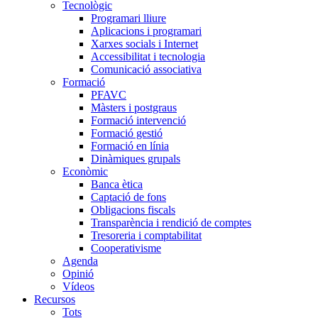
Tecnològic
Programari lliure
Aplicacions i programari
Xarxes socials i Internet
Accessibilitat i tecnologia
Comunicació associativa
Formació
PFAVC
Màsters i postgraus
Formació intervenció
Formació gestió
Formació en línia
Dinàmiques grupals
Econòmic
Banca ètica
Captació de fons
Obligacions fiscals
Transparència i rendició de comptes
Tresoreria i comptabilitat
Cooperativisme
Agenda
Opinió
Vídeos
Recursos
Tots