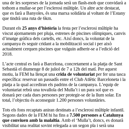
una de les sorpreses de la jornada serà un flash-mob que convidarà a
tothom a mullar-se per l’esclerosi múltiple. Un altre acte destacat,
que es farà a Banyoles, és una marxa solidària al voltant de l’Estany
que tindrà una ruta de 6km.
Durant els
25 anys d’història
la festa per l’esclerosi múltiple ha
viscut ajornaments per pluja, estrenes de piscines olímpiques, canvis
d’imatge gràfica dels cartells, etc. Així doncs, la voluntat de la
campanya és seguir cridant a la mobilització social i per això
actualment cerquen piscines que vulguin adherir-se a l’edició del
2018.
L’acte central es farà a Barcelona, concretament a la platja de Sant
Sebastià el diumenge 8 de juliol de 7 a 12h del matí. Per aquest
motiu, la FEM ha llençat una
crida de voluntariat
per fer una tasca
específica: reservar un passadís entre el Club Atlètic Barceloneta i la
platja a la qual accediran els padrins de la campanya. L’equip de
voluntariat rebrà una tovallola del Mulla’t i un para sol que es
donarà per cada dues persones per protegir-se de la llum solar. En
total, l’objectiu és aconseguir 1.200 persones voluntàries.
Tots els fons recaptats aniran destinats a l’esclerosi múltiple infantil.
Segons dades de la FEM hi ha fins a
7.500 persones a Catalunya
que conviuen amb la malaltia
. Amb el ‘Mulla’t, doncs, es donarà
visibilitat una realitat sovint relegada a un segon pla i serà una