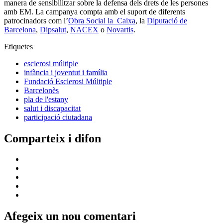
manera de sensibilitzar sobre la defensa dels drets de les persones
amb EM. La campanya compta amb el suport de diferents
patrocinadors com l’
Obra Social la Caixa
, la
Diputació de
Barcelona
,
Dipsalut
,
NACEX
o
Novartis
.
Etiquetes
esclerosi múltiple
infància i joventut i família
Fundació Esclerosi Múltiple
Barcelonès
pla de l'estany
salut i discapacitat
participació ciutadana
Comparteix i difon
Afegeix un nou comentari