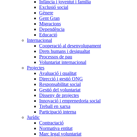
Infància i joventut i família
Exclusió social
Gènere
Gent Gran
Migracions
Dependència
Educació
Internacional
Cooperació al desenvolupament
Drets humans i desigualtat
Processos de pau
Voluntariat internacional
Projectes
Avaluació i qualitat
Direcció i gestió ONG
Responsabilitat social
Gestió del voluntariat
Disseny de projectes
Innovació i emprenedoria social
Treball en xarxa
Participació interna
Jurídic
Contractació
Normativa entitat
Marc legal voluntariat