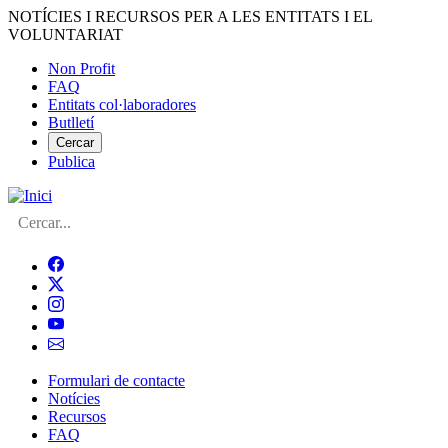
Vés
NOTÍCIES I RECURSOS PER A LES ENTITATS I EL
al
VOLUNTARIAT
contingut
Non Profit
FAQ
Menú
Entitats col·laboradores
del
Butlletí
compte
Cercar
Publica
d'usuari
Cerca
Formulari de contacte
Notícies
Navegació
Recursos
principal
FAQ