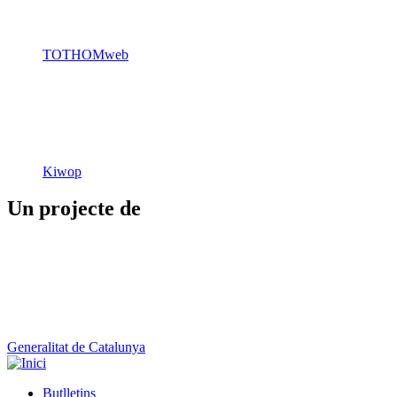
Kiwop
Un projecte de
Generalitat de Catalunya
Butlletins
Contacte
Peu
Avís legal
Política de cookies
Mapa web
Declaració d'accessibilitat