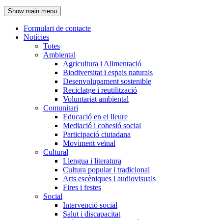
de
Show main menu
l'encapçalament
Formulari de contacte
Notícies
Navegació
Totes
principal
Ambiental
Agricultura i Alimentació
Biodiversitat i espais naturals
Desenvolupament sostenible
Reciclatge i reutilització
Voluntariat ambiental
Comunitari
Educació en el lleure
Mediació i cohesió social
Participació ciutadana
Moviment veïnal
Cultural
Llengua i literatura
Cultura popular i tradicional
Arts escèniques i audiovisuals
Fires i festes
Social
Intervenció social
Salut i discapacitat