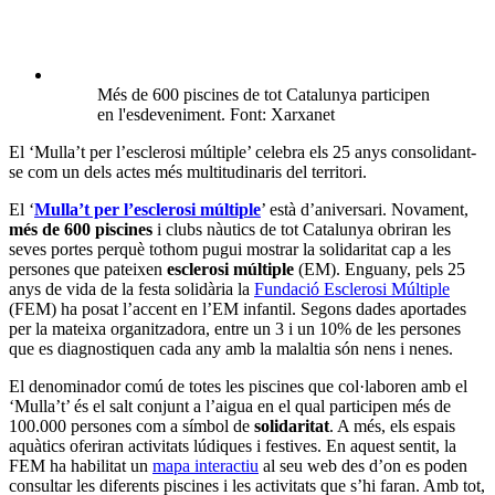
Més de 600 piscines de tot Catalunya participen
en l'esdeveniment. Font: Xarxanet
El ‘Mulla’t per l’esclerosi múltiple’ celebra els 25 anys consolidant-
se com un dels actes més multitudinaris del territori.
El ‘
Mulla’t per l’esclerosi múltiple
’ està d’aniversari. Novament,
més de 600 piscines
i clubs nàutics de tot Catalunya obriran les
seves portes perquè tothom pugui mostrar la solidaritat cap a les
persones que pateixen
esclerosi múltiple
(EM). Enguany, pels 25
anys de vida de la festa solidària la
Fundació Esclerosi Múltiple
(FEM) ha posat l’accent en l’EM infantil. Segons dades aportades
per la mateixa organitzadora, entre un 3 i un 10% de les persones
que es diagnostiquen cada any amb la malaltia són nens i nenes.
El denominador comú de totes les piscines que col·laboren amb el
‘Mulla’t’ és el salt conjunt a l’aigua en el qual participen més de
100.000 persones com a símbol de
solidaritat
. A més, els espais
aquàtics oferiran activitats lúdiques i festives. En aquest sentit, la
FEM ha habilitat un
mapa interactiu
al seu web des d’on es poden
consultar les diferents piscines i les activitats que s’hi faran. Amb tot,