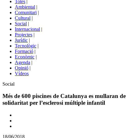
Totes
|
menú
Ambiental
|
de
Comunitari
|
portals
Cultural
|
Social
|
Internacional
|
Projectes
|
Jurídic
|
Tecnològic
|
Formació
|
Econòmic
|
Agenda
|
Opinió
|
Vídeos
Àmbit
Social
de
la
Més de 600 piscines de Catalunya es mullaran de
notícia
solidaritat per l’esclerosi múltiple infantil
Comparteix
Compartir
en
18/06/2018
altres