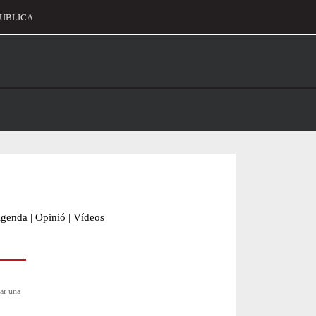
UBLICA
alament
genda
|
Opinió
|
Vídeos
dar una