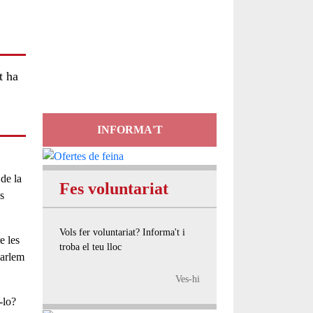
Servei
d'Assessorament
gratuït per a entitats
t ha
INFORMA'T
 de la
Fes voluntariat
s
Vols fer voluntariat? Informa't i
e les
troba el teu lloc
parlem
Ves-hi
-lo?