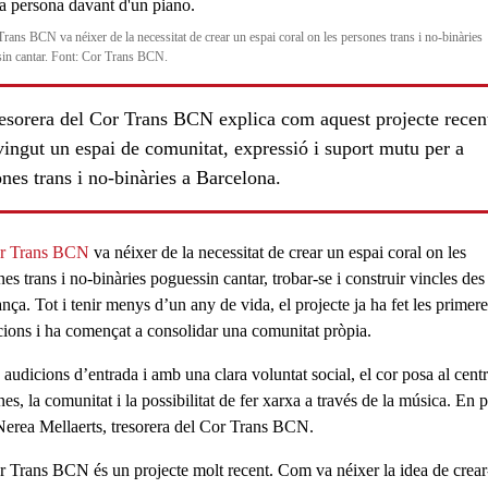
Trans BCN va néixer de la necessitat de crear un espai coral on les persones trans i no-binàries
in cantar. Font: Cor Trans BCN.
resorera del Cor Trans BCN explica com aquest projecte recen
ingut un espai de comunitat, expressió i suport mutu per a
nes trans i no-binàries a Barcelona.
r Trans BCN
va néixer de la necessitat de crear un espai coral on les
es trans i no-binàries poguessin cantar, trobar-se i construir vincles des
nça. Tot i tenir menys d’un any de vida, el projecte ja ha fet les primere
cions i ha començat a consolidar una comunitat pròpia.
audicions d’entrada i amb una clara voluntat social, el cor posa al centr
es, la comunitat i la possibilitat de fer xarxa a través de la música. En 
Nerea Mellaerts
, tresorera del Cor Trans BCN.
r Trans BCN és un projecte molt recent. Com va néixer la idea de crear