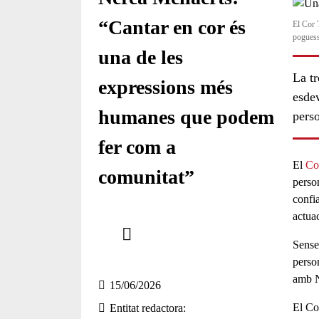
“Cantar en cor és
El Cor 
poguess
una de les
La t
expressions més
esdev
humanes que podem
perso
fer com a
El
Co
comunitat”
person
confia
actua
Comparteix
Sense 
Compartir en altres xarxes socials
person
amb
15/06/2026
El Co
Entitat redactora