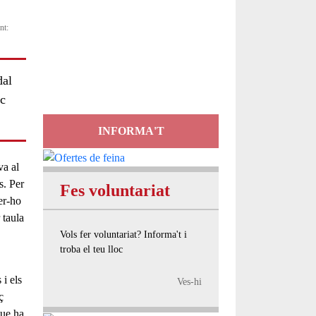
Servei
nt:
d'Assessorament
gratuït per a entitats
dal
sc
INFORMA'T
va al
s. Per
Fes voluntariat
er-ho
 taula
Vols fer voluntariat? Informa't i
troba el teu lloc
 i els
Ves-hi
ç
que ha