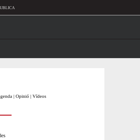
UBLICA
alament
genda
|
Opinió
|
Vídeos