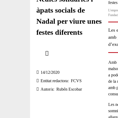
àpats socials de
L'empre
Fundac
Nadal per viure unes
Les e
festes diferents
amb 
d’exc
Comparteix
Compartir en altres xarxes socials
Amb l
malso
14/12/2020
a pod
Entitat redactora
FCVS
de la
amb
p
Autor/a
Rubén Escobar
consu
Les
n
somnis
allarg