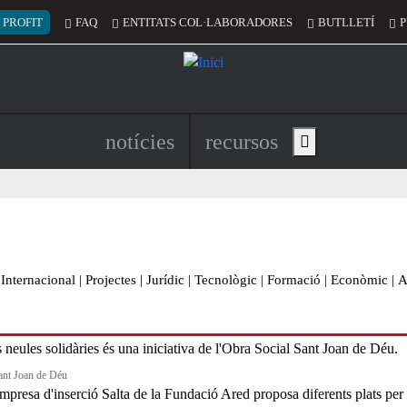
 del compte d'usuari
 PROFIT
FAQ
ENTITATS COL·LABORADORES
BUTLLETÍ
P
Navegació principal de l'encapç
notícies
recursos
Show main menu
Internacional
|
Projectes
|
Jurídic
|
Tecnològic
|
Formació
|
Econòmic
|
A
ant Joan de Déu