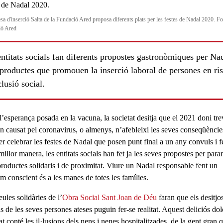
sa d'inserció Salta de la Fundació Ared proposa diferents plats per les festes de Nadal 2020. Fo
ió Ared
ntitats socials fan diferents propostes gastronòmiques per Na
productes que promouen la inserció laboral de persones en ri
lusió social.
’esperança posada en la vacuna, la societat desitja que el 2021 doni tre
n causat pel
coronavirus
, o almenys, n’afebleixi les seves conseqüèncie
er celebrar les
festes de Nadal
que posen punt final a un any convuls i f
 millor manera, les
entitats socials
han fet ja les seves propostes per parar
roductes solidaris i de proximitat
. Viure un Nadal responsable fent un
m conscient
és a les manes de totes les famílies.
eules solidàries
de l’
Obra Social Sant Joan de Déu
faran que els desitjos
 de les seves persones ateses puguin fer-se realitat. Aquest deliciós dol
at conté les il·lusions dels nens i nenes hospitalitzades, de la gent gran 