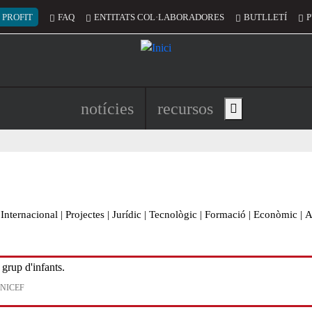
 del compte d'usuari
 PROFIT
FAQ
ENTITATS COL·LABORADORES
BUTLLETÍ
P
Navegació principal de l'encapç
notícies
recursos
Show main menu
Internacional
|
Projectes
|
Jurídic
|
Tecnològic
|
Formació
|
Econòmic
|
A
UNICEF