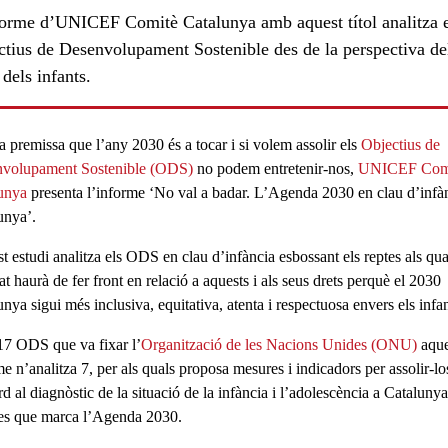
forme d’UNICEF Comitè Catalunya amb aquest títol analitza e
ctius de Desenvolupament Sostenible des de la perspectiva de
 dels infants.
a premissa que l’any 2030 és a tocar i si volem assolir els
Objectius de
volupament Sostenible (ODS)
no podem entretenir-nos,
UNICEF Com
unya
presenta l’informe
‘No val a badar. L’Agenda 2030 en clau d’infà
unya’
.
t estudi analitza els ODS
en clau d’infància
esbossant els
reptes
als qua
at haurà de fer front en relació a aquests i als seus drets perquè el 2030
unya sigui més
inclusiva, equitativa, atenta i respectuosa envers els infa
17 ODS que va fixar l’
Organització de les Nacions Unides (ONU)
aque
me n’analitza 7, per als quals proposa
mesures i indicadors per assolir-lo
rd al
diagnòstic
de la situació de la infància i l’adolescència a Catalunya
es
que marca l’Agenda 2030.