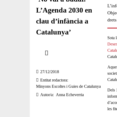
L’in
L’Agenda 2030 en
Obje
clau d’infància a
drets
Catalunya’
Sota l
Desen
Comparteix
Catal
Catal
Compartir en altres xarxes socials
Aques
27/12/2018
societ
Catal
Entitat redactora
Minyons Escoltes i Guies de Catalunya
Dels 
Autor/a
Anna Echeverria
infor
d’aco
les
fit