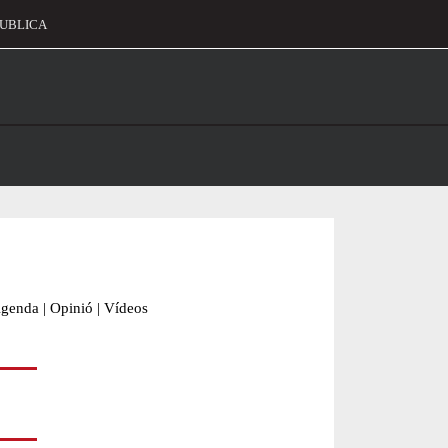
UBLICA
alament
genda
|
Opinió
|
Vídeos