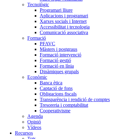
Tecnològic
Programari lliure
Aplicacions i programari
Xarxes socials i Internet
Accessibilitat i tecnologia
Comunicació associativa
Formació
PFAVC
Màsters i postgraus
Formació intervenció
Formació gestió
Formació en línia
Dinàmiques grupals
Econòmic
Banca ètica
Captació de fons
Obligacions fiscals
Transparència i rendició de comptes
Tresoreria i comptabilitat
Cooperativisme
Agenda
Opinió
Vídeos
Recursos
Tots