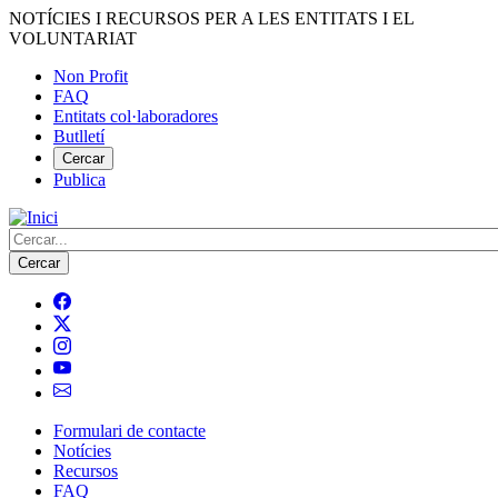
Vés
NOTÍCIES I RECURSOS PER A LES ENTITATS I EL
al
VOLUNTARIAT
contingut
Non Profit
FAQ
Menú
Entitats col·laboradores
del
Butlletí
compte
Cercar
Publica
d'usuari
Cerca
Formulari de contacte
Notícies
Navegació
Recursos
principal
FAQ