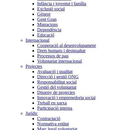
Infància i joventut i família
Exclusió social
Gènere
Gent Gran
Migracions
Dependència
Educació
Internacional
Cooperació al desenvolupament
Drets humans i desigualtat
Processos de pau
Voluntariat internacional
Projectes
Avaluació i qualitat
Direcció i gestió ONG
Responsabilitat social
Gestió del voluntariat
Disseny de projectes
Innovació i emprenedoria social
Treball en xarxa
Participació interna
Jurídic
Contractació
Normativa entitat
Marc legal voluntariat