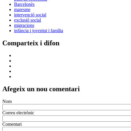
Barcelonès
maresme
intervenció social
exclusió social
migracions
infància i joventut i família
Comparteix i difon
Afegeix un nou comentari
Nom
Correu electrònic
Comentari