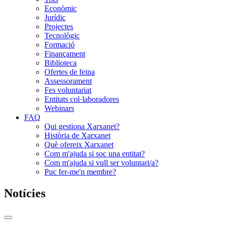
Econòmic
Jurídic
Projectes
Tecnològic
Formació
Finançament
Biblioteca
Ofertes de feina
Assessorament
Fes voluntariat
Entitats col·laboradores
Webinars
FAQ
Qui gestiona Xarxanet?
Història de Xarxanet
Què ofereix Xarxanet
Com m'ajuda si soc una entitat?
Com m'ajuda si vull ser voluntari/a?
Puc fer-me'n membre?
Notícies
Commutador