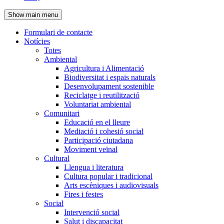
de
Show main menu
l'encapçalament
Formulari de contacte
Notícies
Navegació
Totes
principal
Ambiental
Agricultura i Alimentació
Biodiversitat i espais naturals
Desenvolupament sostenible
Reciclatge i reutilització
Voluntariat ambiental
Comunitari
Educació en el lleure
Mediació i cohesió social
Participació ciutadana
Moviment veïnal
Cultural
Llengua i literatura
Cultura popular i tradicional
Arts escèniques i audiovisuals
Fires i festes
Social
Intervenció social
Salut i discapacitat