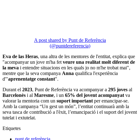
A post shared by Punt de Referència
(@puntdereferencia)
Eva de las Heras
, una altra de les mentores de l'entitat, explica que
"acompanyar un jove m'ha fet
veure una realitat molt diferent de
la meva
i entendre situacions en les quals jo no m'he trobat mai",
mentre que la seva companya
Anna
qualifica l'experiència
d'"
aprenentatge constant
".
Durant el
2023
, Punt de Referència va acompanyar a
295 joves
al
Barcelonès
i al
Maresme
, i un
65% del jovent acompanyat
va
valorar la mentoria com un
suport important
per emancipar-se.
Amb la campanya “Un gest un món”, l’entitat continuarà amb la
seva tasca de contribució a l'èxit, l’emancipació i el suport del jovent
tutelat i extutelat.
Etiquetes
punt de referència