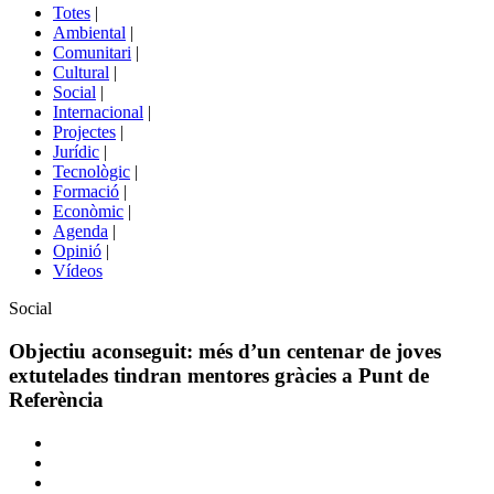
del
Totes
|
menú
Ambiental
|
de
Comunitari
|
portals
Cultural
|
Social
|
Internacional
|
Projectes
|
Jurídic
|
Tecnològic
|
Formació
|
Econòmic
|
Agenda
|
Opinió
|
Vídeos
Àmbit
Social
de
la
Objectiu aconseguit: més d’un centenar de joves
notícia
extutelades tindran mentores gràcies a Punt de
Referència
Comparteix
Compartir