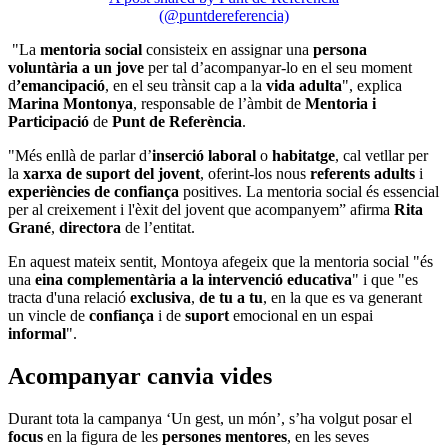
(@puntdereferencia)
"La
mentoria social
consisteix en assignar una
persona
voluntària a un jove
per tal d’acompanyar-lo en el seu moment
d
’emancipació
, en el seu trànsit cap a la
vida adulta
", explica
Marina Montonya
, responsable de l’àmbit de
Mentoria i
Participació
de
Punt de Referència
.
"Més enllà de parlar d’
inserció laboral
o
habitatge
, cal vetllar per
la
xarxa de suport del jovent
, oferint-los nous
referents adults
i
experiències de confiança
positives. La mentoria social és essencial
per al creixement i l'èxit del jovent que acompanyem” afirma
Rita
Grané
,
directora
de l’entitat.
En aquest mateix sentit, Montoya afegeix que la mentoria social "és
una
eina complementària a la intervenció educativa
" i que "es
tracta d'una relació
exclusiva
,
de tu a tu
, en la que es va generant
un vincle de
confiança
i de
suport
emocional en un espai
informal
".
Acompanyar canvia vides
Durant tota la campanya ‘Un gest, un món’, s’ha volgut posar el
focus
en la figura de les
persones mentores
, en les seves