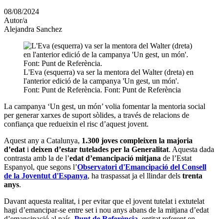
en
08/08/2024
altres
Autor/a
xarxes
Alejandra Sanchez
socials
L'Eva (esquerra) va ser la mentora del Walter (dreta) en
l'anterior edició de la campanya 'Un gest, un món'.
Font: Punt de Referència. Font: Punt de Referència
La campanya ‘Un gest, un món’ volia fomentar la mentoria social
per generar xarxes de suport sòlides, a través de relacions de
confiança que redueixin el risc d’aquest jovent.
Aquest any a Catalunya,
1.300 joves compleixen la majoria
d’edat
i
deixen d’estar tutelades per la Generalitat
. Aquesta dada
contrasta amb la de l’
edat d’emancipació mitjana
de l’Estat
Espanyol, que segons l’
Observatori d'Emancipació del Consell
de la Joventut d'Espanya
, ha traspassat ja el llindar dels
trenta
anys
.
Davant aquesta realitat, i per evitar que el jovent tutelat i extutelat
hagi d’emancipar-se entre set i nou anys abans de la mitjana d’edat
d’emancipació al país,
Punt de Referència
, entitat referent en