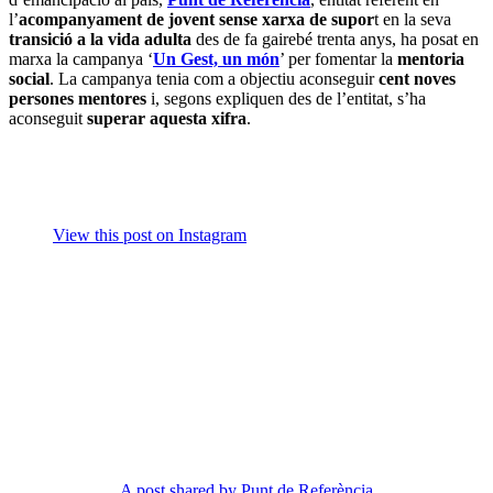
l’
acompanyament de jovent sense xarxa de supor
t en la seva
transició a la vida adulta
des de fa gairebé trenta anys, ha posat en
marxa la campanya ‘
Un Gest, un món
’ per fomentar la
mentoria
social
. La campanya tenia com a objectiu aconseguir
cent noves
persones mentores
i, segons expliquen des de l’entitat, s’ha
aconseguit
superar aquesta xifra
.
View this post on Instagram
A post shared by Punt de Referència