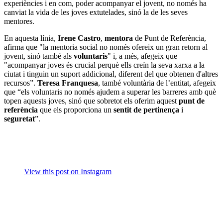
experiències i en com, poder acompanyar el jovent, no només ha
canviat la vida de les joves extutelades, sinó la de les seves
mentores.
En aquesta línia,
Irene Castro
,
mentora
de Punt de Referència,
afirma que "la mentoria social no només ofereix un gran retorn al
jovent, sinó també als
voluntaris
" i, a més, afegeix que
"acompanyar joves és crucial perquè ells creïn la seva xarxa a la
ciutat i tinguin un suport addicional, diferent del que obtenen d'altres
recursos”.
Teresa Franquesa
, també voluntària de l’entitat, afegeix
que “els voluntaris no només ajudem a superar les barreres amb què
topen aquests joves, sinó que sobretot els oferim aquest
punt de
referència
que els proporciona un
sentit de pertinença
i
seguretat
”.
View this post on Instagram