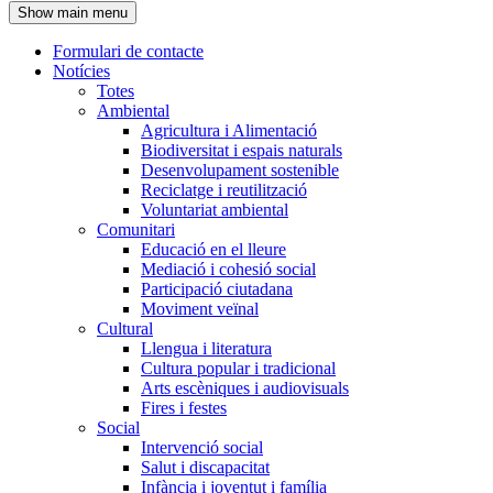
Show main menu
l'encapçalament
Formulari de contacte
Notícies
Navegació
Totes
principal
Ambiental
Agricultura i Alimentació
Biodiversitat i espais naturals
Desenvolupament sostenible
Reciclatge i reutilització
Voluntariat ambiental
Comunitari
Educació en el lleure
Mediació i cohesió social
Participació ciutadana
Moviment veïnal
Cultural
Llengua i literatura
Cultura popular i tradicional
Arts escèniques i audiovisuals
Fires i festes
Social
Intervenció social
Salut i discapacitat
Infància i joventut i família