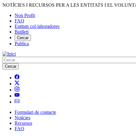
Vés
NOTÍCIES I RECURSOS PER A LES ENTITATS I EL VOLUNT
al
Non Profit
contingut
FAQ
Menú
Entitats col·laboradores
del
Butlletí
compte
Cercar
Publica
d'usuari
Cerca
Formulari de contacte
Notícies
Navegació
Recursos
principal
FAQ
de