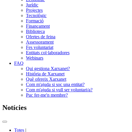
Jurídic
Projectes
Tecnològic
Formació
Finançament
Biblioteca
Ofertes de feina
Assessorament
Fes voluntariat
Entitats col·laboradores
Webinars
FAQ
Qui gestiona Xarxanet?
Història de Xarxanet
Què ofereix Xarxanet
Com m'ajuda si soc una entitat?
Com m'ajuda si vull ser voluntari/a?
Puc fer-me'n membre?
Notícies
Commutador
del
Totes
|