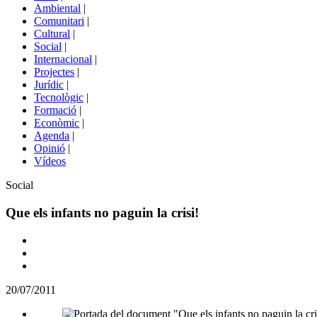
menú
Ambiental
|
de
Comunitari
|
portals
Cultural
|
Social
|
Internacional
|
Projectes
|
Jurídic
|
Tecnològic
|
Formació
|
Econòmic
|
Agenda
|
Opinió
|
Vídeos
Àmbit
Social
de
la
Que els infants no paguin la crisi!
notícia
Comparteix
Compartir
en
20/07/2011
altres
xarxes
socials