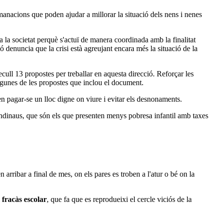
nacions que poden ajudar a millorar la situació dels nens i nenes
 i a la societat perquè s'actuï de manera coordinada amb la finalitat
ó denuncia que la crisi està agreujant encara més la situació de la
cull 13 propostes per treballar en aquesta direcció. Reforçar les
gunes de les propostes que inclou el document.
den pagar-se un lloc digne on viure i evitar els desnonaments.
escandinaus, que són els que presenten menys pobresa infantil amb taxes
 arribar a final de mes, on els pares es troben a l'atur o bé on la
l
fracàs escolar
, que fa que es reprodueixi el cercle viciós de la