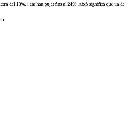
entorn del 18%, i ara han pujat fins al 24%. Això significa que un de
ia.