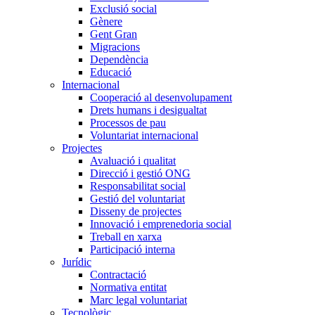
Exclusió social
Gènere
Gent Gran
Migracions
Dependència
Educació
Internacional
Cooperació al desenvolupament
Drets humans i desigualtat
Processos de pau
Voluntariat internacional
Projectes
Avaluació i qualitat
Direcció i gestió ONG
Responsabilitat social
Gestió del voluntariat
Disseny de projectes
Innovació i emprenedoria social
Treball en xarxa
Participació interna
Jurídic
Contractació
Normativa entitat
Marc legal voluntariat
Tecnològic