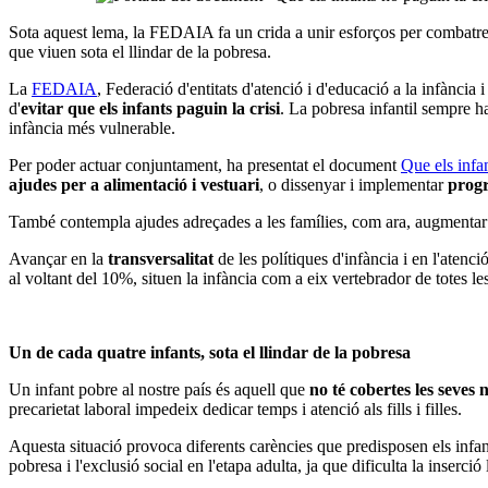
Sota aquest lema, la FEDAIA fa un crida a unir esforços per combatre
que viuen sota el llindar de la pobresa.
La
FEDAIA
, Federació d'entitats d'atenció i d'educació a la infància 
d'
evitar que els infants paguin la crisi
. La pobresa infantil sempre ha
infància més vulnerable.
Per poder actuar conjuntament, ha presentat el document
Que els infan
ajudes per a alimentació i vestuari
, o dissenyar i implementar
progr
També contempla ajudes adreçades a les famílies, com ara, augmentar
Avançar en la
transversalitat
de les polítiques d'infància i en l'aten
al voltant del 10%, situen la infància com a eix vertebrador de totes
Un de cada quatre infants, sota el llindar de la pobresa
Un infant pobre al nostre país és aquell que
no té cobertes les seves 
precarietat laboral impedeix dedicar temps i atenció als fills i filles.
Aquesta situació provoca diferents carències que predisposen els infant
pobresa i l'exclusió social en l'etapa adulta, ja que dificulta la inserció 