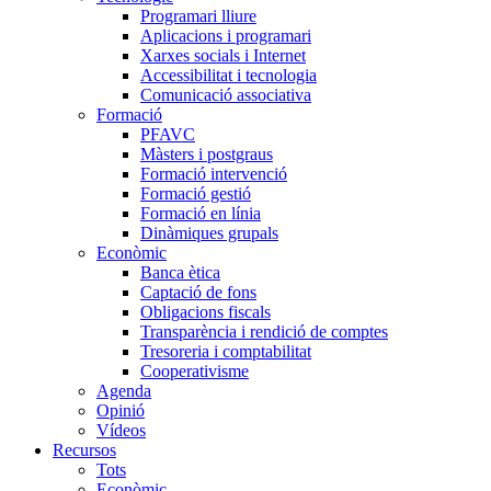
Programari lliure
Aplicacions i programari
Xarxes socials i Internet
Accessibilitat i tecnologia
Comunicació associativa
Formació
PFAVC
Màsters i postgraus
Formació intervenció
Formació gestió
Formació en línia
Dinàmiques grupals
Econòmic
Banca ètica
Captació de fons
Obligacions fiscals
Transparència i rendició de comptes
Tresoreria i comptabilitat
Cooperativisme
Agenda
Opinió
Vídeos
Recursos
Tots
Econòmic