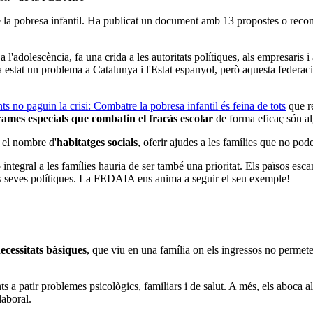
 la pobresa infantil. Ha publicat un document amb 13 propostes o recoma
i a l'adolescència, fa una crida a les autoritats polítiques, als empresaris
 estat un problema a Catalunya i l'Estat espanyol, però aquesta federaci
ts no paguin la crisi: Combatre la pobresa infantil és feina de tots
que re
ames especials que combatin el fracàs escolar
de forma eficaç són al
 el nombre d'
habitatges socials
, oferir ajudes a les famílies que no po
ció integral a les famílies hauria de ser també una prioritat. Els països 
 les seves polítiques. La FEDAIA ens anima a seguir el seu exemple!
necessitats bàsiques
, que viu en una família on els ingressos no permeten
s a patir problemes psicològics, familiars i de salut. A més, els aboca a
laboral.