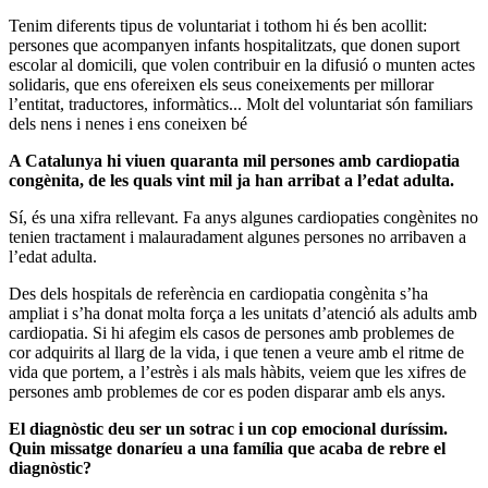
Tenim diferents tipus de voluntariat i tothom hi és ben acollit:
persones que acompanyen infants hospitalitzats, que donen suport
escolar al domicili, que volen contribuir en la difusió o munten actes
solidaris, que ens ofereixen els seus coneixements per millorar
l’entitat, traductores, informàtics... Molt del voluntariat són familiars
dels nens i nenes i ens coneixen bé
A Catalunya hi viuen quaranta mil persones amb cardiopatia
congènita, de les quals vint mil ja han arribat a l’edat adulta.
Sí, és una xifra rellevant. Fa anys algunes cardiopaties congènites no
tenien tractament i malauradament algunes persones no arribaven a
l’edat adulta.
Des dels hospitals de referència en cardiopatia congènita s’ha
ampliat i s’ha donat molta força a les unitats d’atenció als adults amb
cardiopatia. Si hi afegim els casos de persones amb problemes de
cor adquirits al llarg de la vida, i que tenen a veure amb el ritme de
vida que portem, a l’estrès i als mals hàbits, veiem que les xifres de
persones amb problemes de cor es poden disparar amb els anys.
El diagnòstic deu ser un sotrac i un cop emocional duríssim.
Quin missatge donaríeu a una família que acaba de rebre el
diagnòstic?