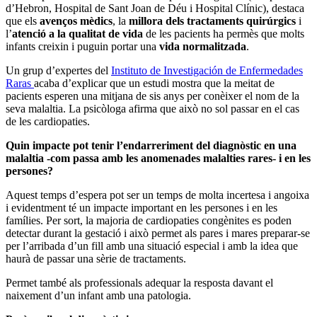
d’Hebron, Hospital de Sant Joan de Déu i Hospital Clínic), destaca
que els
avenços mèdics
, la
millora dels tractaments quirúrgics
i
l’
atenció a la qualitat de vida
de les pacients ha permès que molts
infants creixin i puguin portar una
vida normalitzada
.
Un grup d’expertes del
Instituto de Investigación de Enfermedades
Raras
acaba d’explicar que un estudi mostra que la meitat de
pacients esperen una mitjana de sis anys per conèixer el nom de la
seva malaltia. La psicòloga afirma que això no sol passar en el cas
de les cardiopaties.
Quin impacte pot tenir l’endarreriment del diagnòstic en una
malaltia -com passa amb les anomenades malalties rares- i en les
persones?
Aquest temps d’espera pot ser un temps de molta incertesa i angoixa
i evidentment té un impacte important en les persones i en les
famílies. Per sort, la majoria de cardiopaties congènites es poden
detectar durant la gestació i això permet als pares i mares preparar-se
per l’arribada d’un fill amb una situació especial i amb la idea que
haurà de passar una sèrie de tractaments.
Permet també als professionals adequar la resposta davant el
naixement d’un infant amb una patologia.