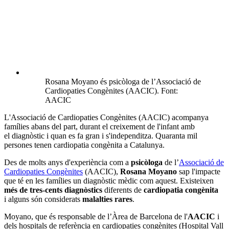
Rosana Moyano és psicòloga de l’Associació de
Cardiopaties Congènites (AACIC). Font:
AACIC
L'Associació de Cardiopaties Congènites (AACIC) acompanya
famílies abans del part, durant el creixement de l'infant amb
el diagnòstic i quan es fa gran i s'independitza. Quaranta mil
persones tenen cardiopatia congènita a Catalunya.
Des de molts anys d'experiència com a
psicòloga
de l’
Associació de
Cardiopaties Congènites
(AACIC),
Rosana Moyano
sap l'impacte
que té en les famílies un diagnòstic mèdic com aquest. Existeixen
més de tres-cents diagnòstics
diferents de
cardiopatia congènita
i alguns són considerats
malalties rares
.
Moyano, que és responsable de l’Àrea de Barcelona de l'
AACIC
i
dels hospitals de referència en cardiopaties congènites (Hospital Vall