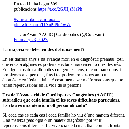
En total⁣ hi ha hagut 509
publicacions
https://t.co/2GJHjsMaPh
#viureambunacardiopatia
pic.twitter.com/UAul9PhDwW
— CorAvant AACIC | Cardiopaties (@Coravant)
February 23, 2023
La majoria es detecten des del naixement?
En els darrers anys s’ha avançat molt en el diagnòstic prenatal, tot i
que encara algunes es poden detectar al naixement o dies després.
En algun cas de cardiopaties congènites lleus, que no han suposat
problemes a la persona, fins i tot podem trobar-nos amb un
diagnòstic en l’edat adulta. Acostumen a ser malformacions que no
tenen repercussions en la vida de la persona.
Des de l’Associació de Cardiopaties Congènites (AACIC)
subratlleu que cada família té les seves dificultats particulars.
La clau és una atenció molt personalitzada?
Sí, cada cas és cada cas i cada família ho viu d’una manera diferent.
Una mateixa patologia o un mateix diagnòstic pot tenir
repercussions diferents. La vivència de la malaltia i com s’afronta