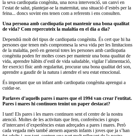
la seva cardiopatia congènita, una nova intervenció, un canvi en
l’estat de salut, plantejar-se la maternitat, una situació d’estrès per la
feina... doncs sovint ens tenen com a referents i ens consulten.
Una persona amb cardiopatia pot mantenir una bona qualitat
de vida? Com repercuteix la malaltia en el dia a dia?
Dependrà molt del tipus de cardiopatia congènita. És cert que hi ha
persones que tenen més compromesa la seva vida per les limitacions
de la malaltia, però en general totes les persones amb cardiopatia
congènita poden fer moltes coses per mantenir una bona qualitat de
vida, aprendre hàbits d’estil de vida saludable, vigilar l’alimentació,
fer exercici físic amb regularitat, procurar una bona qualitat del son,
aprendre a gaudir de la natura i atendre el seu estat emocional.
És important que un infant amb cardiopatia congènita aprengui a
cuidar-se.
Parlaves d’aquells pares i mares que el 1994 van crear l’entitat.
Pares i mares hi continuen tenint un paper destacat?
I tant! Els pares i les mares continuen sent el centre de la nostra
atenció. Moltes de les activitats que fem, conferències i grups
d’intercanvi d’experiències estan adreçades a pares i mares. Però
cada vegada més també atenem aquests infants i joves que ja s’han
fet adults i, per tant, centren una part molt rellevant de la nostra