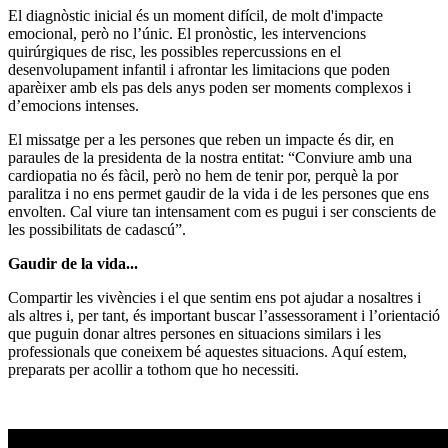
El diagnòstic inicial és un moment difícil, de molt d'impacte
emocional, però no l’únic. El pronòstic, les intervencions
quirúrgiques de risc, les possibles repercussions en el
desenvolupament infantil i afrontar les limitacions que poden
aparèixer amb els pas dels anys poden ser moments complexos i
d’emocions intenses.
El missatge per a les persones que reben un impacte és dir, en
paraules de la presidenta de la nostra entitat: “Conviure amb una
cardiopatia no és fàcil, però no hem de tenir por, perquè la por
paralitza i no ens permet gaudir de la vida i de les persones que ens
envolten. Cal viure tan intensament com es pugui i ser conscients de
les possibilitats de cadascú”.
Gaudir de la vida...
Compartir les vivències i el que sentim ens pot ajudar a nosaltres i
als altres i, per tant, és important buscar l’assessorament i l’orientació
que puguin donar altres persones en situacions similars i les
professionals que coneixem bé aquestes situacions. Aquí estem,
preparats per acollir a tothom que ho necessiti.