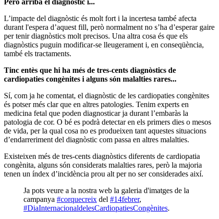
Però arriba el diagnòstic i...
L’impacte del diagnòstic és molt fort i la incertesa també afecta
durant l'espera d’aquest fill, però normalment no s’ha d’esperar gaire
per tenir diagnòstics molt precisos. Una altra cosa és que els
diagnòstics puguin modificar-se lleugerament i, en conseqüència,
també els tractaments.
Tinc entès que hi ha més de tres-cents diagnòstics de
cardiopaties congènites i alguns són malalties rares...
Sí, com ja he comentat, el diagnòstic de les cardiopaties congènites
és potser més clar que en altres patologies. Tenim experts en
medicina fetal que poden diagnosticar ja durant l’embaràs la
patologia de cor. O bé es podrà detectar en els primers dies o mesos
de vida, per la qual cosa no es produeixen tant aquestes situacions
d’endarreriment del diagnòstic com passa en altres malalties.
Existeixen més de tres-cents diagnòstics diferents de cardiopatia
congènita, alguns són considerats malalties rares, però la majoria
tenen un índex d’incidència prou alt per no ser considerades així.
Ja pots veure a la nostra web la galeria d'imatges de la
campanya
#corquecreix
del
#14febrer
,
#DiaInternacionaldelesCardiopatiesCongènites
.⁣