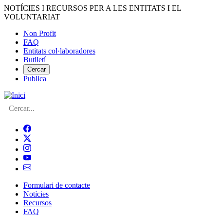
Vés
NOTÍCIES I RECURSOS PER A LES ENTITATS I EL
al
VOLUNTARIAT
contingut
Non Profit
FAQ
Menú
Entitats col·laboradores
del
Butlletí
compte
Cercar
Publica
d'usuari
Cerca
Formulari de contacte
Notícies
Navegació
Recursos
principal
FAQ