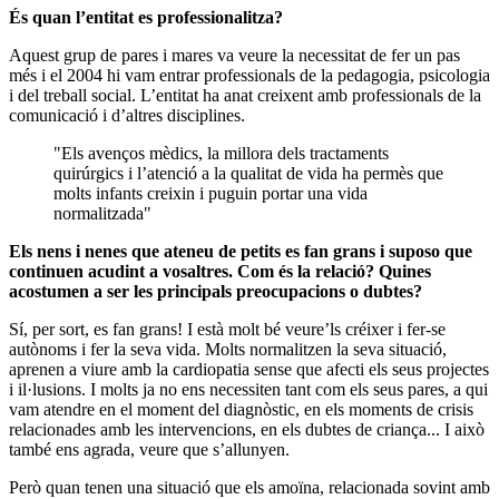
És quan l’entitat es professionalitza?
Aquest grup de pares i mares va veure la necessitat de fer un pas
més i el 2004 hi vam entrar professionals de la pedagogia, psicologia
i del treball social. L’entitat ha anat creixent amb professionals de la
comunicació i d’altres disciplines.
"Els avenços mèdics, la millora dels tractaments
quirúrgics i l’atenció a la qualitat de vida ha permès que
molts infants creixin i puguin portar una vida
normalitzada"
Els nens i nenes que ateneu de petits es fan grans i suposo que
continuen acudint a vosaltres. Com és la relació? Quines
acostumen a ser les principals preocupacions o dubtes?
Sí, per sort, es fan grans! I està molt bé veure’ls créixer i fer-se
autònoms i fer la seva vida. Molts normalitzen la seva situació,
aprenen a viure amb la cardiopatia sense que afecti els seus projectes
i il·lusions. I molts ja no ens necessiten tant com els seus pares, a qui
vam atendre en el moment del diagnòstic, en els moments de crisis
relacionades amb les intervencions, en els dubtes de criança... I això
també ens agrada, veure que s’allunyen.
Però quan tenen una situació que els amoïna, relacionada sovint amb