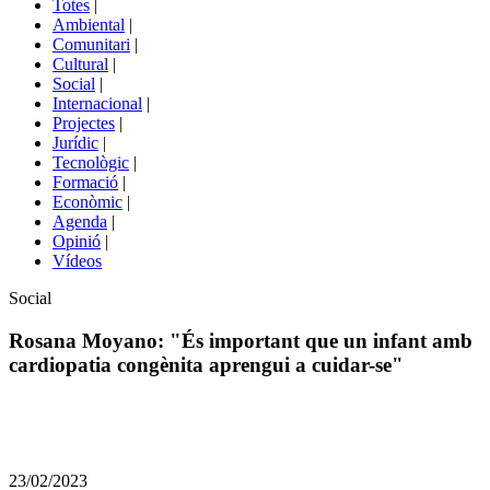
Totes
|
menú
Ambiental
|
de
Comunitari
|
portals
Cultural
|
Social
|
Internacional
|
Projectes
|
Jurídic
|
Tecnològic
|
Formació
|
Econòmic
|
Agenda
|
Opinió
|
Vídeos
Àmbit
Social
de
la
Rosana Moyano: "És important que un infant amb
notícia
cardiopatia congènita aprengui a cuidar-se"
Comparteix
Compartir
en
23/02/2023