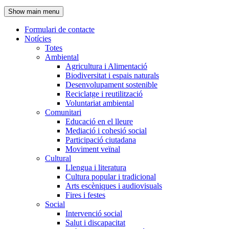
de
Show main menu
l'encapçalament
Formulari de contacte
Notícies
Navegació
Totes
principal
Ambiental
Agricultura i Alimentació
Biodiversitat i espais naturals
Desenvolupament sostenible
Reciclatge i reutilització
Voluntariat ambiental
Comunitari
Educació en el lleure
Mediació i cohesió social
Participació ciutadana
Moviment veïnal
Cultural
Llengua i literatura
Cultura popular i tradicional
Arts escèniques i audiovisuals
Fires i festes
Social
Intervenció social
Salut i discapacitat