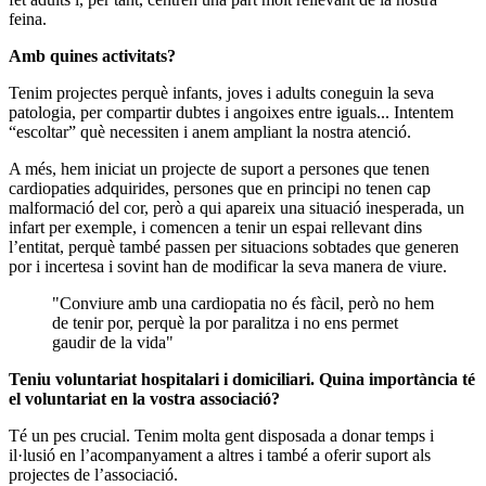
feina.
Amb quines activitats?
Tenim projectes perquè infants, joves i adults coneguin la seva
patologia, per compartir dubtes i angoixes entre iguals... Intentem
“escoltar” què necessiten i anem ampliant la nostra atenció.
A més, hem iniciat un projecte de suport a persones que tenen
cardiopaties adquirides, persones que en principi no tenen cap
malformació del cor, però a qui apareix una situació inesperada, un
infart per exemple, i comencen a tenir un espai rellevant dins
l’entitat, perquè també passen per situacions sobtades que generen
por i incertesa i sovint han de modificar la seva manera de viure.
"Conviure amb una cardiopatia no és fàcil, però no hem
de tenir por, perquè la por paralitza i no ens permet
gaudir de la vida"
Teniu voluntariat hospitalari i domiciliari. Quina importància té
el voluntariat en la vostra associació?
Té un pes crucial. Tenim molta gent disposada a donar temps i
il·lusió en l’acompanyament a altres i també a oferir suport als
projectes de l’associació.