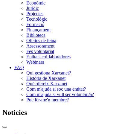
Econòmic
Jurídic
Projectes
Tecnològic
Formació
Finançament
Biblioteca
Ofertes de feina
Assessorament
Fes voluntariat
Entitats col·laboradores
Webinars
FAQ
Qui gestiona Xarxanet?
Història de Xarxanet
Què ofereix Xarxanet
Com m'ajuda si soc una entitat?
Com m'ajuda si vull ser voluntari/a?
Puc fer-me'n membre?
Notícies
Commutador
del