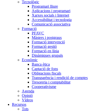
Tecnològic
Programari lliure
Aplicacions i programari
Xarxes socials i Internet
Accessibilitat i tecnologia
Comunicació associativa
Formació
PFAVC
Màsters i postgraus
Formació intervenció
Formació gestió
Formació en línia
Dinàmiques grupals
Econòmic
Banca ètica
Captació de fons
Obligacions fiscals
Transparència i rendició de comptes
Tresoreria i comptabilitat
Cooperativisme
Agenda
Opinió
Vídeos
Recursos
Tots