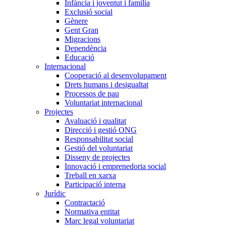
Infància i joventut i família
Exclusió social
Gènere
Gent Gran
Migracions
Dependència
Educació
Internacional
Cooperació al desenvolupament
Drets humans i desigualtat
Processos de pau
Voluntariat internacional
Projectes
Avaluació i qualitat
Direcció i gestió ONG
Responsabilitat social
Gestió del voluntariat
Disseny de projectes
Innovació i emprenedoria social
Treball en xarxa
Participació interna
Jurídic
Contractació
Normativa entitat
Marc legal voluntariat