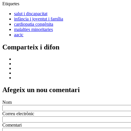
Etiquetes
salut i discapacitat
infància i joventut i família
cardiopatia congènita
malalties minoritaries
aacic
Comparteix i difon
Afegeix un nou comentari
Nom
Correu electrònic
Comentari