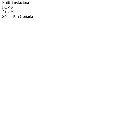
altres
Entitat redactora
xarxes
FCVS
socials
Autor/a
Sònia Pau Cortada