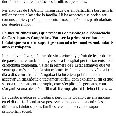
tindrà molt a veure amb factors familiars i personals.
Per això des de l’AACIC mirem cada cas en particular i busquem la
millor manera d’atendre la família. Hi ha aspectes que poden ser
comuns a totes, però hem de centrar-nos també en les particularitats
per atendre millor.
Fa més de dinou anys que treballes de psicòloga a l’Associació
de Cardiopaties Congènites. Vau ser la primera entitat de
l’Estat que va oferir suport psicosocial a les famílies amb infants
amb cardiopatia...
L’entitat va néixer ja fa més de vint-i-cinc anys, fruit de les trobades
de pares i mares amb fills ingressats a l’hospital per tractaments de la
cardiopatia congènita. Va ser la primera de l’Estat espanyol que va
veure que més enllà de la situació mèdica hi havia una vivència i un
dia a dia: com afrontar l’angoixa i la incertesa pel futur, com
acceptar un diagnòstic o tractament difícil, com explicar al fill el que
suposa un tractament quirúrgic, com s’explica als germans, com
s’organitza una atenció al fill malalt compaginant la feina i la casa...
La qüestió mèdica és prioritària, però hi ha tot allò que ens amoïna
en el dia a dia. L’entitat va posar-se com a objectiu atendre les
dificultats i dubtes de les famílies, creant un servei de suport
psicològic i social.