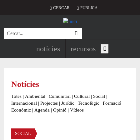
Vés al contingut
Menú del compte d'usuari
CERCAR
PUBLICA
Cerca
Navegació principal de l'encapç
notícies
recursos
Show main menu
Notícies
Totes
|
Ambiental
|
Comunitari
|
Cultural
|
Social
|
Internacional
|
Projectes
|
Jurídic
|
Tecnològic
|
Formació
|
Econòmic
|
Agenda
|
Opinió
|
Vídeos
Àmbit de la notícia
SOCIAL