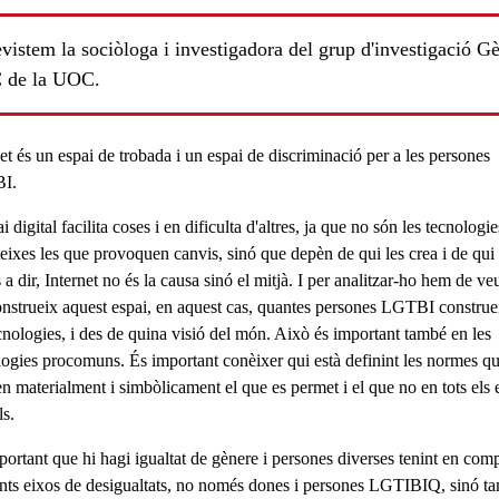
vistem la sociòloga i investigadora del grup d'investigació G
C de la UOC.
et és un espai de trobada i un espai de discriminació per a les persones
I.
i digital facilita coses i en dificulta d'altres, ja que no són les tecnologi
teixes les que provoquen canvis, sinó que depèn de qui les crea i de qui 
 a dir,
Internet no és la causa sinó el mitjà
. I per analitzar-ho hem de ve
onstrueix aquest espai, en aquest cas, quantes persones LGTBI constru
ecnologies, i des de quina visió del món. Això és important també en les
logies procomuns. És important conèixer qui està definint les normes q
en materialment i simbòlicament el que es permet i el que no en tots els 
als.
portant que hi hagi
igualtat de gènere i persones diverses
tenint en comp
ents eixos de desigualtats, no només dones i persones LGTIBIQ, sinó t