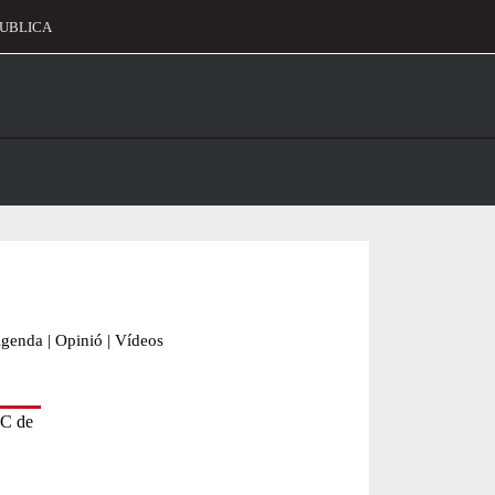
UBLICA
alament
genda
|
Opinió
|
Vídeos