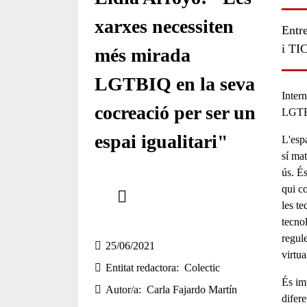
xarxes necessiten
Entre
i TI
més mirada
LGTBIQ en la seva
Intern
cocreació per ser un
LGTB
espai igualitari"
L'espa
sí ma
ús. És
Comparteix
qui c
les t
Compartir en altres xarxes socials
tecno
regul
25/06/2021
virtu
Entitat redactora
Colectic
És im
Autor/a
Carla Fajardo Martín
difer