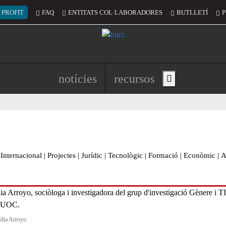
 del compte d'usuari
 PROFIT
FAQ
ENTITATS COL·LABORADORES
BUTLLETÍ
P
Navegació principal de l'encapç
notícies
recursos
Show main menu
Internacional
|
Projectes
|
Jurídic
|
Tecnològic
|
Formació
|
Econòmic
|
A
ídia Arroyo