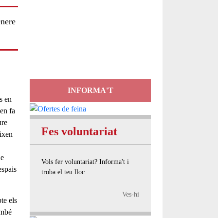
Servei
ènere
d'Assessorament
gratuït per a entitats
INFORMA'T
es en
en fa
ure
Fes voluntariat
eixen
ue
Vols fer voluntariat? Informa't i
espais
troba el teu lloc
Ves-hi
te els
ambé