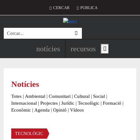
Vés al contingut
Menú del compte d'usuari
CERCAR
PUBLICA
Cerca
Navegació principal de l'encapç
notícies
recursos
Show main menu
Notícies
Totes
|
Ambiental
|
Comunitari
|
Cultural
|
Social
|
Internacional
|
Projectes
|
Jurídic
|
Tecnològic
|
Formació
|
Econòmic
|
Agenda
|
Opinió
|
Vídeos
Àmbit de la notícia
TECNOLÒGIC