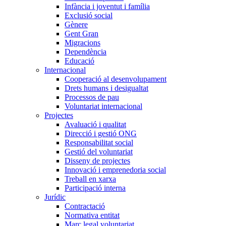
Infància i joventut i família
Exclusió social
Gènere
Gent Gran
Migracions
Dependència
Educació
Internacional
Cooperació al desenvolupament
Drets humans i desigualtat
Processos de pau
Voluntariat internacional
Projectes
Avaluació i qualitat
Direcció i gestió ONG
Responsabilitat social
Gestió del voluntariat
Disseny de projectes
Innovació i emprenedoria social
Treball en xarxa
Participació interna
Jurídic
Contractació
Normativa entitat
Marc legal voluntariat