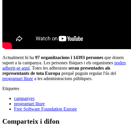
Actualment hi ha
97 organitzacions i 14393 persones
que donen
suport a la campanya. Les persones físiques i els organismes
poden
adherir-se aquí
. Totes les adhesions
seran presentades als
representants de tota Europa
perquè puguin regular l'ús del
programari lliure
a les administracions públiques.
Etiquetes
campanyes
programari lliure
Free Software Foundation Europe
Comparteix i difon