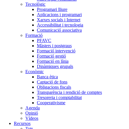
Tecnològic
Programari lliure
Aplicacions i programari
Xarxes socials i Internet
Accessibilitat i tecnologia
Comunicació associativa
Formació
PFAVC
Màsters i postgraus
Formació intervenció
Formació gestió
Formació en línia
Dinàmiques grupals
Econòmic
Banca ètica
Captació de fons
Obligacions fiscals
Transparència i rendició de comptes
Tresoreria i comptabilitat
Cooperativisme
Agenda
Opinió
Vídeos
Recursos
Tots