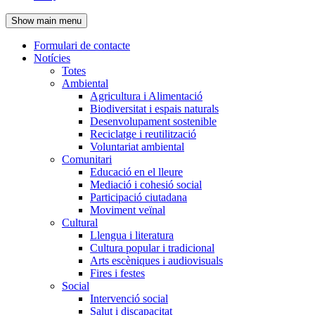
de
Show main menu
l'encapçalament
Formulari de contacte
Notícies
Navegació
Totes
principal
Ambiental
Agricultura i Alimentació
Biodiversitat i espais naturals
Desenvolupament sostenible
Reciclatge i reutilització
Voluntariat ambiental
Comunitari
Educació en el lleure
Mediació i cohesió social
Participació ciutadana
Moviment veïnal
Cultural
Llengua i literatura
Cultura popular i tradicional
Arts escèniques i audiovisuals
Fires i festes
Social
Intervenció social
Salut i discapacitat