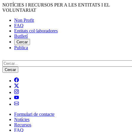
Vés
NOTÍCIES I RECURSOS PER A LES ENTITATS I EL
al
VOLUNTARIAT
contingut
Non Profit
FAQ
Menú
Entitats col·laboradores
del
Butlletí
compte
Cercar
Publica
d'usuari
Cerca
Formulari de contacte
Notícies
Navegació
Recursos
principal
FAQ