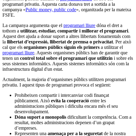
programari privatiu. Aquesta carta donava tret a sortida a la
campanya «
Public money, public code
», organitzada per la mateixa
FSFE.
La campanya argumenta que el
programari lliure
dóna el dret a
tothom a
utilitzar, estudiar, compartir i millorar el programari
.
Aquest dret ajuda a donar suport a altres llibertats fonamentals com
la
llibertat d’expressió, llibertat de premsa o privacitat
. Per això
cal que els
organismes públics siguin els primers
a utilitzar el
programari lliure
. Aquests organismes públics han de garantir que
tenen un
control total sobre el programari que utilitzin
i sobre els
seus sistemes informàtics. Aquests sistemes informàtics són com la
infraestructura digital d'un estat.
Actualment, la majoria d’organismes públics utilitzen programari
privatiu. I aquest tipus de programari provoca el següent:
Prohibeixen compartir i intercanviar codi finançat
públicament. Això
evita la cooperació
entre les
administracions públiques i dificulta encara més el seu
desenvolupament.
Dóna suport a monopolis
dificultant la competència. Com a
resultat, moltes administracions depenen d’un grapat
d’empreses.
Representen una
amenaça per a la seguretat
de la nostra