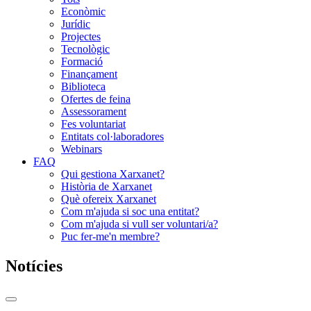
Econòmic
Jurídic
Projectes
Tecnològic
Formació
Finançament
Biblioteca
Ofertes de feina
Assessorament
Fes voluntariat
Entitats col·laboradores
Webinars
FAQ
Qui gestiona Xarxanet?
Història de Xarxanet
Què ofereix Xarxanet
Com m'ajuda si soc una entitat?
Com m'ajuda si vull ser voluntari/a?
Puc fer-me'n membre?
Notícies
Commutador