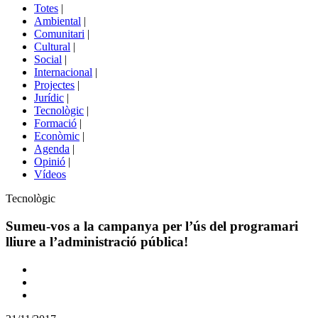
del
Totes
|
menú
Ambiental
|
de
Comunitari
|
portals
Cultural
|
Social
|
Internacional
|
Projectes
|
Jurídic
|
Tecnològic
|
Formació
|
Econòmic
|
Agenda
|
Opinió
|
Vídeos
Àmbit
Tecnològic
de
la
Sumeu-vos a la campanya per l’ús del programari
notícia
lliure a l’administració pública!
Comparteix
Compartir
en