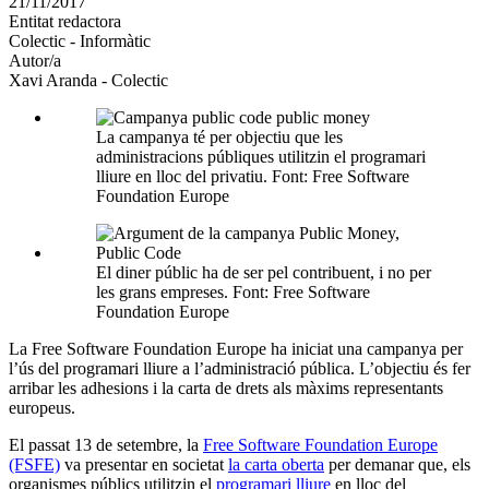
21/11/2017
altres
Entitat redactora
xarxes
Colectic - Informàtic
socials
Autor/a
Xavi Aranda - Colectic
La campanya té per objectiu que les
administracions públiques utilitzin el programari
lliure en lloc del privatiu. Font: Free Software
Foundation Europe
El diner públic ha de ser pel contribuent, i no per
les grans empreses. Font: Free Software
Foundation Europe
La Free Software Foundation Europe ha iniciat una campanya per
l’ús del programari lliure a l’administració pública. L’objectiu és fer
arribar les adhesions i la carta de drets als màxims representants
europeus.
El passat 13 de setembre, la
Free Software Foundation Europe
(FSFE)
va presentar en societat
la carta oberta
per demanar que, els
organismes públics utilitzin el
programari lliure
en lloc del