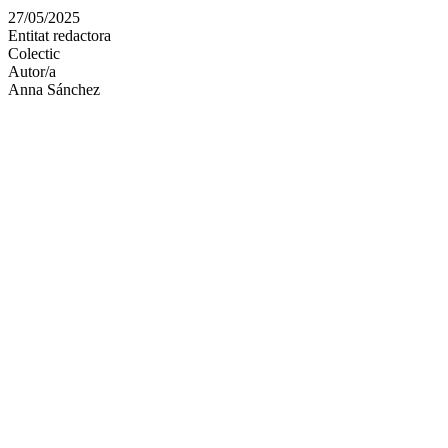
en
27/05/2025
altres
Entitat redactora
xarxes
Colectic
socials
Autor/a
Anna Sánchez