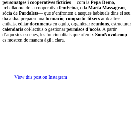
personatges i cooperatives fictícies
—com la
Pepa Demo
,
treballadora de la cooperativa
femFeina
, o la
Marta Massagran
,
sòcia de
Pardalets
— que s’enfronten a tasques habituals dins el seu
dia a dia: preparar una
formació
,
compartir fitxers
amb altres
entitats, editar
documents
en equip, organitzar
reunions
, estructurar
calendaris
col·lectius o gestionar
permisos d’accés
. A partir
d’aquestes escenes, les funcionalitats que ofereix
SomNuvol.coop
es mostren de manera àgil i clara.
View this post on Instagram