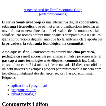
A post shared by FemProcomuns Coop
(@femprocomuns)
El servei
SomNuvol.coop
és una alternativa digital
cooperativa,
sobirana i tecnoètica
que permet a les organitzacions treballar al
núvol d’una manera alineada amb els valors de l’economia social i
solidària. No només ofereix funcionalitats comparables a les de les
grans corporacions digitals, sinó que ho fa amb una clara aposta per
la privadesa, la sobirania tecnològica i la comunitat
.
Amb aquesta sèrie, FemProcomuns ofereix una
eina pràctica,
pedagògica i molt accessible
per animar entitats i persones a fer el
pas cap a unes tecnologies més ètiques i comunitàries
. Cada
episodi dura entre 2 i 4 minuts i s’estrena cada
15 dies
, consolidant
un petit univers d’exemples propers per transformar la manera com
treballem digitalment des del tercer sector i l’associacionisme.
Etiquetes
aplicacions i programari
programari lliure
núvol tecnològic
Comparteix i difon