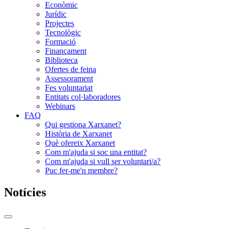
Econòmic
Jurídic
Projectes
Tecnològic
Formació
Finançament
Biblioteca
Ofertes de feina
Assessorament
Fes voluntariat
Entitats col·laboradores
Webinars
FAQ
Qui gestiona Xarxanet?
Història de Xarxanet
Què ofereix Xarxanet
Com m'ajuda si soc una entitat?
Com m'ajuda si vull ser voluntari/a?
Puc fer-me'n membre?
Notícies
Commutador
del