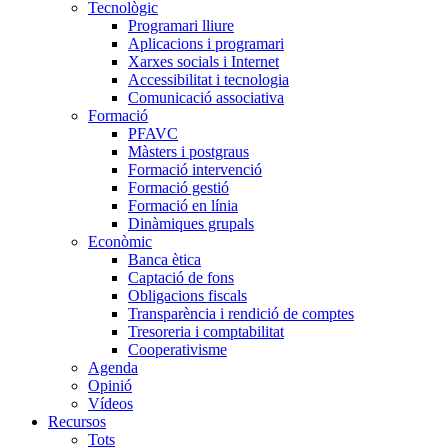
Tecnològic
Programari lliure
Aplicacions i programari
Xarxes socials i Internet
Accessibilitat i tecnologia
Comunicació associativa
Formació
PFAVC
Màsters i postgraus
Formació intervenció
Formació gestió
Formació en línia
Dinàmiques grupals
Econòmic
Banca ètica
Captació de fons
Obligacions fiscals
Transparència i rendició de comptes
Tresoreria i comptabilitat
Cooperativisme
Agenda
Opinió
Vídeos
Recursos
Tots