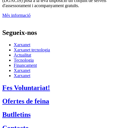
(DGACIS)
posa a la teva disposició un conjunt de serveis
d'assessorament i acompanyament gratuïts.
Més informació
Segueix-nos
Xarxanet
Xarxanet tecnologia
Actualitat
Tecnologia
Finançament
Xarxanet
Xarxanet
Fes Voluntariat!
Ofertes de feina
Butlletins
Contacte