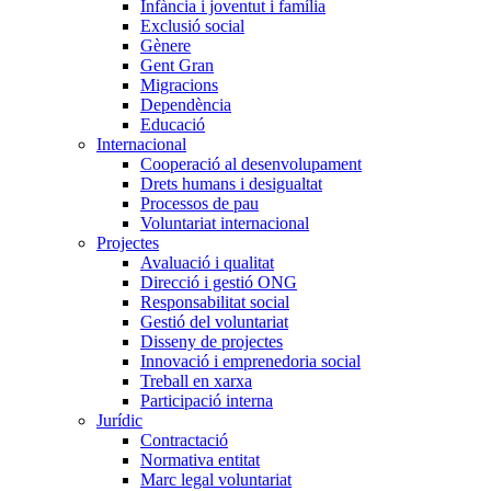
Infància i joventut i família
Exclusió social
Gènere
Gent Gran
Migracions
Dependència
Educació
Internacional
Cooperació al desenvolupament
Drets humans i desigualtat
Processos de pau
Voluntariat internacional
Projectes
Avaluació i qualitat
Direcció i gestió ONG
Responsabilitat social
Gestió del voluntariat
Disseny de projectes
Innovació i emprenedoria social
Treball en xarxa
Participació interna
Jurídic
Contractació
Normativa entitat
Marc legal voluntariat