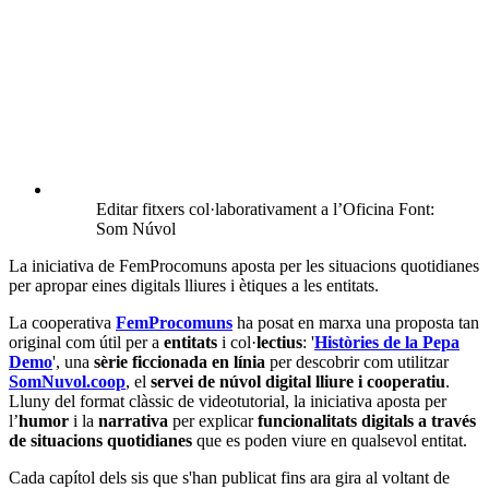
Editar fitxers col·laborativament a l’Oficina Font:
Som Núvol
La iniciativa de FemProcomuns aposta per les situacions quotidianes
per apropar eines digitals lliures i ètiques a les entitats.
La cooperativa
FemProcomuns
ha posat en marxa una proposta tan
original com útil per a
entitats
i col·
lectius
: '
Històries de la Pepa
Demo
', una
sèrie ficcionada en línia
per descobrir com utilitzar
SomNuvol.coop
, el
servei de núvol digital lliure i cooperatiu
.
Lluny del format clàssic de videotutorial, la iniciativa aposta per
l’
humor
i la
narrativa
per explicar
funcionalitats digitals a través
de situacions quotidianes
que es poden viure en qualsevol entitat.
Cada capítol dels sis que s'han publicat fins ara gira al voltant de