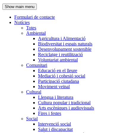
de
Show main menu
l'encapçalament
Formulari de contacte
Notícies
Navegació
Totes
principal
Ambiental
Agricultura i Alimentació
Biodiversitat i espais naturals
Desenvolupament sostenible
Reciclatge i reutilització
Voluntariat ambiental
Comunitari
Educació en el lleure
Mediació i cohesió social
Participació ciutadana
Moviment veïnal
Cultural
Llengua i literatura
Cultura popular i tradicional
Arts escèniques i audiovisuals
Fires i festes
Social
Intervenció social
Salut i discapacitat