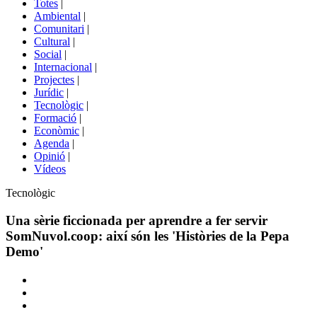
Totes
|
menú
Ambiental
|
de
Comunitari
|
portals
Cultural
|
Social
|
Internacional
|
Projectes
|
Jurídic
|
Tecnològic
|
Formació
|
Econòmic
|
Agenda
|
Opinió
|
Vídeos
Àmbit
Tecnològic
de
la
Una sèrie ficcionada per aprendre a fer servir
notícia
SomNuvol.coop: així són les 'Històries de la Pepa
Demo'
Comparteix
Compartir