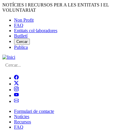
Vés
NOTÍCIES I RECURSOS PER A LES ENTITATS I EL
al
VOLUNTARIAT
contingut
Non Profit
FAQ
Menú
Entitats col·laboradores
del
Butlletí
compte
Cercar
Publica
d'usuari
Cerca
Formulari de contacte
Notícies
Navegació
Recursos
principal
FAQ