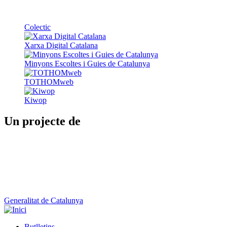
Colectic
Xarxa Digital Catalana
Minyons Escoltes i Guies de Catalunya
TOTHOMweb
Kiwop
Un projecte de
Generalitat de Catalunya
Butlletins
Contacte
Peu
Avís legal
Política de cookies
Mapa web
Declaració d'accessibilitat