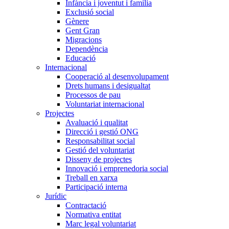
Infància i joventut i família
Exclusió social
Gènere
Gent Gran
Migracions
Dependència
Educació
Internacional
Cooperació al desenvolupament
Drets humans i desigualtat
Processos de pau
Voluntariat internacional
Projectes
Avaluació i qualitat
Direcció i gestió ONG
Responsabilitat social
Gestió del voluntariat
Disseny de projectes
Innovació i emprenedoria social
Treball en xarxa
Participació interna
Jurídic
Contractació
Normativa entitat
Marc legal voluntariat