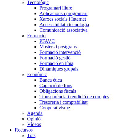
Tecnològic
Programari lliure
Aplicacions i programari
Xarxes socials i Internet
Accessibilitat i tecnologia
Comunicació associativa
Formació
PFAVC
Màsters i postgraus
Formació intervenció
Formació gestió
Formació en línia
Dinàmiques grupals
Econòmic
Banca ètica
Captació de fons
Obligacions fiscals
Transparència i rendició de comptes
Tresoreria i comptabilitat
Cooperativisme
Agenda
Opinió
Vídeos
Recursos
Tots