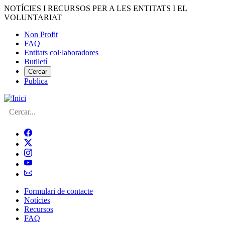
Vés
NOTÍCIES I RECURSOS PER A LES ENTITATS I EL
al
VOLUNTARIAT
contingut
Non Profit
FAQ
Menú
Entitats col·laboradores
del
Butlletí
compte
Cercar
Publica
d'usuari
Cerca
Formulari de contacte
Notícies
Navegació
Recursos
principal
FAQ