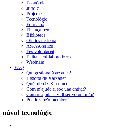
Econòmic
Jurídic
Projectes
Tecnològic
Formació
Finançament
Biblioteca
Ofertes de feina
Assessorament
Fes voluntariat
Entitats col·laboradores
Webinars
FAQ
Qui gestiona Xarxanet?
Història de Xarxanet
Què ofereix Xarxanet
Com m'ajuda si soc una entitat?
Com m'ajuda si vull ser voluntari/a?
Puc fer-me'n membre?
núvol tecnològic