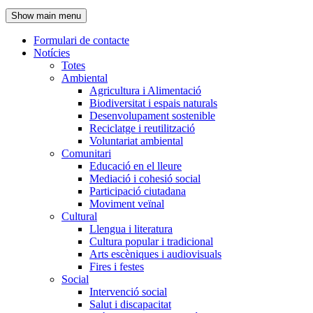
de
Show main menu
l'encapçalament
Formulari de contacte
Notícies
Navegació
Totes
principal
Ambiental
Agricultura i Alimentació
Biodiversitat i espais naturals
Desenvolupament sostenible
Reciclatge i reutilització
Voluntariat ambiental
Comunitari
Educació en el lleure
Mediació i cohesió social
Participació ciutadana
Moviment veïnal
Cultural
Llengua i literatura
Cultura popular i tradicional
Arts escèniques i audiovisuals
Fires i festes
Social
Intervenció social
Salut i discapacitat