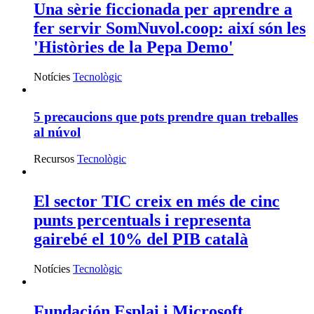
Una sèrie ficcionada per aprendre a
fer servir SomNuvol.coop: així són les
'Històries de la Pepa Demo'
Notícies
Tecnològic
5 precaucions que pots prendre quan treballes
al núvol
Recursos
Tecnològic
El sector TIC creix en més de cinc
punts percentuals i representa
gairebé el 10% del PIB català
Notícies
Tecnològic
Fundación Esplai i Microsoft