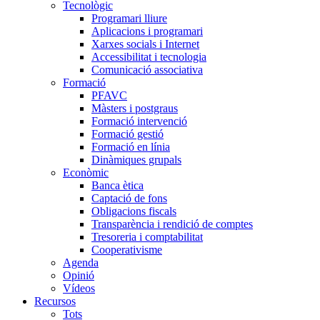
Tecnològic
Programari lliure
Aplicacions i programari
Xarxes socials i Internet
Accessibilitat i tecnologia
Comunicació associativa
Formació
PFAVC
Màsters i postgraus
Formació intervenció
Formació gestió
Formació en línia
Dinàmiques grupals
Econòmic
Banca ètica
Captació de fons
Obligacions fiscals
Transparència i rendició de comptes
Tresoreria i comptabilitat
Cooperativisme
Agenda
Opinió
Vídeos
Recursos
Tots