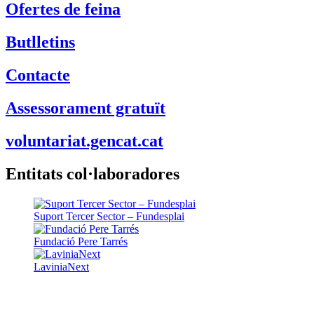
Assessorament gratuït
voluntariat.gencat.cat
Entitats col·laboradores
Suport Tercer Sector – Fundesplai
Fundació Pere Tarrés
LaviniaNext
Colectic
Xarxa Digital Catalana
Minyons Escoltes i Guies de Catalunya