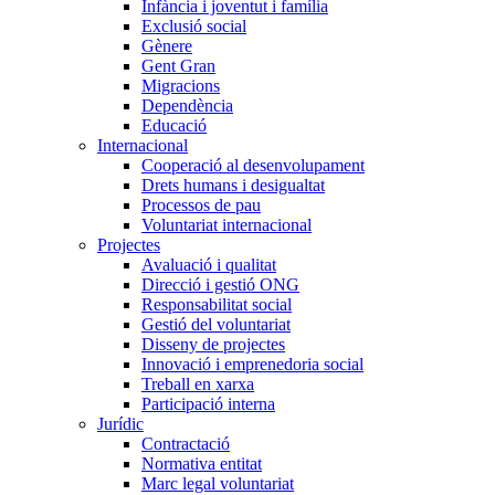
Infància i joventut i família
Exclusió social
Gènere
Gent Gran
Migracions
Dependència
Educació
Internacional
Cooperació al desenvolupament
Drets humans i desigualtat
Processos de pau
Voluntariat internacional
Projectes
Avaluació i qualitat
Direcció i gestió ONG
Responsabilitat social
Gestió del voluntariat
Disseny de projectes
Innovació i emprenedoria social
Treball en xarxa
Participació interna
Jurídic
Contractació
Normativa entitat
Marc legal voluntariat