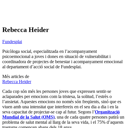
Rebecca Heider
Fundesplai
Psicòloga social, especialitzada en l’acompanyament
psicoemocional a joves i dones en situació de vulnerabilitat i
coordinadora de projectes de benestar i acompanyament emocional
al departament d’acció social de Fundesplai.
Més articles de
Rebecca Heider
Cada cop són més les persones joves que expressen sentir-se
aclaparades per emocions com la tristesa, la solitud, l’estrès o
l’ansietat. Aquestes emocions no només són freqüents, sinó que es
viuen amb una intensitat que interfereix en el seu dia a dia i en la
seva capacitat de projectar-se cap al futur. Segons l’
Organització
Mundial de la Salut (OMS)
, una de cada quatre persones patirà un
problema de salut mental al llarg de la seva vida, i el 75% d’aquests
trastorns comencen abans dels 18 anys.