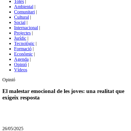
Totes
|
menú
Ambiental
|
de
Comunitari
|
portals
Cultural
|
Social
|
Internacional
|
Projectes
|
Jurídic
|
Tecnològic
|
Formació
|
Econòmic
|
Agenda
|
Opinió
|
Vídeos
Opinió
El malestar emocional de les joves: una realitat que
exigeix resposta
Comparteix
Compartir
en
26/05/2025