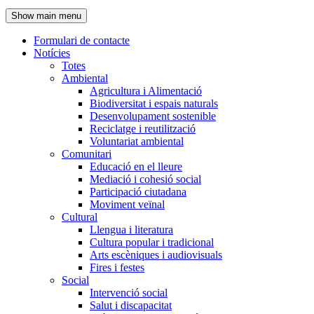
de
Show main menu
l'encapçalament
Formulari de contacte
Notícies
Navegació
Totes
principal
Ambiental
Agricultura i Alimentació
Biodiversitat i espais naturals
Desenvolupament sostenible
Reciclatge i reutilització
Voluntariat ambiental
Comunitari
Educació en el lleure
Mediació i cohesió social
Participació ciutadana
Moviment veïnal
Cultural
Llengua i literatura
Cultura popular i tradicional
Arts escèniques i audiovisuals
Fires i festes
Social
Intervenció social
Salut i discapacitat