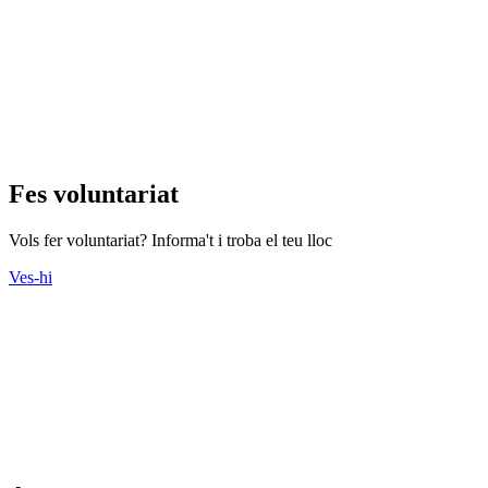
Fes voluntariat
Vols fer voluntariat? Informa't i troba el teu lloc
Ves-hi
Actes
Consulteu l'agenda d'actes que s'organitzen des del Tercer Sector.
Ves-hi
Cursos