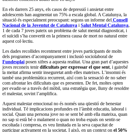
En els darrers 25 anys, els casos de depressió i ansietat entre
adolescents han augmentat un 75% a escala global. A Catalunya, la
situació és especialment preocupant: segons un informe del
Consell
Nacional de la Joventut de Catalunya
i
Salut Mental Catalunya
,
1 de cada 7 joves pateix un problema de salut mental diagnosticat, i
el suïcidi s’ha convertit en la primera causa de mort no natural entre
aquest col·lectiu.
Les dades recollides recentment entre joves participants de molts
dels programes d’acompanyament i inclusió sociolaboral de
Fundesplai
posen xifres a aquesta realitat. Una gran part d’aquestes
joves reconeix tenir
dificultats per expressar el que sent
, i gairebé
la meitat afirma sentir inseguretat amb elles mateixes. L’insomni és
també una problemàtica recurrent, així com la sensació de no saber
com afrontar les dificultats que es presenten. De fet, moltes opten
per evadir-se a través del mòbil, una estratègia que, lluny de resoldre
el malestar, sovint l’amplifica.
Aquest malestar emocional no és només una qüestió de benestar
individual. Té implicacions profundes en l’àmbit educatiu, laboral i
social. Quan una persona jove no se sent bé amb ella mateixa, quan
no sap si està bé o malament o quan no troba espais on sentir-se
escoltada i compresa, es veu limitada en la seva capacitat de
participar activament en la societat. I això, en un context on
el 50%