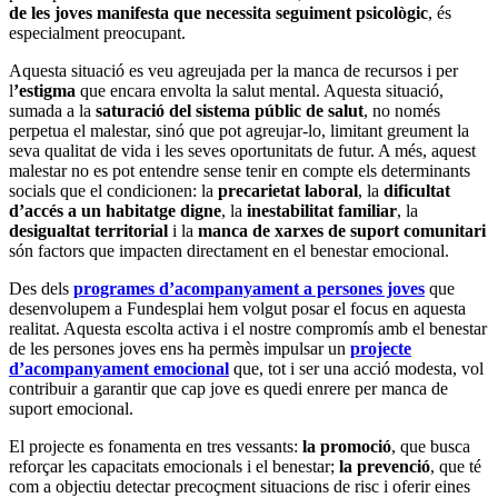
de les joves manifesta que necessita seguiment psicològic
, és
especialment preocupant.
Aquesta situació es veu agreujada per la manca de recursos i per
l
’estigma
que encara envolta la salut mental. Aquesta situació,
sumada a la
saturació del sistema públic de salut
, no només
perpetua el malestar, sinó que pot agreujar-lo, limitant greument la
seva qualitat de vida i les seves oportunitats de futur. A més, aquest
malestar no es pot entendre sense tenir en compte els determinants
socials que el condicionen: la
precarietat laboral
, la
dificultat
d’accés a un habitatge digne
, la
inestabilitat familiar
, la
desigualtat territorial
i la
manca de xarxes de suport comunitari
són factors que impacten directament en el benestar emocional.
Des dels
programes d’acompanyament a persones joves
que
desenvolupem a Fundesplai hem volgut posar el focus en aquesta
realitat. Aquesta escolta activa i el nostre compromís amb el benestar
de les persones joves ens ha permès impulsar un
projecte
d’acompanyament emocional
que, tot i ser una acció modesta, vol
contribuir a garantir que cap jove es quedi enrere per manca de
suport emocional.
El projecte es fonamenta en tres vessants:
la promoció
, que busca
reforçar les capacitats emocionals i el benestar;
la prevenció
, que té
com a objectiu detectar precoçment situacions de risc i oferir eines