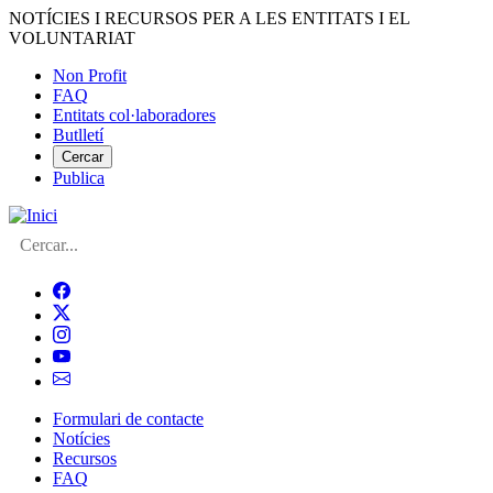
Vés
NOTÍCIES I RECURSOS PER A LES ENTITATS I EL
al
VOLUNTARIAT
contingut
Non Profit
FAQ
Menú
Entitats col·laboradores
del
Butlletí
compte
Cercar
Publica
d'usuari
Cerca
Formulari de contacte
Notícies
Navegació
Recursos
principal
FAQ