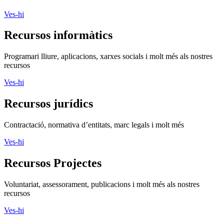
Ves-hi
Recursos jurídics
Contractació, normativa d’entitats, marc legals i molt més
Ves-hi
Recursos Projectes
Voluntariat, assessorament, publicacions i molt més als nostres
recursos
Ves-hi
Assessora't
Si vols aconseguir més impacte social, ASSESSORA'T!
La
Direcció General d’Acció Comunitària i Innovació Social
(DGACIS)
posa a la teva disposició un conjunt de serveis
d'assessorament i acompanyament gratuïts.