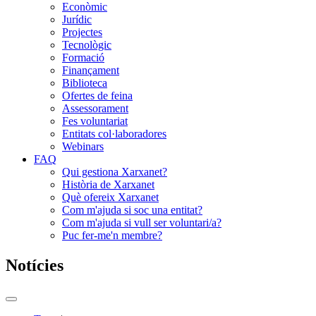
Econòmic
Jurídic
Projectes
Tecnològic
Formació
Finançament
Biblioteca
Ofertes de feina
Assessorament
Fes voluntariat
Entitats col·laboradores
Webinars
FAQ
Qui gestiona Xarxanet?
Història de Xarxanet
Què ofereix Xarxanet
Com m'ajuda si soc una entitat?
Com m'ajuda si vull ser voluntari/a?
Puc fer-me'n membre?
Notícies
Commutador
del