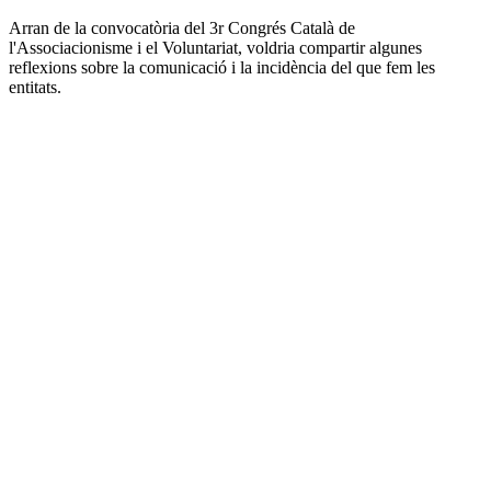
altres
xarxes
Arran de la convocatòria del 3r Congrés Català de
socials
l'Associacionisme i el Voluntariat, voldria compartir algunes
reflexions sobre la comunicació i la incidència del que fem les
entitats.
Sobre
l'autor/a: