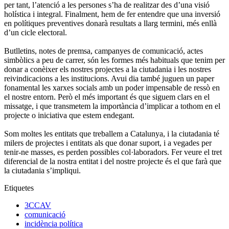
per tant, l’atenció a les persones s’ha de realitzar des d’una visió
holística i integral. Finalment, hem de fer entendre que una inversió
en polítiques preventives donarà resultats a llarg termini, més enllà
d’un cicle electoral.
Butlletins, notes de premsa, campanyes de comunicació, actes
simbòlics a peu de carrer, són les formes més habituals que tenim per
donar a conèixer els nostres projectes a la ciutadania i les nostres
reivindicacions a les institucions. Avui dia també juguen un paper
fonamental les xarxes socials amb un poder impensable de ressò en
el nostre entorn. Però el més important és que siguem clars en el
missatge, i que transmetem la importància d’implicar a tothom en el
projecte o iniciativa que estem endegant.
Som moltes les entitats que treballem a Catalunya, i la ciutadania té
milers de projectes i entitats als que donar suport, i a vegades per
tenir-ne masses, es perden possibles col·laboradors. Fer veure el tret
diferencial de la nostra entitat i del nostre projecte és el que farà que
la ciutadania s’impliqui.
Etiquetes
3CCAV
comunicació
incidència política