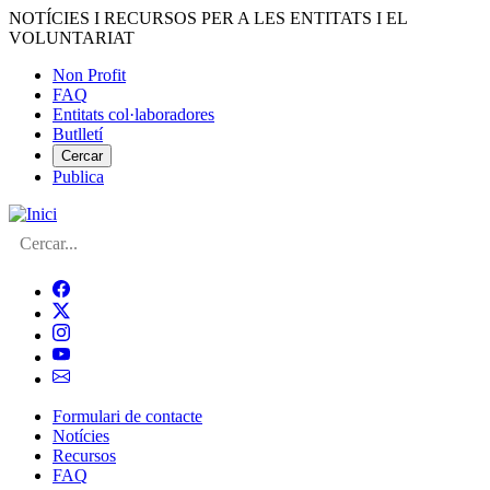
Vés
NOTÍCIES I RECURSOS PER A LES ENTITATS I EL
al
VOLUNTARIAT
contingut
Non Profit
FAQ
Menú
Entitats col·laboradores
del
Butlletí
compte
Cercar
Publica
d'usuari
Cerca
Formulari de contacte
Notícies
Navegació
Recursos
principal
FAQ