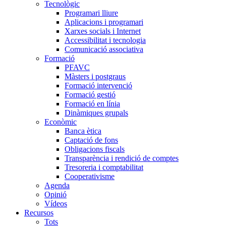
Tecnològic
Programari lliure
Aplicacions i programari
Xarxes socials i Internet
Accessibilitat i tecnologia
Comunicació associativa
Formació
PFAVC
Màsters i postgraus
Formació intervenció
Formació gestió
Formació en línia
Dinàmiques grupals
Econòmic
Banca ètica
Captació de fons
Obligacions fiscals
Transparència i rendició de comptes
Tresoreria i comptabilitat
Cooperativisme
Agenda
Opinió
Vídeos
Recursos
Tots