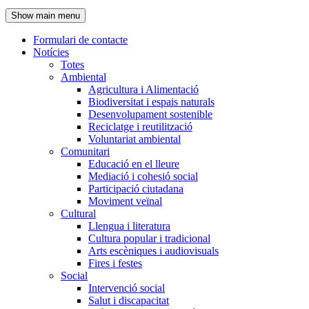
de
Show main menu
l'encapçalament
Formulari de contacte
Notícies
Navegació
Totes
principal
Ambiental
Agricultura i Alimentació
Biodiversitat i espais naturals
Desenvolupament sostenible
Reciclatge i reutilització
Voluntariat ambiental
Comunitari
Educació en el lleure
Mediació i cohesió social
Participació ciutadana
Moviment veïnal
Cultural
Llengua i literatura
Cultura popular i tradicional
Arts escèniques i audiovisuals
Fires i festes
Social
Intervenció social
Salut i discapacitat