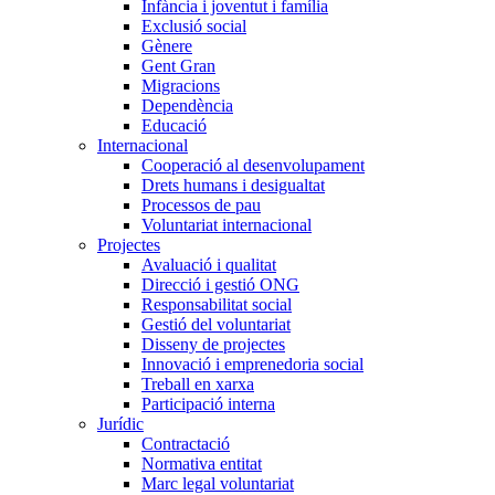
Infància i joventut i família
Exclusió social
Gènere
Gent Gran
Migracions
Dependència
Educació
Internacional
Cooperació al desenvolupament
Drets humans i desigualtat
Processos de pau
Voluntariat internacional
Projectes
Avaluació i qualitat
Direcció i gestió ONG
Responsabilitat social
Gestió del voluntariat
Disseny de projectes
Innovació i emprenedoria social
Treball en xarxa
Participació interna
Jurídic
Contractació
Normativa entitat
Marc legal voluntariat