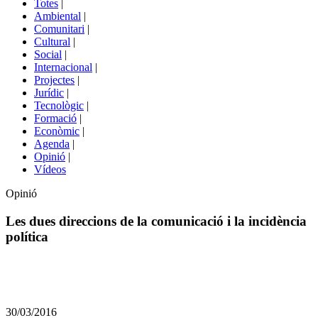
Totes
|
menú
Ambiental
|
de
Comunitari
|
portals
Cultural
|
Social
|
Internacional
|
Projectes
|
Jurídic
|
Tecnològic
|
Formació
|
Econòmic
|
Agenda
|
Opinió
|
Vídeos
Opinió
Les dues direccions de la comunicació i la incidència
política
Comparteix
Compartir
en
30/03/2016