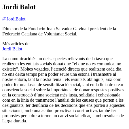
Jordi Balot
@JordiBalot
Director de la Fundació Joan Salvador Gavina i president de la
Federació Catalana de Voluntariat Social.
Més articles de
Jordi Balot
La comunicació és un dels aspectes rellevants de la tasca que
realitzem les entitats socials donat que “el que no es comunica, no
existeix”. Moltes vegades, l’atenció directa que realitzem cada dia,
no ens deixa temps per a poder seure una estona i transmetre al
nostre entorn, tant la nostra feina i els resultats obtinguts, així com
poder fer una tasca de sensibilització social, tant en la línia de crear
consciència social sobre la importància de donar respostes positives
en la construcció d’una societat més justa, solidària i cohesionada,
com en la línia de transmetre l’anàlisi de les causes que porten a les
desigualtats, fer denúncia de les decisions que ens porten a aquestes
situacions i, amb una actitud proactiva i constructiva, també fer
propostes per a dur a terme un canvi social eficaç i amb resultats de
llarga durada.