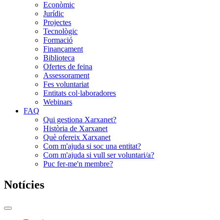
Econòmic
Jurídic
Projectes
Tecnològic
Formació
Finançament
Biblioteca
Ofertes de feina
Assessorament
Fes voluntariat
Entitats col·laboradores
Webinars
FAQ
Qui gestiona Xarxanet?
Història de Xarxanet
Què ofereix Xarxanet
Com m'ajuda si soc una entitat?
Com m'ajuda si vull ser voluntari/a?
Puc fer-me'n membre?
Notícies
Commutador
del