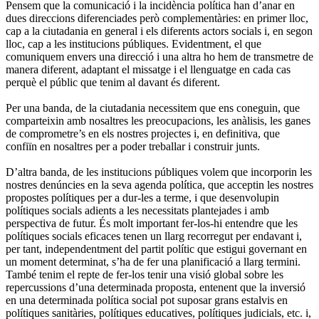
Pensem que la comunicació i la incidència política han d’anar en
dues direccions diferenciades però complementàries: en primer lloc,
cap a la ciutadania en general i els diferents actors socials i, en segon
lloc, cap a les institucions públiques. Evidentment, el que
comuniquem envers una direcció i una altra ho hem de transmetre de
manera diferent, adaptant el missatge i el llenguatge en cada cas
perquè el públic que tenim al davant és diferent.
Per una banda, de la ciutadania necessitem que ens coneguin, que
comparteixin amb nosaltres les preocupacions, les anàlisis, les ganes
de comprometre’s en els nostres projectes i, en definitiva, que
confiïn en nosaltres per a poder treballar i construir junts.
D’altra banda, de les institucions públiques volem que incorporin les
nostres denúncies en la seva agenda política, que acceptin les nostres
propostes polítiques per a dur-les a terme, i que desenvolupin
polítiques socials adients a les necessitats plantejades i amb
perspectiva de futur. És molt important fer-los-hi entendre que les
polítiques socials eficaces tenen un llarg recorregut per endavant i,
per tant, independentment del partit polític que estigui governant en
un moment determinat, s’ha de fer una planificació a llarg termini.
També tenim el repte de fer-los tenir una visió global sobre les
repercussions d’una determinada proposta, entenent que la inversió
en una determinada política social pot suposar grans estalvis en
polítiques sanitàries, polítiques educatives, polítiques judicials, etc. i,