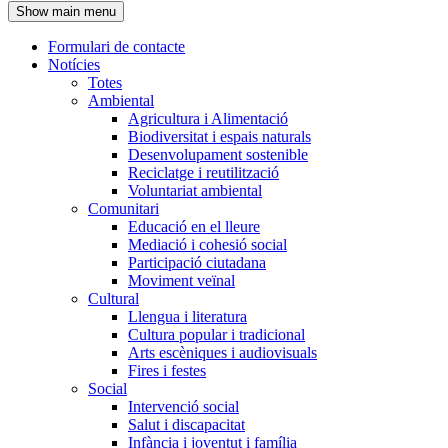
Show main menu
l'encapçalament
Formulari de contacte
Notícies
Navegació
Totes
principal
Ambiental
Agricultura i Alimentació
Biodiversitat i espais naturals
Desenvolupament sostenible
Reciclatge i reutilització
Voluntariat ambiental
Comunitari
Educació en el lleure
Mediació i cohesió social
Participació ciutadana
Moviment veïnal
Cultural
Llengua i literatura
Cultura popular i tradicional
Arts escèniques i audiovisuals
Fires i festes
Social
Intervenció social
Salut i discapacitat
Infància i joventut i família