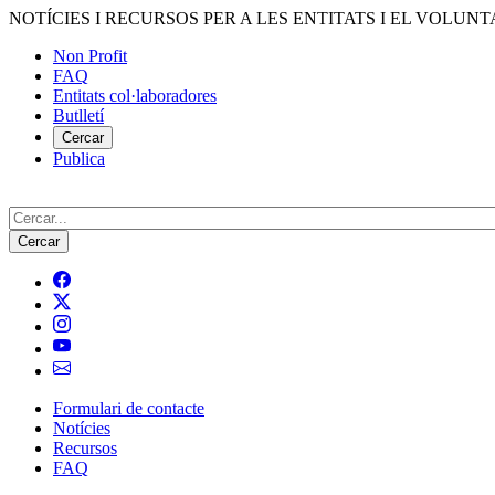
Vés
NOTÍCIES I RECURSOS PER A LES ENTITATS I EL VOLUNT
al
Non Profit
contingut
FAQ
Menú
Entitats col·laboradores
del
Butlletí
compte
Cercar
Publica
d'usuari
Cerca
Formulari de contacte
Notícies
Navegació
Recursos
principal
FAQ
de