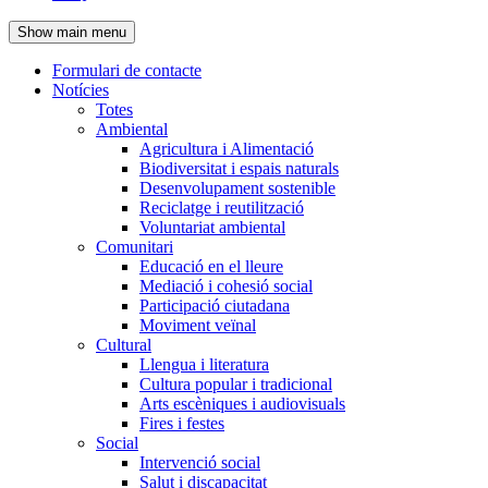
de
Show main menu
l'encapçalament
Formulari de contacte
Notícies
Navegació
Totes
principal
Ambiental
Agricultura i Alimentació
Biodiversitat i espais naturals
Desenvolupament sostenible
Reciclatge i reutilització
Voluntariat ambiental
Comunitari
Educació en el lleure
Mediació i cohesió social
Participació ciutadana
Moviment veïnal
Cultural
Llengua i literatura
Cultura popular i tradicional
Arts escèniques i audiovisuals
Fires i festes
Social
Intervenció social
Salut i discapacitat