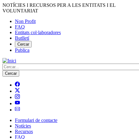
Vés
NOTÍCIES I RECURSOS PER A LES ENTITATS I EL
al
VOLUNTARIAT
contingut
Non Profit
FAQ
Menú
Entitats col·laboradores
del
Butlletí
compte
Cercar
Publica
d'usuari
Cerca
Formulari de contacte
Notícies
Navegació
Recursos
principal
FAQ