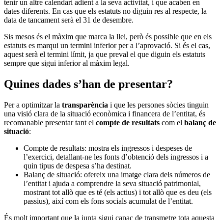
tenir un altre calendari adient a la seva activitat, i que acaben en
dates diferents.
En cas que els estatuts no diguin res al respecte, la
data de tancament serà el 31 de desembre.
Sis mesos és el màxim que marca la llei, però és possible que en els
estatuts es marqui un termini inferior per a l’aprovació. Si és el cas,
aquest serà el termini límit, ja que preval el que diguin els estatuts
sempre que sigui inferior al màxim legal.
Quines dades s’han de presentar?
Per a optimitzar la
transparència
i que les persones sòcies tinguin
una visió clara de la situació econòmica i financera de l’entitat, és
recomanable presentar tant el
compte de resultats
com el
balanç de
situació
:
Compte de resultats: mostra els ingressos i despeses de
l’exercici, detallant-ne les fonts d’obtenció dels ingressos i a
quin tipus de despesa s’ha destinat.
Balanç de situació: ofereix una imatge clara dels números de
l’entitat i ajuda a comprendre la seva situació patrimonial,
mostrant tot allò que es té (els actius) i tot allò que es deu (els
passius), així com els fons socials acumulat de l’entitat.
És molt important que la junta sigui capaç de transmetre tota aquesta