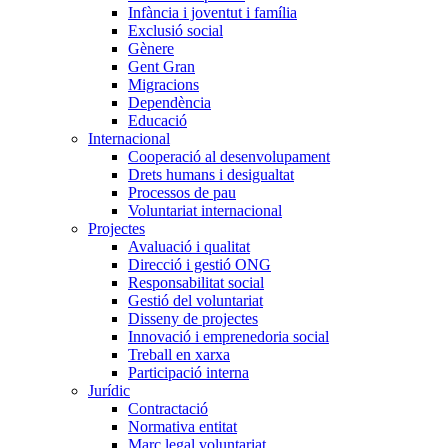
Infància i joventut i família
Exclusió social
Gènere
Gent Gran
Migracions
Dependència
Educació
Internacional
Cooperació al desenvolupament
Drets humans i desigualtat
Processos de pau
Voluntariat internacional
Projectes
Avaluació i qualitat
Direcció i gestió ONG
Responsabilitat social
Gestió del voluntariat
Disseny de projectes
Innovació i emprenedoria social
Treball en xarxa
Participació interna
Jurídic
Contractació
Normativa entitat
Marc legal voluntariat