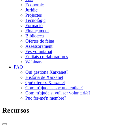
Econòmic
Jurídic
Projectes
Tecnològic
Formació
Finançament
Biblioteca
Ofertes de feina
Assessorament
Fes voluntariat
Entitats col·laboradores
Webinars
FAQ
Qui gestiona Xarxanet?
Història de Xarxanet
Què ofereix Xarxanet
Com m'ajuda si soc una entitat?
Com m'ajuda si vull ser voluntari/a?
Puc fer-me'n membre?
Recursos
Commutador