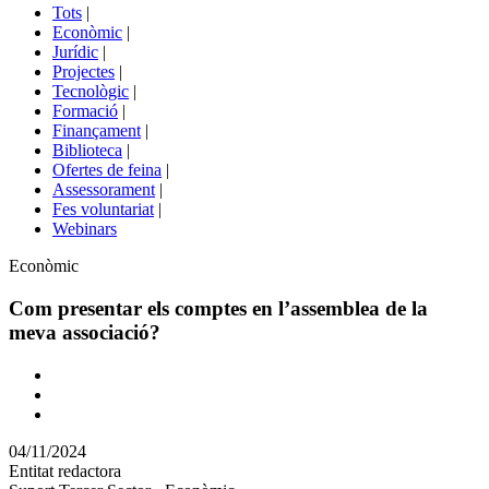
del
Tots
|
menú
Econòmic
|
de
Jurídic
|
portals
Projectes
|
Tecnològic
|
Formació
|
Finançament
|
Biblioteca
|
Ofertes de feina
|
Assessorament
|
Fes voluntariat
|
Webinars
Àmbit
Econòmic
Com presentar els comptes en l’assemblea de la
meva associació?
Comparteix
Compartir
en
04/11/2024
altres
Entitat redactora
xarxes