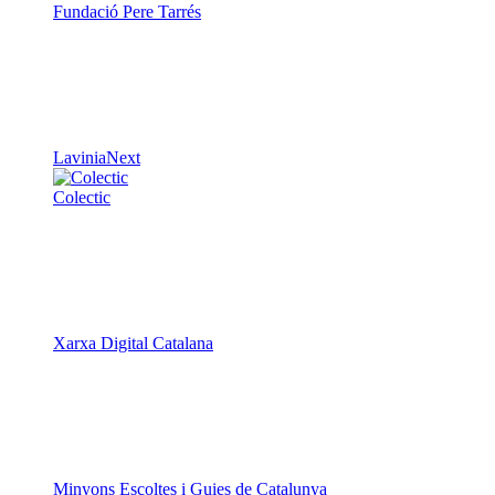
Fundació Pere Tarrés
LaviniaNext
Colectic
Xarxa Digital Catalana
Minyons Escoltes i Guies de Catalunya
TOTHOMweb
Kiwop