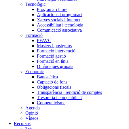
Tecnològic
Programari lliure
Aplicacions i programari
Xarxes socials i Internet
Accessibilitat i tecnologia
Comunicació associativa
Formació
PFAVC
Màsters i postgraus
Formació intervenció
Formació gestió
Formació en línia
Dinàmiques grupals
Econòmic
Banca ètica
Captació de fons
Obligacions fiscals
Transparència i rendició de comptes
Tresoreria i comptabilitat
Cooperativisme
Agenda
Opinió
Vídeos
Recursos
Tots