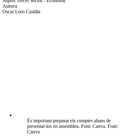
Suport Tercer Sector - Econòmic
socials
Autor/a
Oscar Loro Castilla
És important preparar els comptes abans de
presentar-los en assemblea. Font: Canva. Font:
Canva