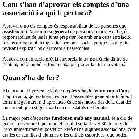
Com s’han d’aprovar els comptes d’una
associació i a qui li pertoca?
Aprovar o no els comptes és responsabilitat de les persones que
assisteixin a l’assemblea general
de persones sòcies. Ara bé, és
responsabilitat de les la junta preparar-los amb una certa antelació,
fer-los arribar amb temps a les persones sòcies perquè els puguin
revisar i explicar-los clarament a l’assemblea.
Aquesta comunicació prèvia afavoreix la transparència dintre de
l’entitat, però també és fonamental per poder facilitar la votació.
Quan s’ha de fer?
El tancament i presentació de comptes s’ha de fer
un cop a l’any
.
L’aprovació, generalment, es fa en l’assemblea general ordinària. El
termini legal màxim d’aprovació és de sis mesos des de la data del
tancament que estigui fixada en els estatuts de l’entitat.
La major part d’aquestes
funcionen amb any natural
, és a dir, de
gener a desembre i, per tant, el termini seria fins el 30 de juny de
l’any immediatament posterior. Però hi ha algunes associacions, com
ara les de famílies d’alumnes o les entitats esportives, que poden