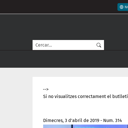
Vés al contingut
Men
N
Cerca
-->
Si no visualitzes correctament el butllet
Dimecres, 3 d'abril de 2019 - Num. 314