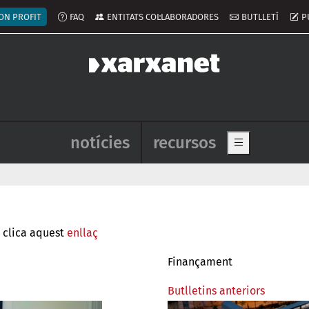
ú del compte d'usuari
ON PROFIT
FAQ
ENTITATS COL·LABORADORES
BUTLLETÍ
P
Navegació principal de l'enca
notícies
recursos
Show main me
í clica aquest
enllaç
Finançament
Butlletins anteriors