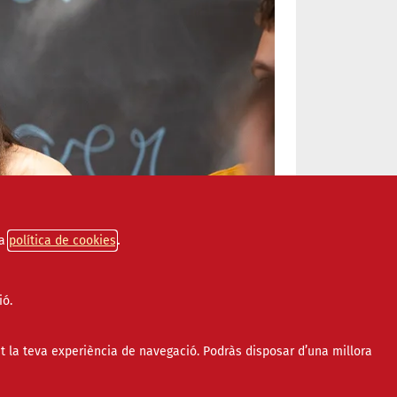
a
política de cookies
ió.
t la teva experiència de navegació. Podràs disposar d’una millora