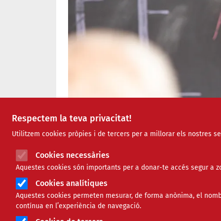
Respectem la teva privacitat!
Utilitzem cookies pròpies i de tercers per a millorar els nostres s
Cookies necessàries
Aquestes cookies són importants per a donar-te accés segur a zo
Cookies analítiques
Aquestes cookies permeten mesurar, de forma anònima, el nombre 
contínua en l’experiència de navegació.