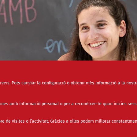
erveis. Pots canviar la configuració o obtenir més informació a la nostr
nes amb informació personal o per a reconèixer-te quan inicies sess
de visites o l’activitat. Gràcies a elles podem millorar constantmen