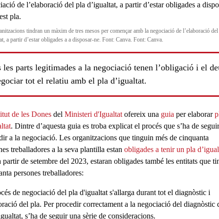
anitzacions tindran un màxim de tres mesos per començar amb la negociació de l’elaboració del
at, a partir d’estar obligades a a disposar-ne. Font: Canva. Font: Canva.
 les parts legitimades a la negociació tenen l’obligació i el de
gociar tot el relatiu amb el pla d’igualtat.
titut de les Dones
del
Ministeri d'Igualtat
ofereix una
guia
per elaborar
p
ls
ltat
. Dintre d’aquesta
guia
es troba explicat el procés que s’ha de segui
dir a la negociació
. Les organitzacions que tinguin
més
de
cinquanta
nes treballadores
a la seva
plantilla
estan
obligades a tenir un pla d’igual
a partir de
setembre del 2023
, estaran obligades també les entitats que t
anta persones treballadores:
océs de negociació
del
pla d'igualtat
s'allarga durant tot el diagnòstic i
oració del pla. Per procedir correctament a la
negociació del diagnòstic
d
igualtat
, s’ha de seguir una sèrie de consideracions.