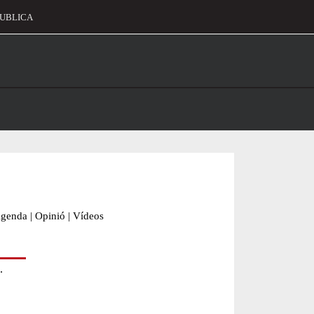
UBLICA
alament
genda
|
Opinió
|
Vídeos