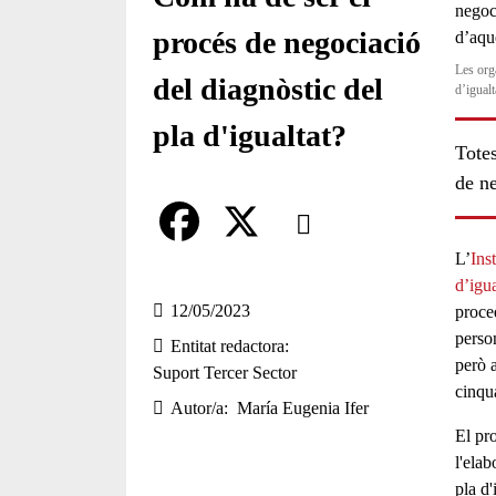
procés de negociació
Les org
del diagnòstic del
d’igualt
pla d'igualtat?
Totes
de ne
Comparteix
L’
Ins
Compartir en altres xarxes socia
F
X
d’igua
a
12/05/2023
proce
perso
Entitat redactora
c
però 
Suport Tercer Sector
e
cinqu
Autor/a
María Eugenia Ifer
b
El
pr
l'elab
o
pla d'