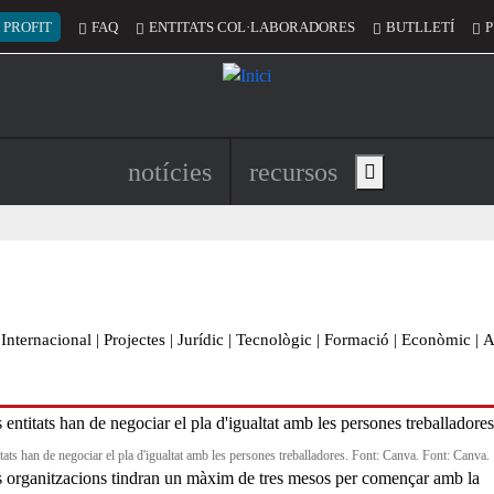
 del compte d'usuari
 PROFIT
FAQ
ENTITATS COL·LABORADORES
BUTLLETÍ
P
Navegació principal de l'encapç
notícies
recursos
Show main menu
Internacional
|
Projectes
|
Jurídic
|
Tecnològic
|
Formació
|
Econòmic
|
A
tats han de negociar el pla d'igualtat amb les persones treballadores. Font: Canva. Font: Canva.