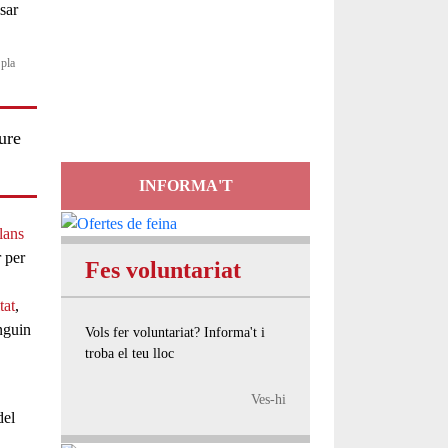
Servei
 pla
d'Assessorament
gratuït per a entitats
ure
INFORMA'T
lans
r per
Fes voluntariat
tat
,
inguin
Vols fer voluntariat? Informa't i
troba el teu lloc
Ves-hi
el