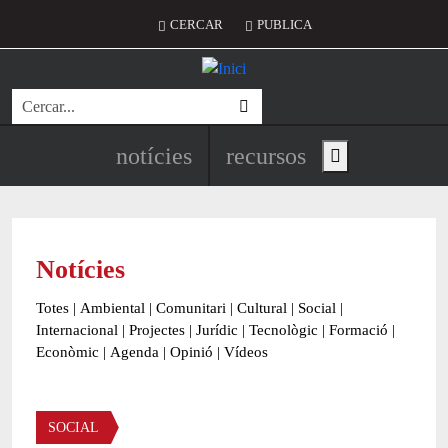
Vés al contingut
Menú del compte d'usuari
CERCAR
PUBLICA
Cerca
Navegació principal de l'encapç
notícies
recursos
Show main menu
Notícies
Totes
|
Ambiental
|
Comunitari
|
Cultural
|
Social
|
Internacional
|
Projectes
|
Jurídic
|
Tecnològic
|
Formació
|
Econòmic
|
Agenda
|
Opinió
|
Vídeos
Àmbit de la notícia
SOCIAL