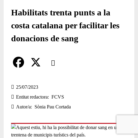
Habilitats trenta punts a la
costa catalana per facilitar les
donacions de sang
Comparteix
Compartir en altres xarxes socials
F
X
a
25/07/2023
Entitat redactora
FCVS
c
Autor/a
Sònia Pau Cortada
e
b
o