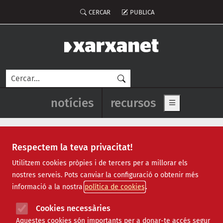
Vés al contingut
Menú del compte d'usuari
CERCAR
PUBLICA
Cerca
Navegació principal de l'enca
notícies
recursos
Show main me
Respectem la teva privacitat!
Recursos
Utilitzem cookies pròpies i de tercers per a millorar els
nostres serveis. Pots canviar la configuració o obtenir més
Tots
|
Econòmic
|
Jurídic
|
Projectes
|
Tecnològic
|
informació a la nostra
política de cookies
Formació
|
Finançament
|
Biblioteca
|
Ofertes de feina
|
Assessorament
|
Fes voluntariat
|
Cookies necessàries
Webinars
Aquestes cookies són importants per a donar-te accés segur