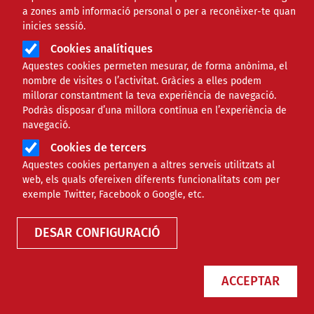
a zones amb informació personal o per a reconèixer-te quan
inicies sessió.
Àmbit
ECONÒMIC
Cookies analítiques
Aquestes cookies permeten mesurar, de forma anònima, el
Tot el que cal saber sobre la
nombre de visites o l’activitat. Gràcies a elles podem
millorar constantment la teva experiència de navegació.
fiscalitat de les festes majors
Podràs disposar d’una millora contínua en l’experiència de
navegació.
Cookies de tercers
Comparteix
Aquestes cookies pertanyen a altres serveis utilitzats al
web, els quals ofereixen diferents funcionalitats com per
Compartir en altres xarxes socials
F
X
exemple Twitter, Facebook o Google, etc.
a
20/06/2024
DESAR CONFIGURACIÓ
Entitat redactora
c
Suport Tercer Sector - Econòmic
e
Autor/a
María Eugenia Ifer
ACCEPTAR
b