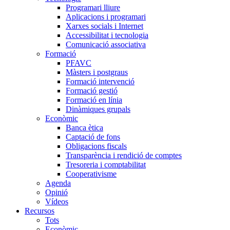
Programari lliure
Aplicacions i programari
Xarxes socials i Internet
Accessibilitat i tecnologia
Comunicació associativa
Formació
PFAVC
Màsters i postgraus
Formació intervenció
Formació gestió
Formació en línia
Dinàmiques grupals
Econòmic
Banca ètica
Captació de fons
Obligacions fiscals
Transparència i rendició de comptes
Tresoreria i comptabilitat
Cooperativisme
Agenda
Opinió
Vídeos
Recursos
Tots
Econòmic