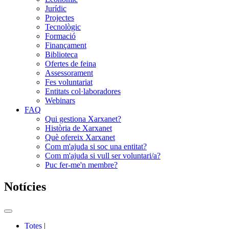
Jurídic
Projectes
Tecnològic
Formació
Finançament
Biblioteca
Ofertes de feina
Assessorament
Fes voluntariat
Entitats col·laboradores
Webinars
FAQ
Qui gestiona Xarxanet?
Història de Xarxanet
Què ofereix Xarxanet
Com m'ajuda si soc una entitat?
Com m'ajuda si vull ser voluntari/a?
Puc fer-me'n membre?
Notícies
Commutador
del
Totes
|