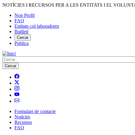
Vés
NOTÍCIES I RECURSOS PER A LES ENTITATS I EL VOLUNT
al
Non Profit
contingut
FAQ
Menú
Entitats col·laboradores
del
Butlletí
compte
Cercar
Publica
d'usuari
Cerca
Formulari de contacte
Notícies
Navegació
Recursos
principal
FAQ
de