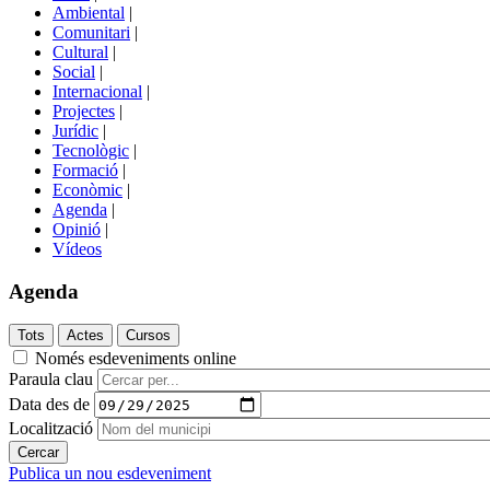
menú
Ambiental
|
de
Comunitari
|
portals
Cultural
|
Social
|
Internacional
|
Projectes
|
Jurídic
|
Tecnològic
|
Formació
|
Econòmic
|
Agenda
|
Opinió
|
Vídeos
Agenda
Només esdeveniments online
Paraula clau
Data des de
Localització
Publica un nou esdeveniment