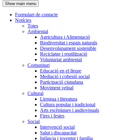
Show main menu
l'encapçalament
Formulari de contacte
Notícies
Navegació
Totes
principal
Ambiental
Agricultura i Alimentació
Biodiversitat i espais naturals
Desenvolupament sostenible
Reciclatge i reutilització
Voluntariat ambiental
Comunitari
Educació en el lleure
Mediació i cohesió social
Participació ciutadana
Moviment veïnal
Cultural
Llengua i literatura
Cultura popular i tradicional
Arts escèniques i audiovisuals
Fires i festes
Social
Intervenció social
Salut i discapacitat
Infància i joventut i família