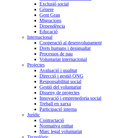
Exclusió social
Gènere
Gent Gran
Migracions
Dependència
Educació
Internacional
Cooperació al desenvolupament
Drets humans i desigualtat
Processos de pau
Voluntariat internacional
Projectes
Avaluació i qualitat
Direcció i gestió ONG
Responsabilitat social
Gestió del voluntariat
Disseny de projectes
Innovació i emprenedoria social
Treball en xarxa
Participació interna
Jurídic
Contractació
Normativa entitat
Marc legal voluntariat
Tecnològic