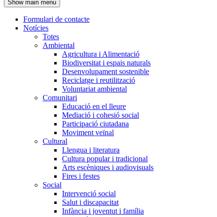
Show main menu
l'encapçalament
Formulari de contacte
Notícies
Navegació
Totes
principal
Ambiental
Agricultura i Alimentació
Biodiversitat i espais naturals
Desenvolupament sostenible
Reciclatge i reutilització
Voluntariat ambiental
Comunitari
Educació en el lleure
Mediació i cohesió social
Participació ciutadana
Moviment veïnal
Cultural
Llengua i literatura
Cultura popular i tradicional
Arts escèniques i audiovisuals
Fires i festes
Social
Intervenció social
Salut i discapacitat
Infància i joventut i família