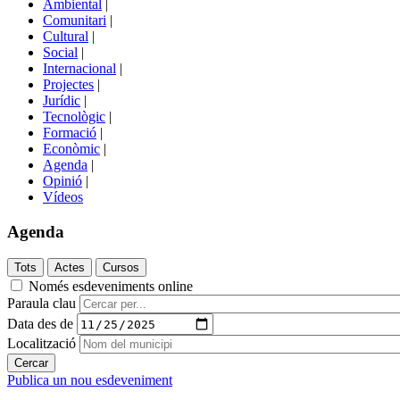
Ambiental
|
de
Comunitari
|
portals
Cultural
|
Social
|
Internacional
|
Projectes
|
Jurídic
|
Tecnològic
|
Formació
|
Econòmic
|
Agenda
|
Opinió
|
Vídeos
Agenda
Només esdeveniments online
Paraula clau
Data des de
Localització
Publica un nou esdeveniment