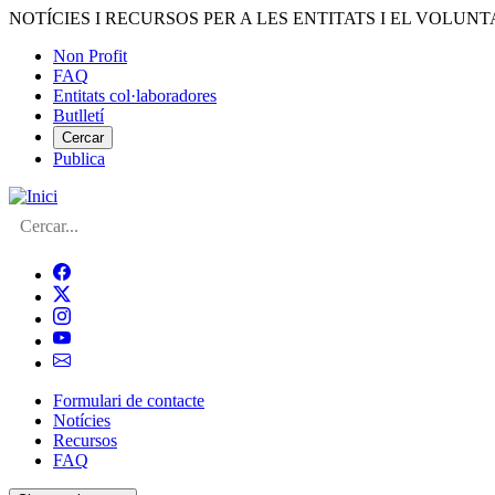
Vés
NOTÍCIES I RECURSOS PER A LES ENTITATS I EL VOLUNT
al
Non Profit
contingut
FAQ
Menú
Entitats col·laboradores
del
Butlletí
compte
Cercar
Publica
d'usuari
Cerca
Formulari de contacte
Notícies
Navegació
Recursos
principal
FAQ
de