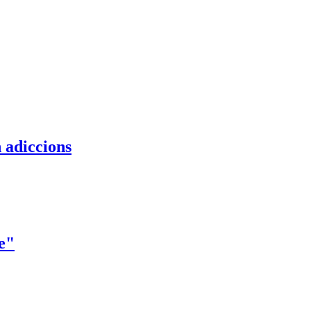
 adiccions
e"