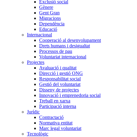
Exclusió social
Gènere
Gent Gran
Migracions
Dependència
Educació
Internacional
Cooperació al desenvolupament
Drets humans i desigualtat
Processos de pau
Voluntariat internacional
Projectes
Avaluació i qualitat
Direcció i gestió ONG
Responsabilitat social
Gestió del voluntariat
Disseny de projectes
Innovació i emprenedoria social
Treball en xarxa
Participació interna
Jurídic
Contractació
Normativa entitat
Marc legal voluntariat
Tecnològic