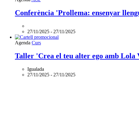
Conferència 'Prollema: ensenyar lleng
27/11/2025
-
27/11/2025
Agenda
Curs
Taller 'Crea el teu alter ego amb Lola
Igualada
27/11/2025
-
27/11/2025
Agenda
Acte
Taula de diàleg '20 anys de periodisme 
Barcelona
27/11/2025
-
27/11/2025
Agenda
Acte