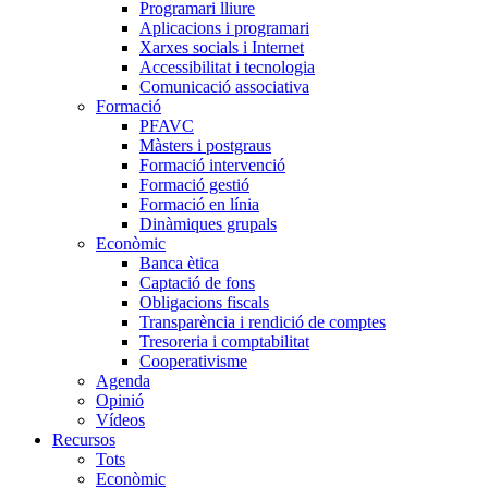
Programari lliure
Aplicacions i programari
Xarxes socials i Internet
Accessibilitat i tecnologia
Comunicació associativa
Formació
PFAVC
Màsters i postgraus
Formació intervenció
Formació gestió
Formació en línia
Dinàmiques grupals
Econòmic
Banca ètica
Captació de fons
Obligacions fiscals
Transparència i rendició de comptes
Tresoreria i comptabilitat
Cooperativisme
Agenda
Opinió
Vídeos
Recursos
Tots
Econòmic