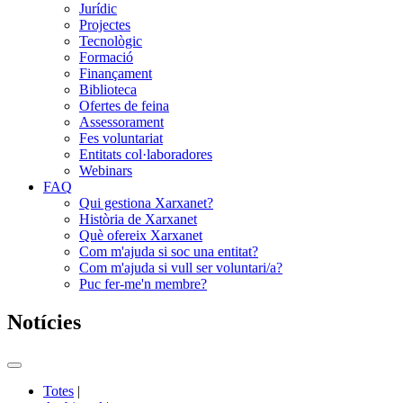
Jurídic
Projectes
Tecnològic
Formació
Finançament
Biblioteca
Ofertes de feina
Assessorament
Fes voluntariat
Entitats col·laboradores
Webinars
FAQ
Qui gestiona Xarxanet?
Història de Xarxanet
Què ofereix Xarxanet
Com m'ajuda si soc una entitat?
Com m'ajuda si vull ser voluntari/a?
Puc fer-me'n membre?
Notícies
Commutador
del
Totes
|
menú