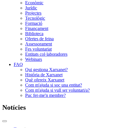
Econòmic
Jurídic
Projectes
Tecnològic
Formació
Finançament
Biblioteca
Ofertes de feina
Assessorament
Fes voluntariat
Entitats col·laboradores
Webinars
FAQ
Qui gestiona Xarxanet?
Història de Xarxanet
Què ofereix Xarxanet
Com m'ajuda si soc una entitat?
Com m'ajuda si vull ser voluntari/a?
Puc fer-me'n membre?
Notícies
Commutador
del