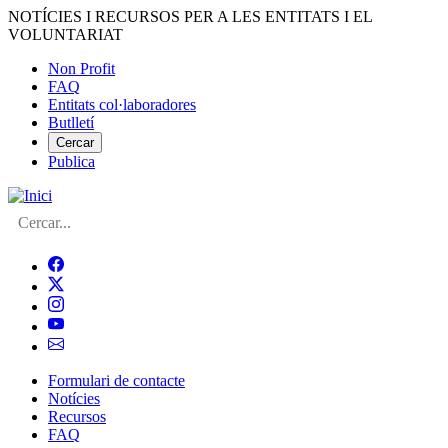
Vés
NOTÍCIES I RECURSOS PER A LES ENTITATS I EL
al
VOLUNTARIAT
contingut
Non Profit
FAQ
Menú
Entitats col·laboradores
del
Butlletí
compte
Cercar
Publica
d'usuari
Cerca
Formulari de contacte
Notícies
Navegació
Recursos
principal
FAQ