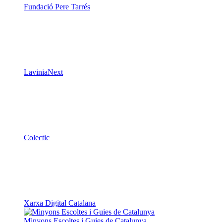
LaviniaNext
Colectic
Xarxa Digital Catalana
Minyons Escoltes i Guies de Catalunya
TOTHOMweb