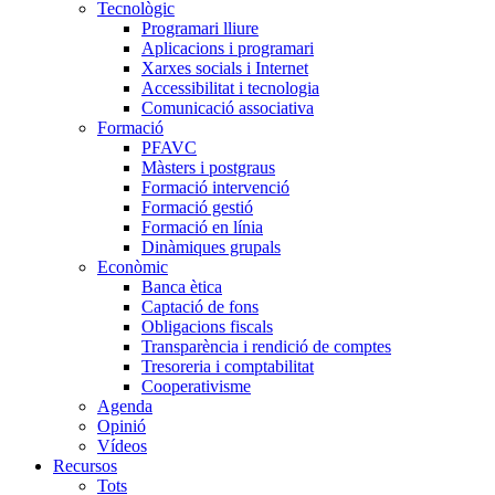
Tecnològic
Programari lliure
Aplicacions i programari
Xarxes socials i Internet
Accessibilitat i tecnologia
Comunicació associativa
Formació
PFAVC
Màsters i postgraus
Formació intervenció
Formació gestió
Formació en línia
Dinàmiques grupals
Econòmic
Banca ètica
Captació de fons
Obligacions fiscals
Transparència i rendició de comptes
Tresoreria i comptabilitat
Cooperativisme
Agenda
Opinió
Vídeos
Recursos
Tots