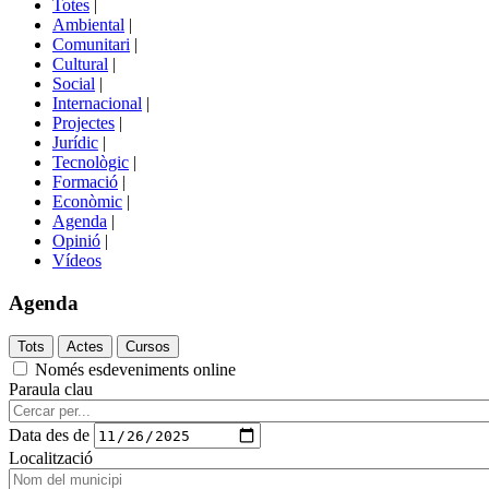
Totes
|
menú
Ambiental
|
de
Comunitari
|
portals
Cultural
|
Social
|
Internacional
|
Projectes
|
Jurídic
|
Tecnològic
|
Formació
|
Econòmic
|
Agenda
|
Opinió
|
Vídeos
Agenda
Només esdeveniments online
Paraula clau
Data des de
Localització