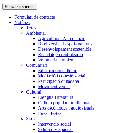
de
Show main menu
l'encapçalament
Formulari de contacte
Notícies
Navegació
Totes
principal
Ambiental
Agricultura i Alimentació
Biodiversitat i espais naturals
Desenvolupament sostenible
Reciclatge i reutilització
Voluntariat ambiental
Comunitari
Educació en el lleure
Mediació i cohesió social
Participació ciutadana
Moviment veïnal
Cultural
Llengua i literatura
Cultura popular i tradicional
Arts escèniques i audiovisuals
Fires i festes
Social
Intervenció social
Salut i discapacitat