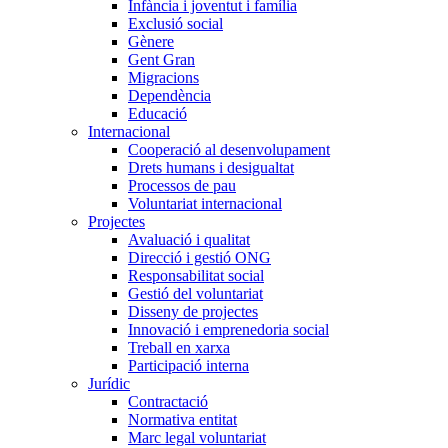
Infància i joventut i família
Exclusió social
Gènere
Gent Gran
Migracions
Dependència
Educació
Internacional
Cooperació al desenvolupament
Drets humans i desigualtat
Processos de pau
Voluntariat internacional
Projectes
Avaluació i qualitat
Direcció i gestió ONG
Responsabilitat social
Gestió del voluntariat
Disseny de projectes
Innovació i emprenedoria social
Treball en xarxa
Participació interna
Jurídic
Contractació
Normativa entitat
Marc legal voluntariat