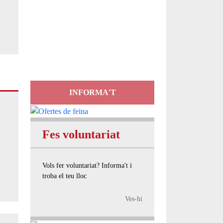
Servei
d'Assessorament
gratuït per a entitats
INFORMA'T
Fes voluntariat
Vols fer voluntariat? Informa't i
troba el teu lloc
Ves-hi