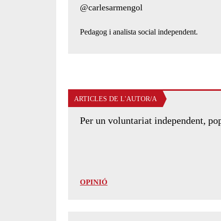
Twitter de l'autor/a:
@carlesarmengol
Presentació de l'autor/a:
Pedagog i analista social independent.
ARTICLES DE L'AUTOR/A
Per un voluntariat independent, popu
OPINIÓ