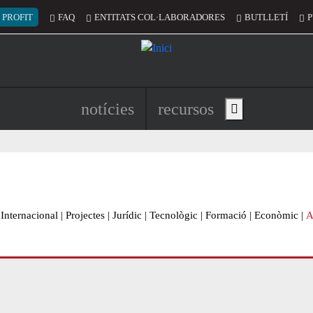
 del compte d'usuari
 PROFIT
FAQ
ENTITATS COL·LABORADORES
BUTLLETÍ
P
Navegació principal de l'encapç
notícies
recursos
Show main menu
Internacional
|
Projectes
|
Jurídic
|
Tecnològic
|
Formació
|
Econòmic
|
A