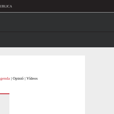
UBLICA
alament
genda
|
Opinió
|
Vídeos