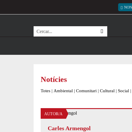
Vés al contingut
Menú
NON
Cerca
Notícies
Totes
|
Ambiental
|
Comunitari
|
Cultural
|
Social
|
AUTOR/A
Carles Armengol