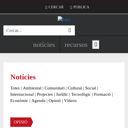
Vés al contingut
Menú del compte d'usuari
CERCAR
PUBLICA
Cerca
Navegació principal de l'encapç
notícies
recursos
Show main menu
Notícies
Totes
|
Ambiental
|
Comunitari
|
Cultural
|
Social
|
Internacional
|
Projectes
|
Jurídic
|
Tecnològic
|
Formació
|
Econòmic
|
Agenda
|
Opinió
|
Vídeos
OPINIÓ