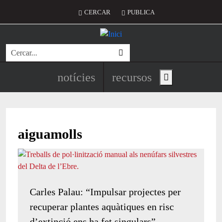
Vés al contingut
Menú del compte d'usuari
CERCAR
PUBLICA
Cerca
Navegació principal de l'encapç
notícies
recursos
Show main menu
aiguamolls
Carles Palau: “Impulsar projectes per
recuperar plantes aquàtiques en risc
d’extinció ens ha fet singulars”