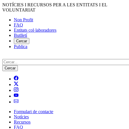
Vés
NOTÍCIES I RECURSOS PER A LES ENTITATS I EL
al
VOLUNTARIAT
contingut
Non Profit
FAQ
Menú
Entitats col·laboradores
del
Butlletí
compte
Cercar
Publica
d'usuari
Cerca
Formulari de contacte
Notícies
Navegació
Recursos
principal
FAQ