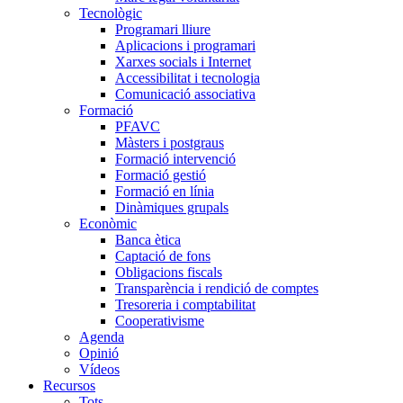
Tecnològic
Programari lliure
Aplicacions i programari
Xarxes socials i Internet
Accessibilitat i tecnologia
Comunicació associativa
Formació
PFAVC
Màsters i postgraus
Formació intervenció
Formació gestió
Formació en línia
Dinàmiques grupals
Econòmic
Banca ètica
Captació de fons
Obligacions fiscals
Transparència i rendició de comptes
Tresoreria i comptabilitat
Cooperativisme
Agenda
Opinió
Vídeos
Recursos
Tots