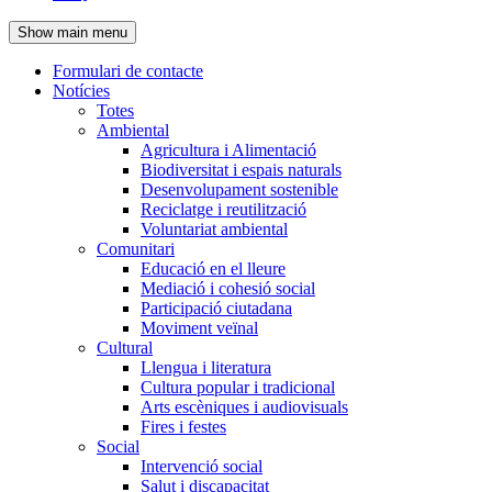
de
Show main menu
l'encapçalament
Formulari de contacte
Notícies
Navegació
Totes
principal
Ambiental
Agricultura i Alimentació
Biodiversitat i espais naturals
Desenvolupament sostenible
Reciclatge i reutilització
Voluntariat ambiental
Comunitari
Educació en el lleure
Mediació i cohesió social
Participació ciutadana
Moviment veïnal
Cultural
Llengua i literatura
Cultura popular i tradicional
Arts escèniques i audiovisuals
Fires i festes
Social
Intervenció social
Salut i discapacitat