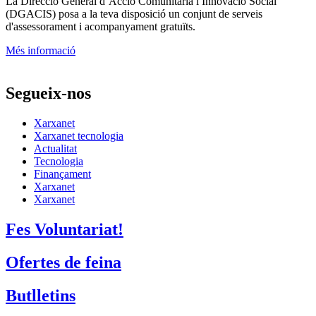
La
Direcció General d’Acció Comunitària i Innovació Social
(DGACIS)
posa a la teva disposició un conjunt de serveis
d'assessorament i acompanyament gratuïts.
Més informació
Segueix-nos
Xarxanet
Xarxanet tecnologia
Actualitat
Tecnologia
Finançament
Xarxanet
Xarxanet
Fes Voluntariat!
Ofertes de feina
Butlletins