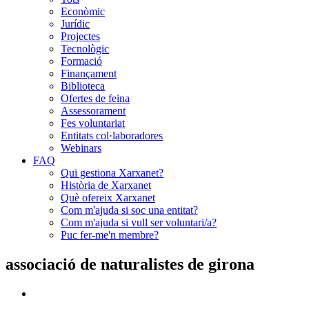
Econòmic
Jurídic
Projectes
Tecnològic
Formació
Finançament
Biblioteca
Ofertes de feina
Assessorament
Fes voluntariat
Entitats col·laboradores
Webinars
FAQ
Qui gestiona Xarxanet?
Història de Xarxanet
Què ofereix Xarxanet
Com m'ajuda si soc una entitat?
Com m'ajuda si vull ser voluntari/a?
Puc fer-me'n membre?
associació de naturalistes de girona