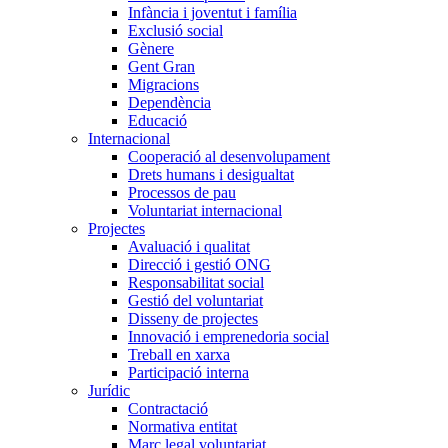
Infància i joventut i família
Exclusió social
Gènere
Gent Gran
Migracions
Dependència
Educació
Internacional
Cooperació al desenvolupament
Drets humans i desigualtat
Processos de pau
Voluntariat internacional
Projectes
Avaluació i qualitat
Direcció i gestió ONG
Responsabilitat social
Gestió del voluntariat
Disseny de projectes
Innovació i emprenedoria social
Treball en xarxa
Participació interna
Jurídic
Contractació
Normativa entitat
Marc legal voluntariat