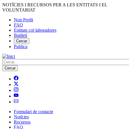
Vés
NOTÍCIES I RECURSOS PER A LES ENTITATS I EL
al
VOLUNTARIAT
contingut
Non Profit
FAQ
Menú
Entitats col·laboradores
del
Butlletí
compte
Cercar
Publica
d'usuari
Cerca
Formulari de contacte
Notícies
Navegació
Recursos
principal
FAQ