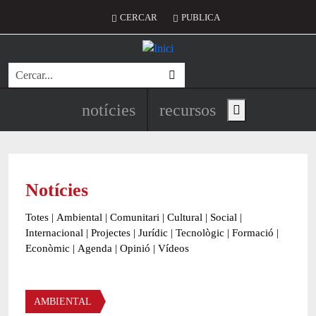
Vés al contingut
Menú del compte d'usuari
CERCAR
PUBLICA
Cerca
Navegació principal de l'encapç
notícies
recursos
Show main menu
Notícies
Totes
|
Ambiental
|
Comunitari
|
Cultural
|
Social
|
Internacional
|
Projectes
|
Jurídic
|
Tecnològic
|
Formació
|
Econòmic
|
Agenda
|
Opinió
|
Vídeos
Àmbit de la notícia
AMBIENTAL