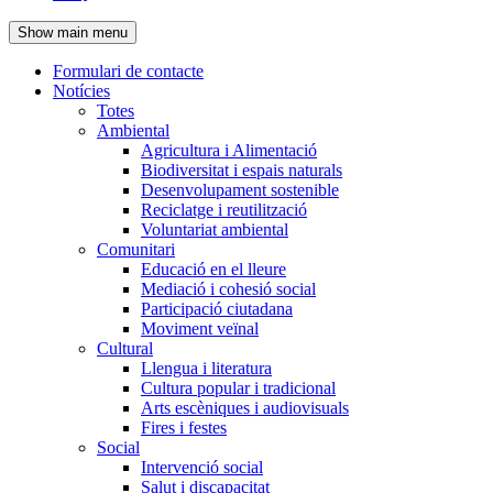
de
Show main menu
l'encapçalament
Formulari de contacte
Notícies
Navegació
Totes
principal
Ambiental
Agricultura i Alimentació
Biodiversitat i espais naturals
Desenvolupament sostenible
Reciclatge i reutilització
Voluntariat ambiental
Comunitari
Educació en el lleure
Mediació i cohesió social
Participació ciutadana
Moviment veïnal
Cultural
Llengua i literatura
Cultura popular i tradicional
Arts escèniques i audiovisuals
Fires i festes
Social
Intervenció social
Salut i discapacitat