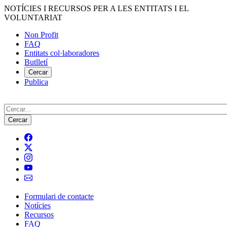
Vés
NOTÍCIES I RECURSOS PER A LES ENTITATS I EL
al
VOLUNTARIAT
contingut
Non Profit
FAQ
Menú
Entitats col·laboradores
del
Butlletí
compte
Cercar
Publica
d'usuari
Cerca
Formulari de contacte
Notícies
Navegació
Recursos
principal
FAQ