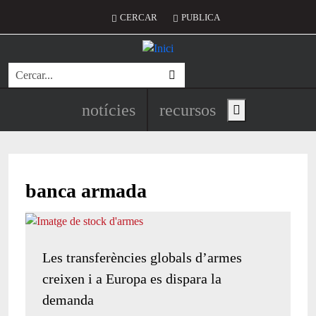
Vés al contingut
Menú del compte d'usuari
CERCAR
PUBLICA
Cerca
Navegació principal de l'encapç
notícies
recursos
Show main menu
banca armada
Les transferències globals d’armes
creixen i a Europa es dispara la
demanda