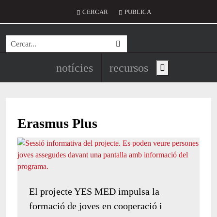
Vés al contingut
Menú del compte d'usuari
CERCAR
PUBLICA
Cerca
Navegació principal de l'encapç
notícies
recursos
Show main menu
Erasmus Plus
El projecte YES MED impulsa la
formació de joves en cooperació i