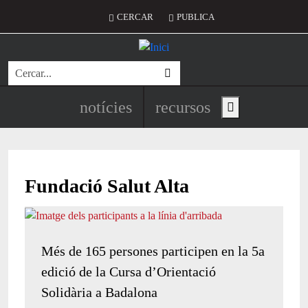
Vés al contingut
Menú del compte d'usuari
CERCAR
PUBLICA
Cerca
Navegació principal de l'encapç
notícies
recursos
Show main menu
Fundació Salut Alta
Més de 165 persones participen en la 5a
edició de la Cursa d’Orientació
Solidària a Badalona